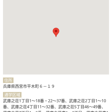
住所
兵庫県西宮市平木町６－１９
通学区域
武庫之荘1丁目1～18番・22～37番、武庫之荘2丁目1～10
番、武庫之荘4丁目11～32番、武庫之荘5丁目46～49番、