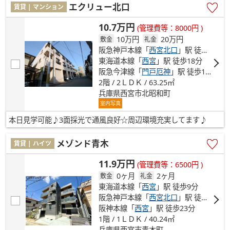
エクリュー北口
賃貸 | マンション
10.7万円
(管理費等：8000円 )
10万円
20万円
敷金
礼金
阪急神戸本線「
西宮北口
」駅 徒歩6分
東海道本線「
西宮
」駅 徒歩18分
阪急今津線「
門戸厄神
」駅 徒歩19分
2階 / 2ＬＤＫ / 63.25㎡
兵庫県西宮市北昭和町
室内写真
本日見学可能♪3面採光で通風良好☆周辺環境充実してます♪
メゾンド青木
賃貸 | ハイツ
11.9万円
(管理費等：6500円 )
0ヶ月
2ヶ月
敷金
礼金
東海道本線「
西宮
」駅 徒歩9分
阪急神戸本線「
西宮北口
」駅 徒歩13分
阪神本線「
西宮
」駅 徒歩23分
1階 / 1ＬＤＫ / 40.24㎡
兵庫県西宮市青木町