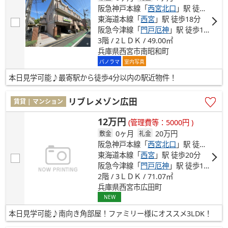
阪急神戸本線「
西宮北口
」駅 徒歩4分
東海道本線「
西宮
」駅 徒歩18分
阪急今津線「
門戸厄神
」駅 徒歩19分
3階 / 2ＬＤＫ / 49.00㎡
兵庫県西宮市南昭和町
パノラマ
室内写真
本日見学可能♪最寄駅から徒歩4分以内の駅近物件！
リブレメゾン広田
賃貸 | マンション
12万円
(管理費等：5000円 )
0ヶ月
20万円
敷金
礼金
阪急神戸本線「
西宮北口
」駅 徒歩18分
東海道本線「
西宮
」駅 徒歩20分
阪急今津線「
門戸厄神
」駅 徒歩19分
2階 / 3ＬＤＫ / 71.07㎡
兵庫県西宮市広田町
NEW
本日見学可能♪南向き角部屋！ファミリー様にオススメ3LDK！