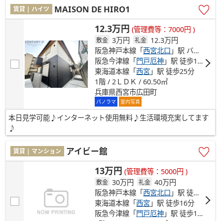
MAISON DE HIRO1
賃貸 | ハイツ
12.3万円
(管理費等：7000円 )
3万円
12.3万円
敷金
礼金
阪急神戸本線「
西宮北口
」駅 バス16分 「高座町」 停歩2分
阪急今津線「
門戸厄神
」駅 徒歩17分
東海道本線「
西宮
」駅 徒歩25分
1階 / 2ＬＤＫ / 60.50㎡
兵庫県西宮市広田町
パノラマ
室内写真
本日見学可能♪インターネット使用無料♪生活環境充実してます
♪
アイビー館
賃貸 | マンション
13万円
(管理費等：5000円 )
30万円
40万円
敷金
礼金
阪急神戸本線「
西宮北口
」駅 徒歩5分
東海道本線「
西宮
」駅 徒歩16分
阪急今津線「
門戸厄神
」駅 徒歩19分