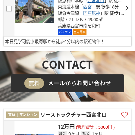
阪急神戸本線「
西宮北口
」駅 徒歩4分
東海道本線「
西宮
」駅 徒歩18分
阪急今津線「
門戸厄神
」駅 徒歩19分
3階 / 2ＬＤＫ / 49.00㎡
兵庫県西宮市南昭和町
パノラマ
室内写真
本日見学可能♪最寄駅から徒歩4分以内の駅近物件！
リーストラクチャー西宮北口
賃貸 | マンション
12万円
(管理費等：5000円 )
0ヶ月
1ヶ月
敷金
礼金