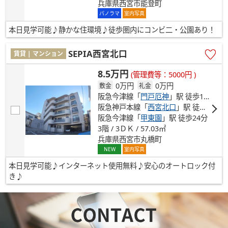
兵庫県西宮市能登町
パノラマ
室内写真
本日見学可能♪静かな住環境♪徒歩圏内にコンビ二・公園あり！
SEPIA西宮北口
賃貸 | マンション
8.5万円
(管理費等：5000円 )
0万円
0万円
敷金
礼金
阪急今津線「
門戸厄神
」駅 徒歩10分
阪急神戸本線「
西宮北口
」駅 徒歩15分
阪急今津線「
甲東園
」駅 徒歩24分
3階 / 3ＤＫ / 57.03㎡
兵庫県西宮市丸橋町
NEW
室内写真
本日見学可能♪インターネット使用無料♪安心のオートロック付
き♪