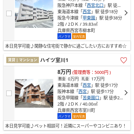
阪急神戸本線「
西宮北口
」駅 徒歩18分
東海道本線「
西宮
」駅 徒歩18分
阪急今津線「
甲東園
」駅 徒歩38分
2階 / 2ＤＫ / 39.83㎡
兵庫県西宮市柳本町
パノラマ
室内写真
本日見学可能♪閑静な住宅街で静かに過ごしたい方におすすめ☆
ハイツ室川1
賃貸 | マンション
8万円
(管理費等：5000円 )
0万円
17万円
敷金
礼金
東海道本線「
西宮
」駅 徒歩17分
阪神本線「
西宮
」駅 徒歩17分
阪急甲陽線「
苦楽園口
」駅 徒歩21分
2階 / 2ＤＫ / 40.00㎡
兵庫県西宮市室川町
パノラマ
室内写真
本日見学可能♪ペット相談可！近隣にスーパーやコンビニあり！