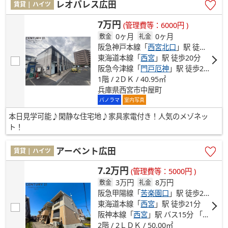
レオパレス広田
賃貸 | ハイツ
7万円
(管理費等：6000円 )
0ヶ月
0ヶ月
敷金
礼金
阪急神戸本線「
西宮北口
」駅 徒歩18分
東海道本線「
西宮
」駅 徒歩20分
阪急今津線「
門戸厄神
」駅 徒歩22分
1階 / 2ＤＫ / 40.95㎡
兵庫県西宮市中屋町
パノラマ
室内写真
本日見学可能♪閑静な住宅地♪家具家電付き！人気のメゾネッ
ト！
アーベント広田
賃貸 | ハイツ
7.2万円
(管理費等：5000円 )
3万円
8万円
敷金
礼金
阪急甲陽線「
苦楽園口
」駅 徒歩21分
東海道本線「
西宮
」駅 徒歩21分
阪神本線「
西宮
」駅 バス15分 「市民運動場前」 停歩4分
2階 / 2ＬＤＫ / 50.00㎡