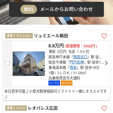
リュミエール鶴田
賃貸 | マンション
8.8万円
(管理費等：6500円 )
0万円
1.5ヶ月
敷金
礼金
阪急神戸本線「
西宮北口
」駅 徒歩13分
阪急今津線「
門戸厄神
」駅 徒歩16分
東海道本線「
西宮
」駅 徒歩18分
1階 / 2ＬＤＫ / 51.00㎡
兵庫県西宮市大畑町
パノラマ
室内写真
本日見学可能♪小型犬飼育相談可☆ファミリー様にオススメです
♪
レオパレス広田
賃貸 | ハイツ