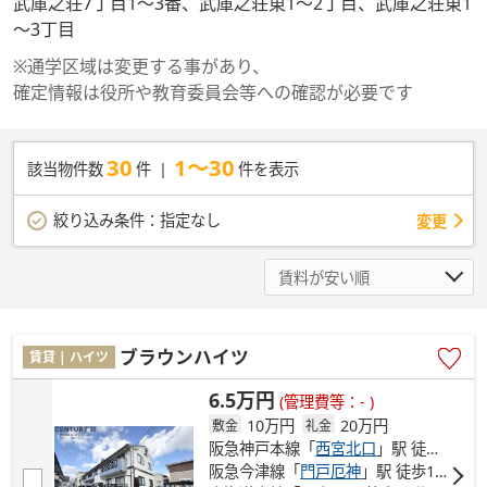
武庫之荘7丁目1～3番、武庫之荘東1～2丁目、武庫之荘東1
～3丁目
※通学区域は変更する事があり、
確定情報は役所や教育委員会等への確認が必要です
30
1～30
該当物件数
件
件を表示
絞り込み条件：
指定なし
変更
ブラウンハイツ
賃貸 | ハイツ
6.5万円
(管理費等：- )
10万円
20万円
敷金
礼金
阪急神戸本線「
西宮北口
」駅 徒歩17分
阪急今津線「
門戸厄神
」駅 徒歩18分