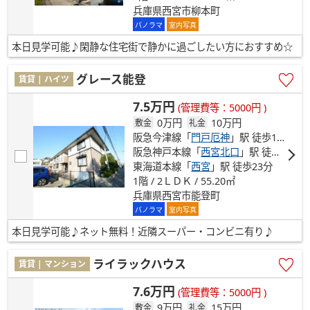
兵庫県西宮市柳本町
パノラマ
室内写真
本日見学可能♪閑静な住宅街で静かに過ごしたい方におすすめ☆
グレース能登
賃貸 | ハイツ
7.5万円
(管理費等：5000円 )
0万円
10万円
敷金
礼金
阪急今津線「
門戸厄神
」駅 徒歩14分
阪急神戸本線「
西宮北口
」駅 徒歩17分
東海道本線「
西宮
」駅 徒歩23分
1階 / 2ＬＤＫ / 55.20㎡
兵庫県西宮市能登町
パノラマ
室内写真
本日見学可能♪ネット無料！近隣スーパー・コンビニ有り♪
ライラックハウス
賃貸 | マンション
7.6万円
(管理費等：5000円 )
9万円
15万円
敷金
礼金