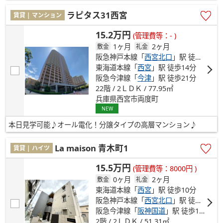
ラピタス31西宮
賃貸 | マンション
15.2万円
(管理費等：- )
1ヶ月
2ヶ月
敷金
礼金
阪急神戸本線「
西宮北口
」駅 徒歩6分
東海道本線「
西宮
」駅 徒歩14分
阪急今津線「
今津
」駅 徒歩21分
22階 / 2ＬＤＫ / 77.95㎡
兵庫県西宮市両度町
NEW
本日見学可能♪オール電化！分譲タイプの高層マンション♪
La maison 青木町1
賃貸 | ハイツ
15.5万円
(管理費等：8000円 )
0ヶ月
2ヶ月
敷金
礼金
東海道本線「
西宮
」駅 徒歩10分
阪急神戸本線「
西宮北口
」駅 徒歩14分
阪急今津線「
阪神国道
」駅 徒歩19分
2階 / 2ＬＤＫ / 51.31㎡