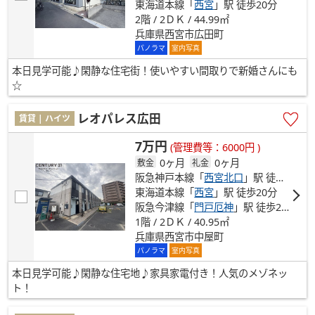
東海道本線「
西宮
」駅 徒歩20分
2階 / 2ＤＫ / 44.99㎡
兵庫県西宮市広田町
パノラマ
室内写真
本日見学可能♪閑静な住宅街！使いやすい間取りで新婚さんにも
☆
レオパレス広田
賃貸 | ハイツ
7万円
(管理費等：6000円 )
0ヶ月
0ヶ月
敷金
礼金
阪急神戸本線「
西宮北口
」駅 徒歩18分
東海道本線「
西宮
」駅 徒歩20分
阪急今津線「
門戸厄神
」駅 徒歩22分
1階 / 2ＤＫ / 40.95㎡
兵庫県西宮市中屋町
パノラマ
室内写真
本日見学可能♪閑静な住宅地♪家具家電付き！人気のメゾネッ
ト！