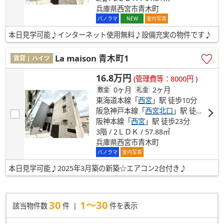
兵庫県西宮市青木町
NEW
パノラマ
室内写真
本日見学可能♪インターネット使用無料♪設備充実の物件です♪
La maison 青木町1
賃貸 | ハイツ
16.8万円
(管理費等：8000円 )
0ヶ月
2ヶ月
敷金
礼金
東海道本線「
西宮
」駅 徒歩10分
阪急神戸本線「
西宮北口
」駅 徒歩14分
阪神本線「
西宮
」駅 徒歩23分
3階 / 2ＬＤＫ / 57.88㎡
兵庫県西宮市青木町
パノラマ
室内写真
本日見学可能♪2025年3月築の新築☆エアコン2台付き♪
30
1～30
該当物件数
件
件を表示