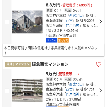
8.8万円
(管理費等：6000円 )
0ヶ月
0ヶ月
敷金
礼金
阪急神戸本線「
西宮北口
」駅 徒歩18分
東海道本線「
西宮
」駅 徒歩20分
阪急今津線「
門戸厄神
」駅 徒歩22分
1階 / 2ＤＫ / 40.95㎡
兵庫県西宮市中屋町
パノラマ
室内写真
本日見学可能♪閑静な住宅地♪家具家電付き！人気のメゾネッ
ト！
阪急西宮マンション
賃貸 | マンション
9万円
(管理費等：- )
0ヶ月
30万円
敷金
礼金
阪急神戸本線「
西宮北口
」駅 徒歩7分
東海道本線「
西宮
」駅 徒歩17分
阪急今津線「
門戸厄神
」駅 徒歩19分
2階 / 1ＬＤＫ / 37.88㎡
兵庫県西宮市南昭和町