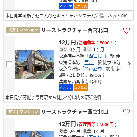
パノラマ
室内写真
本日見学可能♪セコムのセキュリティシステム完備！ペットOK！
リーストラクチャー西宮北口
賃貸 | マンション
12万円
(管理費等：5000円 )
0ヶ月
1ヶ月
敷金
礼金
阪急神戸本線「
西宮北口
」駅 徒歩4分
東海道本線「
西宮
」駅 徒歩18分
阪急今津線「
門戸厄神
」駅 徒歩19分
3階 / 2ＬＤＫ / 49.00㎡
兵庫県西宮市南昭和町
パノラマ
室内写真
本日見学可能♪最寄駅から徒歩4分以内の駅近物件！
リーストラクチャー西宮北口
賃貸 | マンション
12万円
(管理費等：5000円 )
0ヶ月
1ヶ月
敷金
礼金