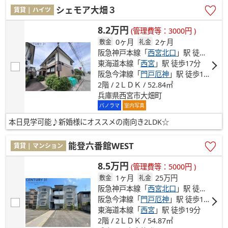
シェモア大畑３
賃貸 | ハイツ
8.2万円
(管理費等：3000円 )
0ヶ月
2ヶ月
敷金
礼金
阪急神戸本線「
西宮北口
」駅 徒歩11分
東海道本線「
西宮
」駅 徒歩17分
阪急今津線「
門戸厄神
」駅 徒歩18分
2階 / 2ＬＤＫ / 52.84㎡
兵庫県西宮市大畑町
パノラマ
室内写真
本日見学可能♪新婚様にオススメの南向き2LDK☆
能登六番館WEST
賃貸 | マンション
8.5万円
(管理費等：5000円 )
1ヶ月
25万円
敷金
礼金
阪急神戸本線「
西宮北口
」駅 徒歩16分
阪急今津線「
門戸厄神
」駅 徒歩16分
東海道本線「
西宮
」駅 徒歩19分
2階 / 2ＬＤＫ / 54.87㎡