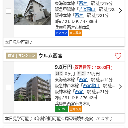
東海道本線「
西宮
」駅 徒歩19分
阪急甲陽線「
苦楽園口
」駅 徒歩21分
阪神本線「
西宮
」駅 徒歩21分
3階 / 2ＬＤＫ / 47.88㎡
兵庫県西宮市柳本町
パノラマ
室内写真
本日見学可能♪
ウルム西宮
賃貸 | マンション
9.8万円
(管理費等：10000円 )
0ヶ月
25万円
敷金
礼金
東海道本線「
西宮
」駅 徒歩14分
阪急神戸本線「
西宮北口
」駅 徒歩17分
阪神本線「
西宮
」駅 徒歩21分
2階 / 3ＬＤＫ / 76.42㎡
兵庫県西宮市青木町
NEW
室内写真
本日見学可能♪３沿線利用可能☆周辺環境も充実してます♪