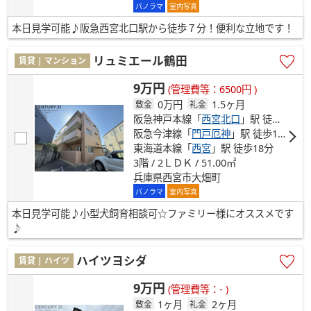
パノラマ
室内写真
本日見学可能♪阪急西宮北口駅から徒歩７分！便利な立地です！
リュミエール鶴田
賃貸 | マンション
9万円
(管理費等：6500円 )
0万円
1.5ヶ月
敷金
礼金
阪急神戸本線「
西宮北口
」駅 徒歩13分
阪急今津線「
門戸厄神
」駅 徒歩16分
東海道本線「
西宮
」駅 徒歩18分
3階 / 2ＬＤＫ / 51.00㎡
兵庫県西宮市大畑町
パノラマ
室内写真
本日見学可能♪小型犬飼育相談可☆ファミリー様にオススメです
♪
ハイツヨシダ
賃貸 | ハイツ
9万円
(管理費等：- )
1ヶ月
2ヶ月
敷金
礼金