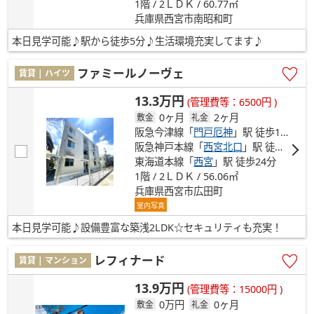
1階 / 2ＬＤＫ / 60.77㎡
兵庫県西宮市南昭和町
本日見学可能♪駅から徒歩5分♪生活環境充実してます♪
ファミールノーヴェ
賃貸 | ハイツ
13.3万円
(管理費等：6500円 )
0ヶ月
2ヶ月
敷金
礼金
阪急今津線「
門戸厄神
」駅 徒歩16分
阪急神戸本線「
西宮北口
」駅 徒歩21分
東海道本線「
西宮
」駅 徒歩24分
1階 / 2ＬＤＫ / 56.06㎡
兵庫県西宮市広田町
室内写真
本日見学可能♪設備豊富な築浅2LDK☆セキュリティも充実！
レフィナード
賃貸 | マンション
13.9万円
(管理費等：15000円 )
0万円
0ヶ月
敷金
礼金