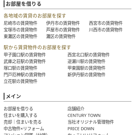
お部屋を借りる
各地域の賃貸のお部屋を探す
尼崎市の賃貸物件
伊丹市の賃貸物件
西宮市の賃貸物件
宝塚市の賃貸物件
芦屋市の賃貸物件
川西市の賃貸物件
東灘区の賃貸物件
灘区の賃貸物件
駅から賃貸物件のお部屋を探す
甲子園口駅の賃貸物件
西宮北口駅の賃貸物件
武庫之荘駅の賃貸物件
逆瀬川駅の賃貸物件
塚口駅の賃貸物件
甲東園駅の賃貸物件
門戸厄神駅の賃貸物件
新伊丹駅の賃貸物件
立花駅の賃貸物件
メイン
お部屋を借りる
店舗紹介
住まいを購入する
CENTURY TOWN
売却｜住まいを売る
当社オリジナル管理物件
中古物件×リフォーム
PRICE DOWN