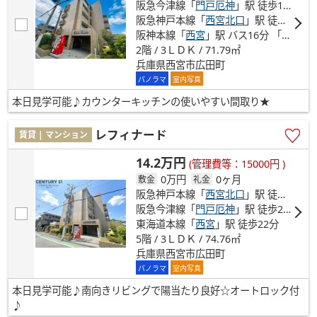
阪急今津線「
門戸厄神
」駅 徒歩17分
阪急神戸本線「
西宮北口
」駅 徒歩20分
阪神本線「
西宮
」駅 バス16分 「高座橋」 停歩7分
2階 / 3ＬＤＫ / 71.79㎡
兵庫県西宮市広田町
パノラマ
室内写真
本日見学可能♪カウンターキッチンの使いやすい間取り★
レフィナード
賃貸 | マンション
14.2万円
(管理費等：15000円 )
0万円
0ヶ月
敷金
礼金
阪急神戸本線「
西宮北口
」駅 徒歩17分
阪急今津線「
門戸厄神
」駅 徒歩21分
東海道本線「
西宮
」駅 徒歩22分
5階 / 3ＬＤＫ / 74.76㎡
兵庫県西宮市広田町
パノラマ
室内写真
本日見学可能♪南向きリビングで陽当たり良好☆オートロック付
♪