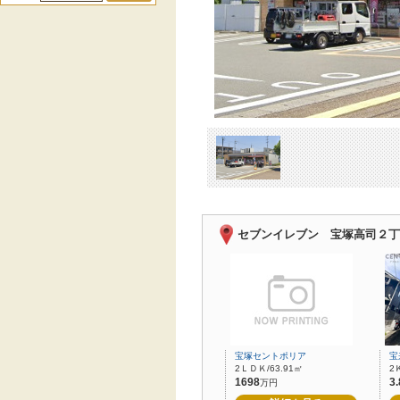
セブンイレブン 宝塚高司２丁
宝塚セントポリア
宝
2ＬＤＫ/63.91㎡
2
1698
3.
万円