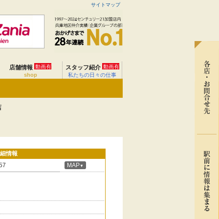
サイトマップ
動画有
動画有
店舗情報
スタッフ紹介
shop
私たちの日々の仕事
店
細情報
57
MAP
▼