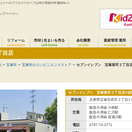
リー21アクロスグループは仲介実績28年連続No.1
ップページへ
リフォーム
売却 | 住まいを売る
会社概要
資産管理 運用
renovation
sell home
profile
management
丁目店
内
>
宝塚市
>
宝塚市のコンビニエンスストア
>
セブンイレブン 宝塚高司２丁目
セブンイレブン 宝塚高司２丁目店の詳
所在地
兵庫県宝塚市高司２丁目1-
阪急今津線 小林駅
交通
阪急今津線 仁川駅
阪急今津線 逆瀬川駅
電話
0797-74-3771