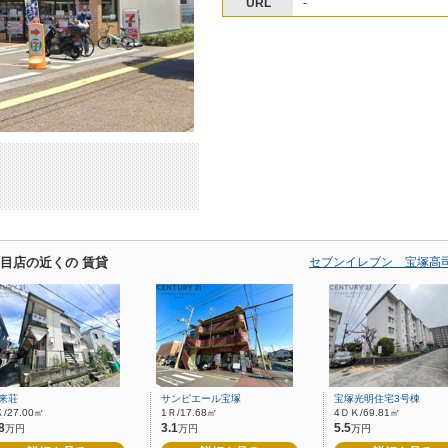
URL
-
目店の近くの 賃貸
セブンイレブン 宝塚高司
来荘
サンピエール宝塚
宝塚光明住宅3号棟
Ｋ/27.00㎡
1Ｒ/17.68㎡
4ＤＫ/69.81㎡
8
3.1
5.5
万円
万円
万円