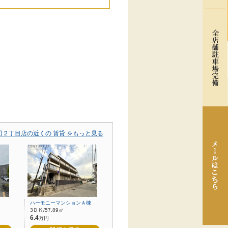
２丁目店の近くの 賃貸 をもっと見る
ハーモニーマンションＡ棟
3ＤＫ/57.89㎡
6.4
万円