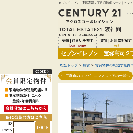
セブンイレブン 宝塚高司２丁目店情報ページ｜センチュ
ト
売買 | 住まいを探す
賃貸 | お部屋を探す
buy home
rent
セブンイレブン 宝塚高司２
総合トップ
>
賃貸
>
賃貸物件の周辺学校案
<<宝塚市のコンビニエンスストアの一覧へ
ID
PASS