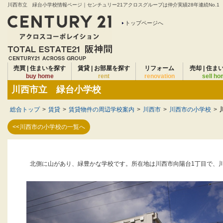
川西市立 緑台小学校情報ページ｜センチュリー21アクロスグループは仲介実績28年連続No.1
トップページへ
売買 | 住まいを探す
賃貸 | お部屋を探す
リフォーム
売却 | 住ま
buy home
rent
renovation
sell h
川西市立 緑台小学校
総合トップ
>
賃貸
>
賃貸物件の周辺学校案内
>
川西市
>
川西市の小学校
>
<<川西市の小学校の一覧へ
北側に山があり、緑豊かな学校です。所在地は川西市向陽台1丁目で、