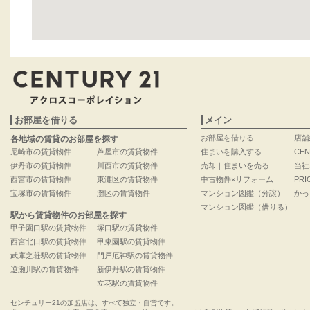
お部屋を借りる
メイン
お部屋を借りる
店舗
各地域の賃貸のお部屋を探す
尼崎市の賃貸物件
芦屋市の賃貸物件
住まいを購入する
CEN
伊丹市の賃貸物件
川西市の賃貸物件
売却｜住まいを売る
当社
西宮市の賃貸物件
東灘区の賃貸物件
中古物件×リフォーム
PRI
宝塚市の賃貸物件
灘区の賃貸物件
マンション図鑑（分譲）
かっ
マンション図鑑（借りる）
駅から賃貸物件のお部屋を探す
甲子園口駅の賃貸物件
塚口駅の賃貸物件
西宮北口駅の賃貸物件
甲東園駅の賃貸物件
武庫之荘駅の賃貸物件
門戸厄神駅の賃貸物件
逆瀬川駅の賃貸物件
新伊丹駅の賃貸物件
立花駅の賃貸物件
センチュリー21の加盟店は、すべて独立・自営です。