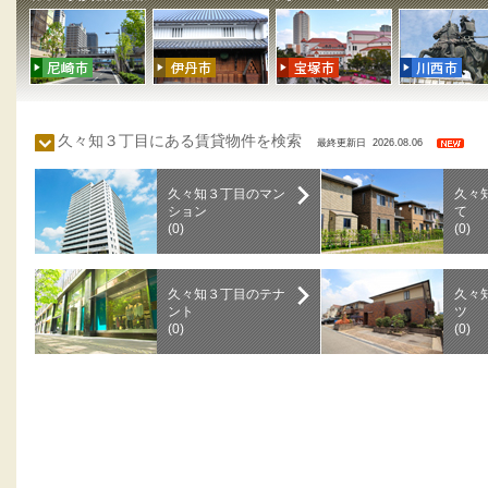
久々知３丁目にある賃貸物件を検索
最終更新日 2026.08.06
久々知３丁目のマン
久々
ション
て
(0)
(0)
久々知３丁目のテナ
久々
ント
ツ
(0)
(0)