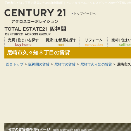
尼崎市久々知３丁目の賃貸のための地域情報｜センチュリー21アクロスグループは仲介実績28年連
トップページへ
売買 | 住まいを探す
賃貸 | お部屋を探す
リフォーム
売却 | 住ま
buy home
rent
renovation
sell h
尼崎市久々知３丁目の賃貸
総合トップ
>
阪神間の賃貸
>
尼崎市の賃貸
>
尼崎市久々知の賃貸
>
尼崎市久
各市の賃貸物件情報ページ
Rent information page each city