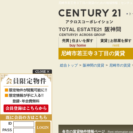
尼崎市若王寺３丁目の賃貸のための地域情報｜センチュリ
ト
売買 | 住まいを探す
賃貸 | お部屋を探す
buy home
rent
尼崎市若王寺３丁目の賃貸
総合トップ
>
阪神間の賃貸
>
尼崎市の賃貸
ID
PASS
各市の賃貸物件情報ページ
Rent information pa