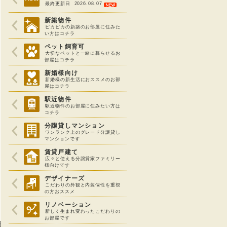
最終更新日 2026.08.07
新築物件
ピカピカの新築のお部屋に住みた
い方はコチラ
ペット飼育可
大切なペットと一緒に暮らせるお
部屋はコチラ
新婚様向け
新婚様の新生活におススメのお部
屋はコチラ
駅近物件
駅近物件のお部屋に住みたい方は
コチラ
分譲貸しマンション
ワンランク上のグレード分譲貸し
マンションです
賃貸戸建て
広々と使える分譲貸家ファミリー
様向けです
デザイナーズ
こだわりの外観と内装個性を重視
の方おススメ
リノベーション
新しく生まれ変わったこだわりの
お部屋です