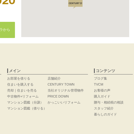
ラから
メイン
コンテンツ
お部屋を借りる
店舗紹介
ブログ集
住まいを購入する
CENTURY TOWN
TVCM
売却｜住まいを売る
当社オリジナル管理物件
お客様の声
中古物件×リフォーム
PRICE DOWN
購入ガイド
マンション図鑑（分譲）
かっこいいリフォーム
贈与・相続税の相談
マンション図鑑（借りる）
スタッフ紹介
暮らしのガイド