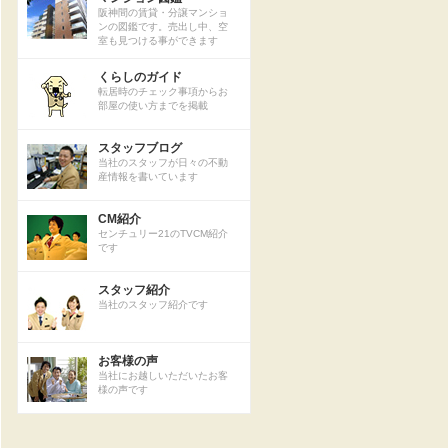
阪神間の賃貸・分譲マンショ
ンの図鑑です。売出し中、空
室も見つける事ができます
くらしのガイド
転居時のチェック事項からお
部屋の使い方までを掲載
スタッフブログ
当社のスタッフが日々の不動
産情報を書いています
CM紹介
センチュリー21のTVCM紹介
です
スタッフ紹介
当社のスタッフ紹介です
お客様の声
当社にお越しいただいたお客
様の声です