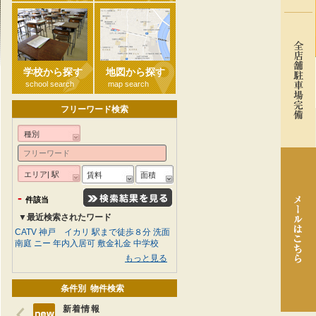
学校から探す
地図から探す
school search
map search
フリーワード検索
種別
エリア| 駅
賃料
面積
-
件該当
▼最近検索されたワード
CATV
神戸 イカリ
駅まで徒歩８分
洗面
南庭
ニー
年内入居可
敷金礼金
中学校
もっと見る
条件別 物件検索
新着情報