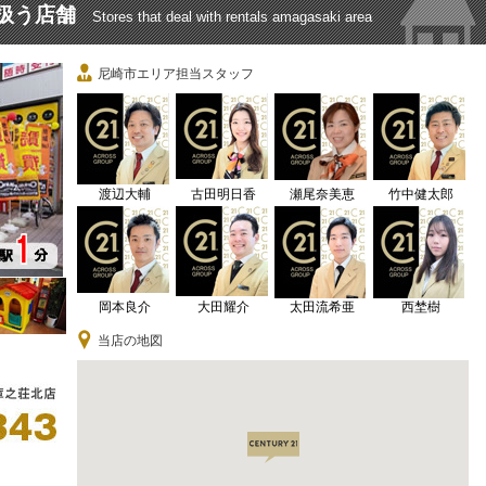
扱う店舗
Stores that deal with rentals amagasaki area
尼崎市エリア担当スタッフ
渡辺大輔
古田明日香
瀬尾奈美恵
竹中健太郎
岡本良介
大田耀介
太田流希亜
西埜樹
当店の地図