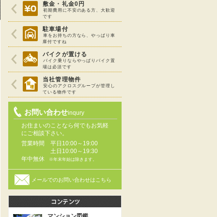
敷金・礼金0円
初期費用に不安のある方、大歓迎
です
駐車場付
車をお持ちの方なら、やっぱり車
庫付ですね
バイクが置ける
バイク乗りならやっぱりバイク置
場は必須です
当社管理物件
安心のアクロスグループが管理し
ている物件です
お問い合わせ
inqury
お住まいのことなら何でもお気軽
にご相談下さい。
営業時間
平日10:00～19:00
土日10:00～19:30
年中無休
※年末年始は除きます。
メールでのお問い合わせはこちら
マンション図鑑