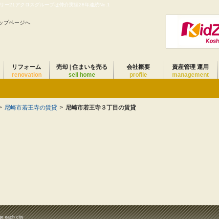
ー21アクロスグループは仲介実績28年連続No.1
ップページへ
リフォーム
売却 | 住まいを売る
会社概要
資産管理 運用
renovation
sell home
profile
management
>
尼崎市若王寺の賃貸
>
尼崎市若王寺３丁目の賃貸
ge each city