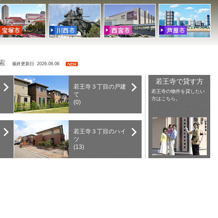
検索
最終更新日 2026.08.06
若王寺で貸す方
若王寺３丁目の戸建
若王寺の物件を貸したい
て
方はこちら。
(0)
若王寺３丁目のハイ
ツ
(13)