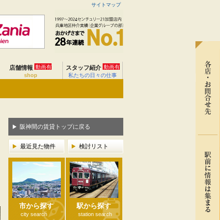
サイトマップ
動画有
動画有
店舗情報
スタッフ紹介
shop
私たちの日々の仕事
阪神間の賃貸トップに戻る
最近見た物件
検討リスト
市から探す
駅から探す
city search
station search