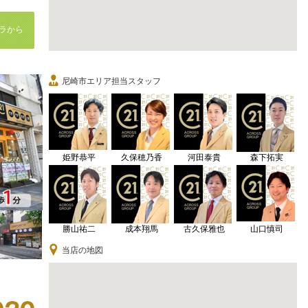
ラから
尼崎市エリア担当スタッフ
姫野恭平
久保穂乃香
河田泰貴
森下拓実
勝山祐二
成本翔馬
古久保雅也
山口慎司
当店の地図