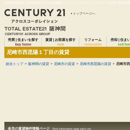
尼崎市西昆陽１丁目の賃貸のための地域情報｜センチュリー21アクロスグループは仲介実績28年連
トップページへ
売買 | 住まいを探す
賃貸 | お部屋を探す
リフォーム
売却 | 住ま
buy home
rent
renovation
sell h
尼崎市西昆陽１丁目の賃貸
総合トップ
>
阪神間の賃貸
>
尼崎市の賃貸
>
尼崎市西昆陽の賃貸
>
尼崎市西
各市の賃貸物件情報ページ
Rent information page each city