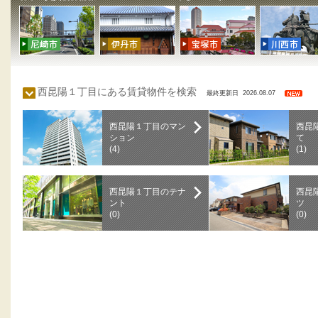
西昆陽１丁目にある賃貸物件を検索
最終更新日 2026.08.07
西昆陽１丁目のマン
西昆
ション
て
(4)
(1)
西昆陽１丁目のテナ
西昆
ント
ツ
(0)
(0)