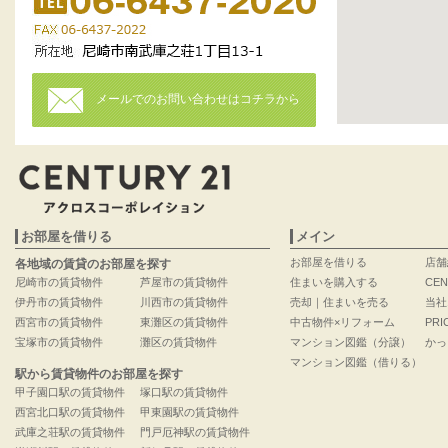
メールでのお問い合わせはコチラから
お部屋を借りる
メイン
お部屋を借りる
店舗
各地域の賃貸のお部屋を探す
尼崎市の賃貸物件
芦屋市の賃貸物件
住まいを購入する
CEN
伊丹市の賃貸物件
川西市の賃貸物件
売却｜住まいを売る
当社
西宮市の賃貸物件
東灘区の賃貸物件
中古物件×リフォーム
PRI
宝塚市の賃貸物件
灘区の賃貸物件
マンション図鑑（分譲）
かっ
マンション図鑑（借りる）
駅から賃貸物件のお部屋を探す
甲子園口駅の賃貸物件
塚口駅の賃貸物件
西宮北口駅の賃貸物件
甲東園駅の賃貸物件
武庫之荘駅の賃貸物件
門戸厄神駅の賃貸物件