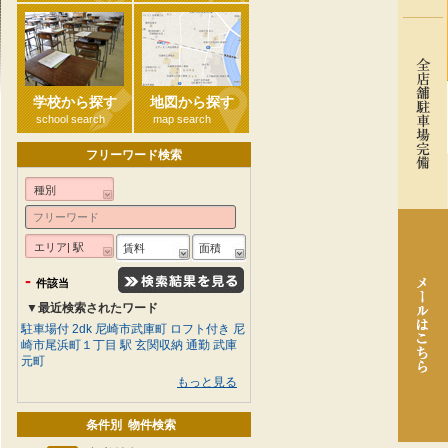
学校から探す
地図から探す
school search
map search
フリーワード検索
種別
エリア| 駅
賃料
面積
-
件該当
▼最近検索されたワード
駐車場付
2dk
尼崎市武庫町
ロフト付き
尼
崎市尾浜町１丁目
駅
玄関収納
通勤
武庫
元町
もっと見る
条件別 物件検索