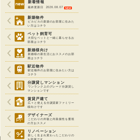
新着情報
最終更新日 2026.08.07
新築物件
ピカピカの新築のお部屋に住みた
い方はコチラ
ペット飼育可
大切なペットと一緒に暮らせるお
部屋はコチラ
新婚様向け
新婚様の新生活におススメのお部
屋はコチラ
駅近物件
駅近物件のお部屋に住みたい方は
コチラ
分譲貸しマンション
ワンランク上のグレード分譲貸し
マンションです
賃貸戸建て
広々と使える分譲貸家ファミリー
様向けです
デザイナーズ
こだわりの外観と内装個性を重視
の方おススメ
リノベーション
新しく生まれ変わったこだわりの
お部屋です