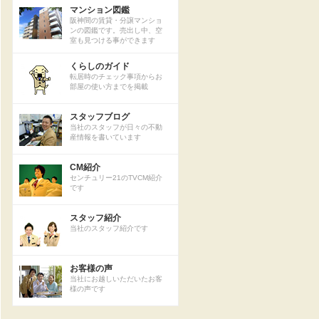
マンション図鑑
阪神間の賃貸・分譲マンショ
ンの図鑑です。売出し中、空
室も見つける事ができます
くらしのガイド
転居時のチェック事項からお
部屋の使い方までを掲載
スタッフブログ
当社のスタッフが日々の不動
産情報を書いています
CM紹介
センチュリー21のTVCM紹介
です
スタッフ紹介
当社のスタッフ紹介です
お客様の声
当社にお越しいただいたお客
様の声です