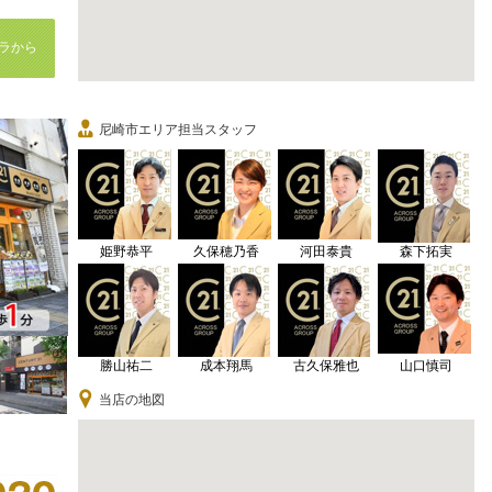
ラから
尼崎市エリア担当スタッフ
姫野恭平
久保穂乃香
河田泰貴
森下拓実
勝山祐二
成本翔馬
古久保雅也
山口慎司
当店の地図