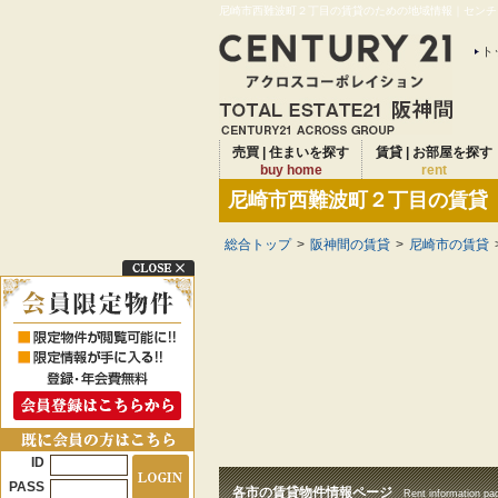
尼崎市西難波町２丁目の賃貸のための地域情報｜センチュ
ト
売買 | 住まいを探す
賃貸 | お部屋を探す
buy home
rent
尼崎市西難波町２丁目の賃貸
総合トップ
>
阪神間の賃貸
>
尼崎市の賃貸
ID
PASS
各市の賃貸物件情報ページ
Rent information pa