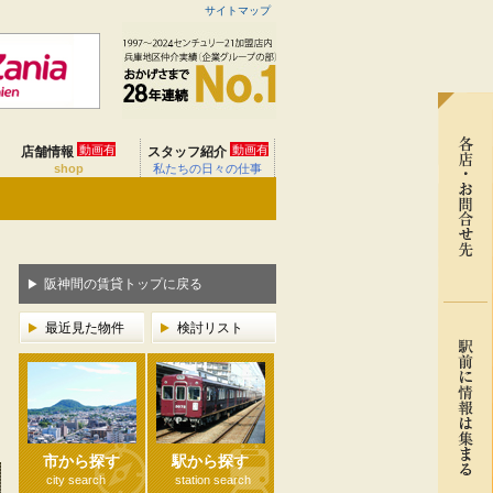
サイトマップ
動画有
動画有
店舗情報
スタッフ紹介
shop
私たちの日々の仕事
阪神間の賃貸トップに戻る
最近見た物件
検討リスト
市から探す
駅から探す
city search
station search