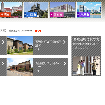
を検索
最終更新日 2026.08.04
西難波町で貸す方
西難波町２丁目の戸
西難波町の物件を貸した
建て
い方はこちら。
(1)
西難波町２丁目のハ
イツ
(7)