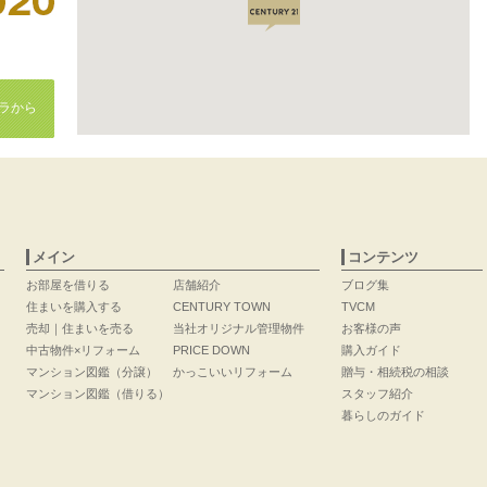
ラから
メイン
コンテンツ
お部屋を借りる
店舗紹介
ブログ集
住まいを購入する
CENTURY TOWN
TVCM
売却｜住まいを売る
当社オリジナル管理物件
お客様の声
中古物件×リフォーム
PRICE DOWN
購入ガイド
マンション図鑑（分譲）
かっこいいリフォーム
贈与・相続税の相談
マンション図鑑（借りる）
スタッフ紹介
暮らしのガイド