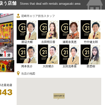
扱う店舗
Stores that deal with rentals amagasaki area
尼崎市エリア担当スタッフ
渡辺大輔
古田明日香
瀬尾奈美恵
竹中健太郎
岡本良介
大田耀介
太田流希亜
西埜樹
当店の地図