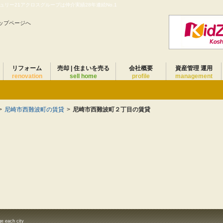
リー21アクロスグループは仲介実績28年連続No.1
ップページへ
リフォーム
売却 | 住まいを売る
会社概要
資産管理 運用
renovation
sell home
profile
management
>
尼崎市西難波町の賃貸
>
尼崎市西難波町２丁目の賃貸
ge each city