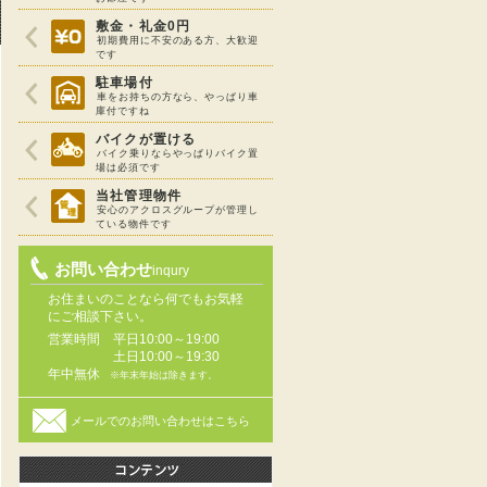
敷金・礼金0円
初期費用に不安のある方、大歓迎
です
駐車場付
車をお持ちの方なら、やっぱり車
庫付ですね
バイクが置ける
バイク乗りならやっぱりバイク置
場は必須です
当社管理物件
安心のアクロスグループが管理し
ている物件です
お問い合わせ
inqury
お住まいのことなら何でもお気軽
にご相談下さい。
営業時間
平日10:00～19:00
土日10:00～19:30
年中無休
※年末年始は除きます。
メールでのお問い合わせはこちら