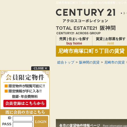
尼崎市南塚口町５丁目の賃貸のための地域情報｜センチュ
ト
売買 | 住まいを探す
賃貸 | お部屋を探す
buy home
rent
尼崎市南塚口町５丁目の賃貸
総合トップ
>
阪神間の賃貸
>
尼崎市の賃貸
ID
PASS
各市の賃貸物件情報ページ
Rent information pa