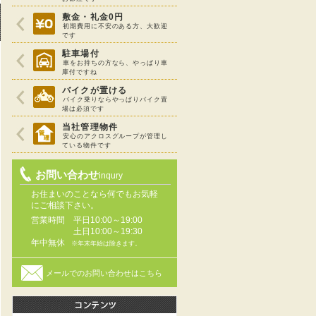
敷金・礼金0円
初期費用に不安のある方、大歓迎
です
駐車場付
車をお持ちの方なら、やっぱり車
庫付ですね
バイクが置ける
バイク乗りならやっぱりバイク置
場は必須です
当社管理物件
安心のアクロスグループが管理し
ている物件です
お問い合わせ
inqury
お住まいのことなら何でもお気軽
にご相談下さい。
営業時間
平日10:00～19:00
土日10:00～19:30
年中無休
※年末年始は除きます。
メールでのお問い合わせはこちら