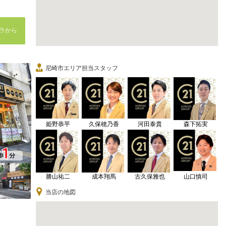
ラから
尼崎市エリア担当スタッフ
姫野恭平
久保穂乃香
河田泰貴
森下拓実
勝山祐二
成本翔馬
古久保雅也
山口慎司
当店の地図