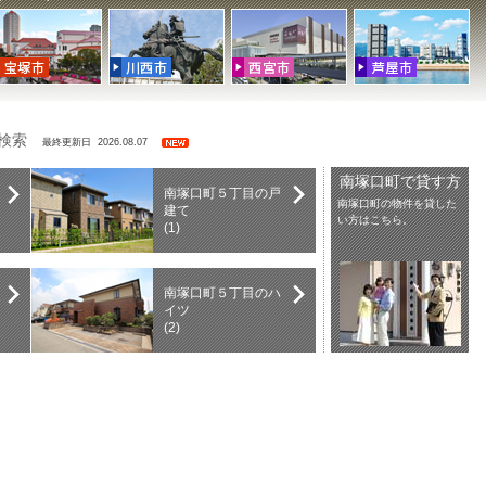
を検索
最終更新日 2026.08.07
南塚口町で貸す方
南塚口町５丁目の戸
南塚口町の物件を貸した
建て
い方はこちら。
(1)
南塚口町５丁目のハ
イツ
(2)