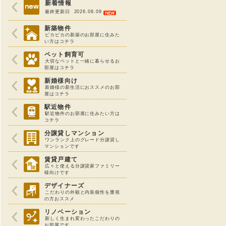
新着情報
最終更新日 2026.08.09
新築物件
ピカピカの新築のお部屋に住みた
い方はコチラ
ペット飼育可
大切なペットと一緒に暮らせるお
部屋はコチラ
新婚様向け
新婚様の新生活におススメのお部
屋はコチラ
駅近物件
駅近物件のお部屋に住みたい方は
コチラ
分譲貸しマンション
ワンランク上のグレード分譲貸し
マンションです
賃貸戸建て
広々と使える分譲貸家ファミリー
様向けです
デザイナーズ
こだわりの外観と内装個性を重視
の方おススメ
リノベーション
新しく生まれ変わったこだわりの
お部屋です