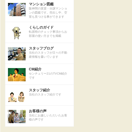
マンション図鑑
阪神間の賃貸・分譲マンショ
ンの図鑑です。売出し中、空
室も見つける事ができます
くらしのガイド
転居時のチェック事項からお
部屋の使い方までを掲載
スタッフブログ
当社のスタッフが日々の不動
産情報を書いています
CM紹介
センチュリー21のTVCM紹介
です
スタッフ紹介
当社のスタッフ紹介です
お客様の声
当社にお越しいただいたお客
様の声です