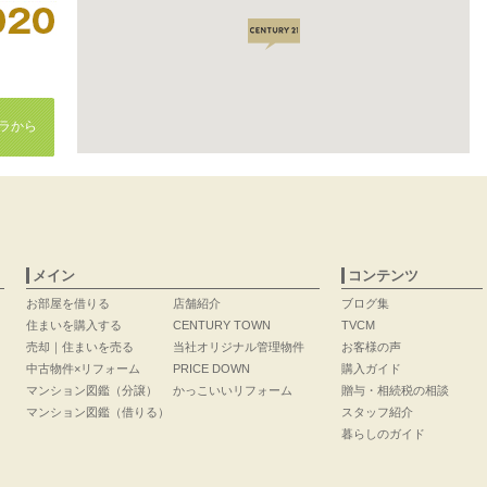
ラから
メイン
コンテンツ
お部屋を借りる
店舗紹介
ブログ集
住まいを購入する
CENTURY TOWN
TVCM
売却｜住まいを売る
当社オリジナル管理物件
お客様の声
中古物件×リフォーム
PRICE DOWN
購入ガイド
マンション図鑑（分譲）
かっこいいリフォーム
贈与・相続税の相談
マンション図鑑（借りる）
スタッフ紹介
暮らしのガイド