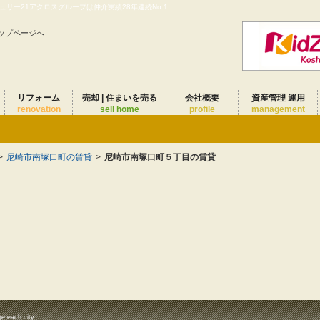
リー21アクロスグループは仲介実績28年連続No.1
ップページへ
リフォーム
売却 | 住まいを売る
会社概要
資産管理 運用
renovation
sell home
profile
management
>
尼崎市南塚口町の賃貸
>
尼崎市南塚口町５丁目の賃貸
ge each city