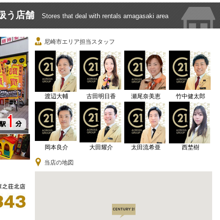
扱う店舗
Stores that deal with rentals amagasaki area
尼崎市エリア担当スタッフ
渡辺大輔
古田明日香
瀬尾奈美恵
竹中健太郎
岡本良介
大田耀介
太田流希亜
西埜樹
当店の地図