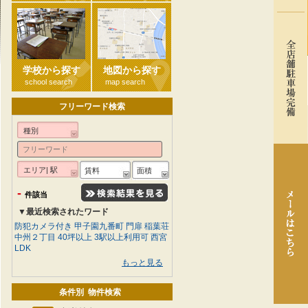
学校から探す
地図から探す
school search
map search
フリーワード検索
種別
エリア| 駅
賃料
面積
-
件該当
▼最近検索されたワード
防犯カメラ付き
甲子園九番町
門扉
稲葉荘
中州２丁目
40坪以上
3駅以上利用可
西宮
LDK
もっと見る
条件別 物件検索