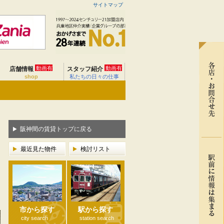
サイトマップ
動画有
動画有
店舗情報
スタッフ紹介
shop
私たちの日々の仕事
阪神間の賃貸トップに戻る
最近見た物件
検討リスト
市から探す
駅から探す
city search
station search