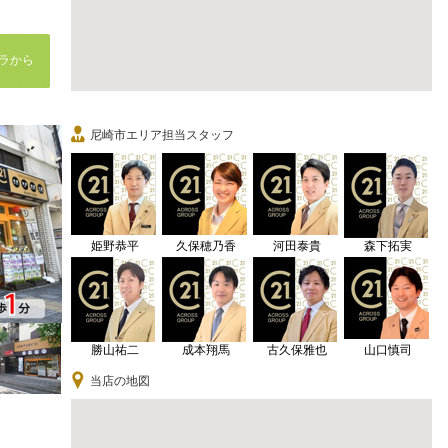
ラから
尼崎市エリア担当スタッフ
姫野恭平
久保穂乃香
河田泰貴
森下拓実
勝山祐二
成本翔馬
古久保雅也
山口慎司
当店の地図