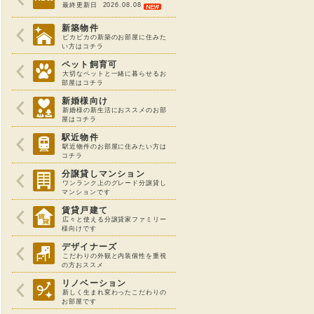
最終更新日 2026.08.08
新築物件
ピカピカの新築のお部屋に住みた
い方はコチラ
ペット飼育可
大切なペットと一緒に暮らせるお
部屋はコチラ
新婚様向け
新婚様の新生活におススメのお部
屋はコチラ
駅近物件
駅近物件のお部屋に住みたい方は
コチラ
分譲貸しマンション
ワンランク上のグレード分譲貸し
マンションです
賃貸戸建て
広々と使える分譲貸家ファミリー
様向けです
デザイナーズ
こだわりの外観と内装個性を重視
の方おススメ
リノベーション
新しく生まれ変わったこだわりの
お部屋です