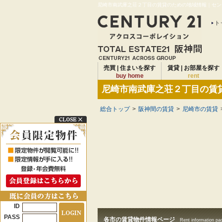
尼崎市南武庫之荘２丁目の賃貸のための地域情報｜センチ
ト
売買 | 住まいを探す
賃貸 | お部屋を探す
buy home
rent
尼崎市南武庫之荘２丁目の賃
総合トップ
>
阪神間の賃貸
>
尼崎市の賃貸
ID
PASS
各市の賃貸物件情報ページ
Rent information pa