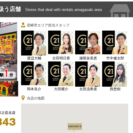
扱う店舗
Stores that deal with rentals amagasaki area
尼崎市エリア担当スタッフ
渡辺大輔
古田明日香
瀬尾奈美恵
竹中健太郎
岡本良介
大田耀介
太田流希亜
西埜樹
当店の地図