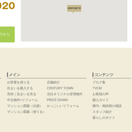
ラから
メイン
コンテンツ
お部屋を借りる
店舗紹介
ブログ集
住まいを購入する
CENTURY TOWN
TVCM
売却｜住まいを売る
当社オリジナル管理物件
お客様の声
中古物件×リフォーム
PRICE DOWN
購入ガイド
マンション図鑑（分譲）
かっこいいリフォーム
贈与・相続税の相談
マンション図鑑（借りる）
スタッフ紹介
暮らしのガイド