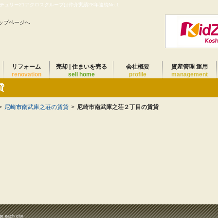
ュリー21アクロスグループは仲介実績28年連続No.1
ップページへ
リフォーム
売却 | 住まいを売る
会社概要
資産管理 運用
renovation
sell home
profile
management
貸
>
尼崎市南武庫之荘の賃貸
>
尼崎市南武庫之荘２丁目の賃貸
ge each city