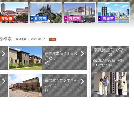
件を検索
最終更新日 2026.08.07
南武庫之荘で貸す
南武庫之荘２丁目の
方
戸建て
南武庫之荘の物件を貸し
(0)
たい方はこちら。
南武庫之荘２丁目の
ハイツ
(7)