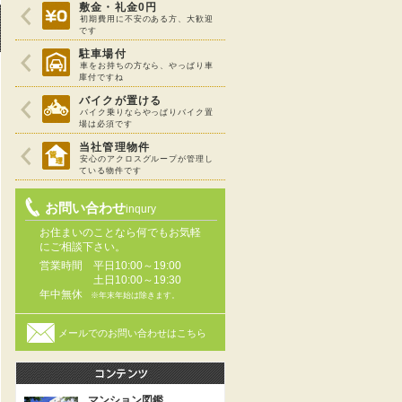
敷金・礼金0円
初期費用に不安のある方、大歓迎
です
駐車場付
車をお持ちの方なら、やっぱり車
庫付ですね
バイクが置ける
バイク乗りならやっぱりバイク置
場は必須です
当社管理物件
安心のアクロスグループが管理し
ている物件です
お問い合わせ
inqury
お住まいのことなら何でもお気軽
にご相談下さい。
営業時間
平日10:00～19:00
土日10:00～19:30
年中無休
※年末年始は除きます。
メールでのお問い合わせはこちら
マンション図鑑