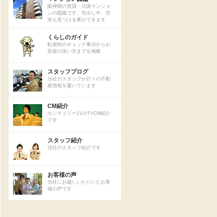
阪神間の賃貸・分譲マンショ
ンの図鑑です。売出し中、空
室も見つける事ができます
くらしのガイド
転居時のチェック事項からお
部屋の使い方までを掲載
スタッフブログ
当社のスタッフが日々の不動
産情報を書いています
CM紹介
センチュリー21のTVCM紹介
です
スタッフ紹介
当社のスタッフ紹介です
お客様の声
当社にお越しいただいたお客
様の声です