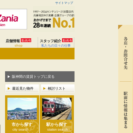
サイトマップ
動画有
動画有
店舗情報
スタッフ紹介
shop
私たちの日々の仕事
阪神間の賃貸トップに戻る
最近見た物件
検討リスト
市から探す
駅から探す
city search
station search