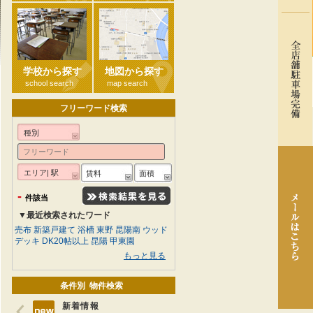
学校から探す
地図から探す
school search
map search
フリーワード検索
種別
エリア| 駅
賃料
面積
-
件該当
▼最近検索されたワード
売布
新築戸建て
浴槽
東野
昆陽南
ウッド
デッキ
DK20帖以上
昆陽
甲東園
もっと見る
条件別 物件検索
新着情報