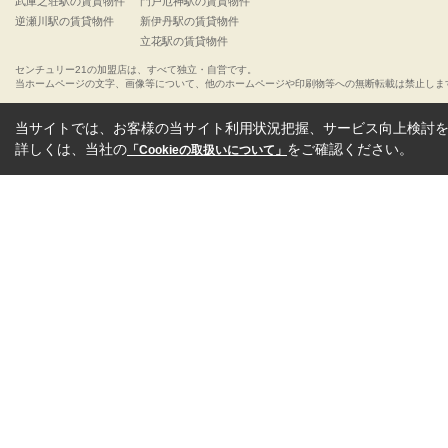
武庫之荘駅の賃貸物件
門戸厄神駅の賃貸物件
逆瀬川駅の賃貸物件
新伊丹駅の賃貸物件
立花駅の賃貸物件
センチュリー21の加盟店は、すべて独立・自営です。
当ホームページの文字、画像等について、他のホームページや印刷物等への無断転載は禁止しま
当サイトでは、お客様の当サイト利用状況把握、サービス向上検討を目
詳しくは、当社の
をご確認ください。
「Cookieの取扱いについて」