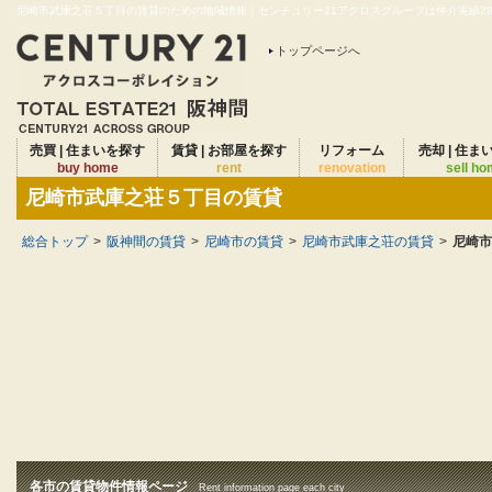
尼崎市武庫之荘５丁目の賃貸のための地域情報｜センチュリー21アクロスグループは仲介実績28年
トップページへ
売買 | 住まいを探す
賃貸 | お部屋を探す
リフォーム
売却 | 住ま
buy home
rent
renovation
sell h
尼崎市武庫之荘５丁目の賃貸
総合トップ
>
阪神間の賃貸
>
尼崎市の賃貸
>
尼崎市武庫之荘の賃貸
>
尼崎市
各市の賃貸物件情報ページ
Rent information page each city