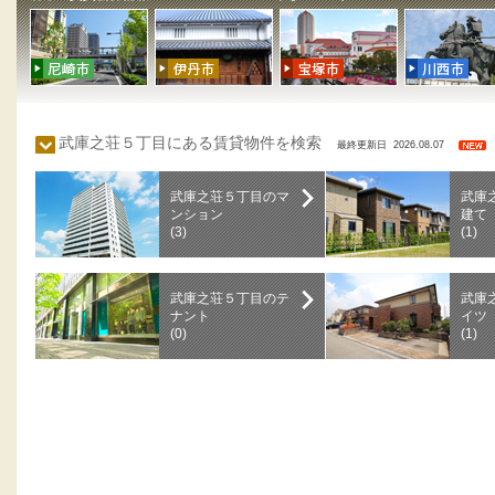
武庫之荘５丁目にある賃貸物件を検索
最終更新日 2026.08.07
武庫之荘５丁目のマ
武庫
ンション
建て
(3)
(1)
武庫之荘５丁目のテ
武庫
ナント
イツ
(0)
(1)