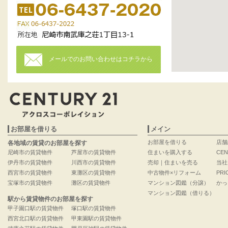
メールでのお問い合わせはコチラから
お部屋を借りる
メイン
お部屋を借りる
店舗
各地域の賃貸のお部屋を探す
尼崎市の賃貸物件
芦屋市の賃貸物件
住まいを購入する
CEN
伊丹市の賃貸物件
川西市の賃貸物件
売却｜住まいを売る
当社
西宮市の賃貸物件
東灘区の賃貸物件
中古物件×リフォーム
PRI
宝塚市の賃貸物件
灘区の賃貸物件
マンション図鑑（分譲）
かっ
マンション図鑑（借りる）
駅から賃貸物件のお部屋を探す
甲子園口駅の賃貸物件
塚口駅の賃貸物件
西宮北口駅の賃貸物件
甲東園駅の賃貸物件