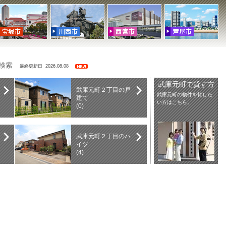
を検索
最終更新日 2026.08.08
武庫元町で貸す方
武庫元町２丁目の戸
武庫元町の物件を貸した
建て
い方はこちら。
(0)
武庫元町２丁目のハ
イツ
(4)