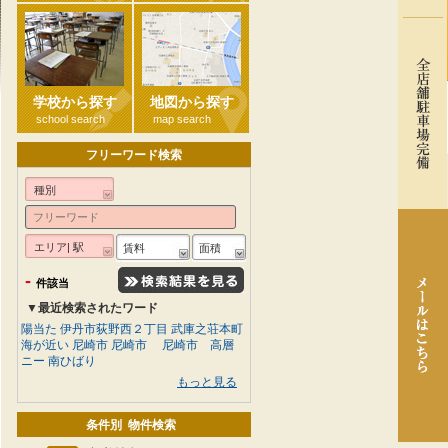
学校から探す
地図から探す
school search
map search
フリーワード検索
種別
エリア| 駅
賃料
面積
-
件該当
▼最近検索されたワード
陽当た
伊丹市荻野西２丁目
武庫之荘本町
海が近い
尼崎市
尼崎市
尼崎市 高層
ニー
南ひばり
もっと見る
条件別 物件検索