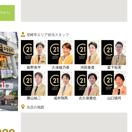
ラから
尼崎市エリア担当スタッフ
姫野恭平
久保穂乃香
河田泰貴
森下拓実
勝山祐二
成本翔馬
古久保雅也
山口慎司
当店の地図