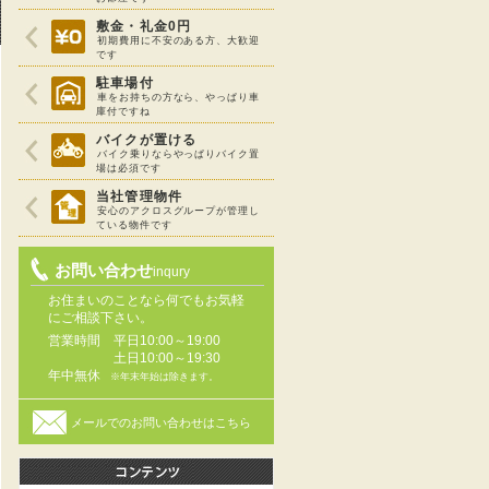
敷金・礼金0円
初期費用に不安のある方、大歓迎
です
駐車場付
車をお持ちの方なら、やっぱり車
庫付ですね
バイクが置ける
バイク乗りならやっぱりバイク置
場は必須です
当社管理物件
安心のアクロスグループが管理し
ている物件です
お問い合わせ
inqury
お住まいのことなら何でもお気軽
にご相談下さい。
営業時間
平日10:00～19:00
土日10:00～19:30
年中無休
※年末年始は除きます。
メールでのお問い合わせはこちら