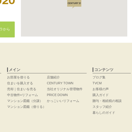
ラから
メイン
コンテンツ
お部屋を借りる
店舗紹介
ブログ集
住まいを購入する
CENTURY TOWN
TVCM
売却｜住まいを売る
当社オリジナル管理物件
お客様の声
中古物件×リフォーム
PRICE DOWN
購入ガイド
マンション図鑑（分譲）
かっこいいリフォーム
贈与・相続税の相談
マンション図鑑（借りる）
スタッフ紹介
暮らしのガイド