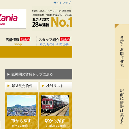
サイトマップ
動画有
動画有
店舗情報
スタッフ紹介
shop
私たちの日々の仕事
阪神間の賃貸トップに戻る
最近見た物件
検討リスト
市から探す
駅から探す
city search
station search