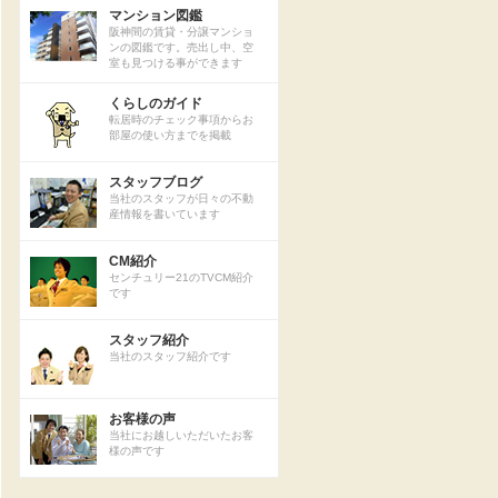
マンション図鑑
阪神間の賃貸・分譲マンショ
ンの図鑑です。売出し中、空
室も見つける事ができます
くらしのガイド
転居時のチェック事項からお
部屋の使い方までを掲載
スタッフブログ
当社のスタッフが日々の不動
産情報を書いています
CM紹介
センチュリー21のTVCM紹介
です
スタッフ紹介
当社のスタッフ紹介です
お客様の声
当社にお越しいただいたお客
様の声です