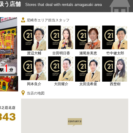
扱う店舗
Stores that deal with rentals amagasaki area
尼崎市エリア担当スタッフ
渡辺大輔
古田明日香
瀬尾奈美恵
竹中健太郎
岡本良介
大田耀介
太田流希亜
西埜樹
当店の地図