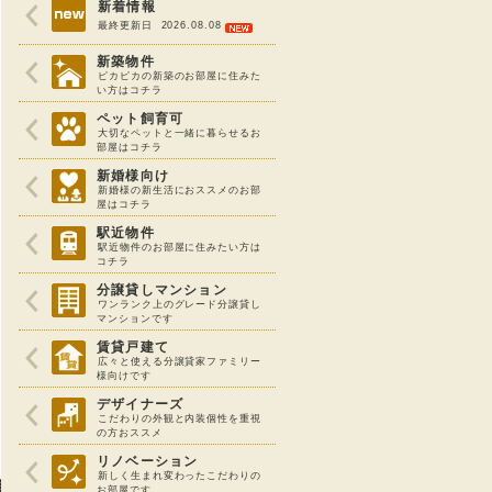
新着情報
最終更新日 2026.08.08
新築物件
ピカピカの新築のお部屋に住みた
い方はコチラ
ペット飼育可
大切なペットと一緒に暮らせるお
部屋はコチラ
新婚様向け
新婚様の新生活におススメのお部
屋はコチラ
駅近物件
駅近物件のお部屋に住みたい方は
コチラ
分譲貸しマンション
ワンランク上のグレード分譲貸し
マンションです
賃貸戸建て
広々と使える分譲貸家ファミリー
様向けです
デザイナーズ
こだわりの外観と内装個性を重視
の方おススメ
リノベーション
新しく生まれ変わったこだわりの
お部屋です