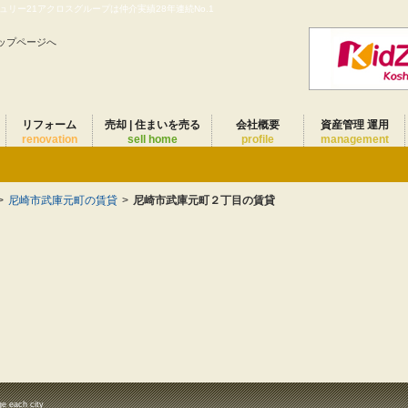
リー21アクロスグループは仲介実績28年連続No.1
ップページへ
リフォーム
売却 | 住まいを売る
会社概要
資産管理 運用
renovation
sell home
profile
management
>
尼崎市武庫元町の賃貸
>
尼崎市武庫元町２丁目の賃貸
ge each city