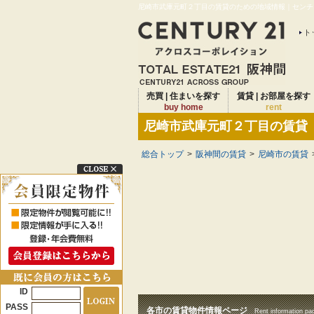
尼崎市武庫元町２丁目の賃貸のための地域情報｜センチュ
ト
売買 | 住まいを探す
賃貸 | お部屋を探す
buy home
rent
尼崎市武庫元町２丁目の賃貸
総合トップ
>
阪神間の賃貸
>
尼崎市の賃貸
ID
PASS
各市の賃貸物件情報ページ
Rent information pa