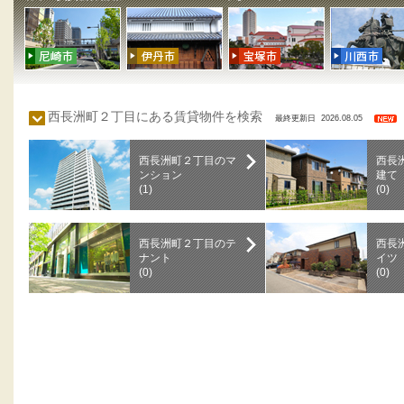
西長洲町２丁目にある賃貸物件を検索
最終更新日 2026.08.05
西長洲町２丁目のマ
西長
ンション
建て
(1)
(0)
西長洲町２丁目のテ
西長
ナント
イツ
(0)
(0)