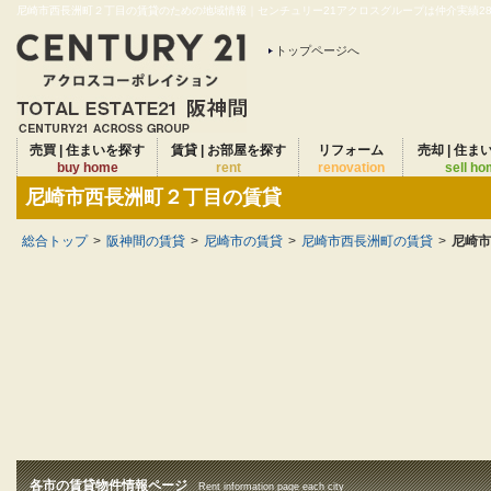
尼崎市西長洲町２丁目の賃貸のための地域情報｜センチュリー21アクロスグループは仲介実績28年
トップページへ
売買 | 住まいを探す
賃貸 | お部屋を探す
リフォーム
売却 | 住ま
buy home
rent
renovation
sell h
尼崎市西長洲町２丁目の賃貸
総合トップ
>
阪神間の賃貸
>
尼崎市の賃貸
>
尼崎市西長洲町の賃貸
>
尼崎市
各市の賃貸物件情報ページ
Rent information page each city