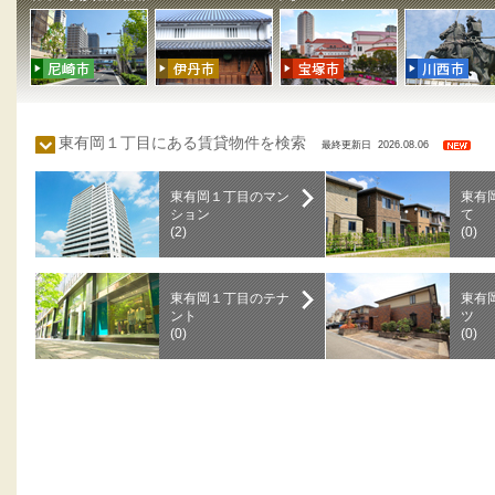
東有岡１丁目にある賃貸物件を検索
最終更新日 2026.08.06
東有岡１丁目のマン
東有
ション
て
(2)
(0)
東有岡１丁目のテナ
東有
ント
ツ
(0)
(0)