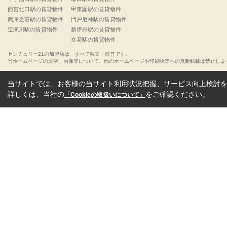
西宮北口駅の賃貸物件
甲東園駅の賃貸物件
武庫之荘駅の賃貸物件
門戸厄神駅の賃貸物件
逆瀬川駅の賃貸物件
新伊丹駅の賃貸物件
立花駅の賃貸物件
センチュリー21の加盟店は、すべて独立・自営です。
当ホームページの文字、画像等について、他のホームページや印刷物等への無断転載は禁止しま
当サイトでは、お客様の当サイト利用状況把握、サービス向上検討を目
詳しくは、当社の
をご確認ください。
「Cookieの取扱いについて」