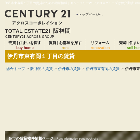
伊丹市東有岡１丁目の賃貸のための地域情報｜センチュリー21アクロスグループは仲介実績28年連
トップページへ
売買 | 住まいを探す
賃貸 | お部屋を探す
リフォーム
売却 | 住ま
buy home
rent
renovation
sell h
伊丹市東有岡１丁目の賃貸
総合トップ
>
阪神間の賃貸
>
伊丹市の賃貸
>
伊丹市東有岡の賃貸
>
伊丹市東
各市の賃貸物件情報ページ
Rent information page each city