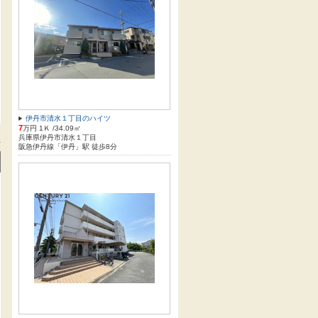
伊丹市清水１丁目のハイツ
7
万円 1Ｋ /34.09㎡
兵庫県伊丹市清水１丁目
方
阪急伊丹線「伊丹」駅 徒歩8分