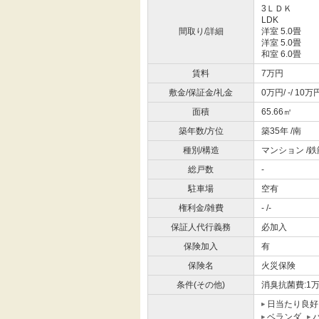
3ＬＤＫ
LDK
間取り/詳細
洋室 5.0畳
洋室 5.0畳
和室 6.0畳
賃料
7万円
敷金/保証金/礼金
0万円/ -/ 10万
面積
65.66㎡
築年数/方位
築35年 /南
種別/構造
マンション /
総戸数
-
駐車場
空有
権利金/雑費
- /-
保証人代行義務
必加入
保険加入
有
保険名
火災保険
条件(その他)
消臭抗菌費:1万
日当たり良好
ベランダ