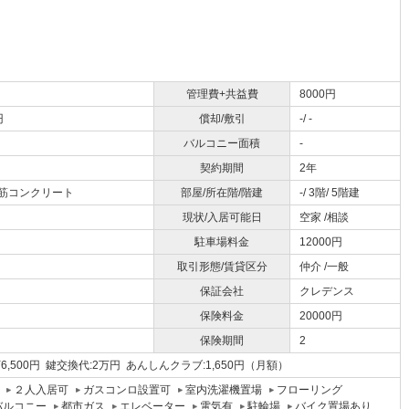
管理費+共益費
8000円
円
償却/敷引
-/ -
バルコニー面積
-
契約期間
2年
鉄筋コンクリート
部屋/所在階/階建
-/ 3階/ 5階建
現状/入居可能日
空家 /相談
駐車場料金
12000円
取引形態/賃貸区分
仲介 /一般
保証会社
クレデンス
保険料金
20000円
保険期間
2
6,500円 鍵交換代:2万円 あんしんクラブ:1,650円（月額）
２人入居可
ガスコンロ設置可
室内洗濯機置場
フローリング
バルコニー
都市ガス
エレベーター
電気有
駐輪場
バイク置場あり