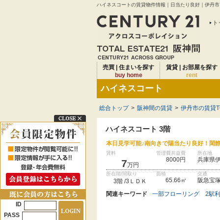
ハイネスコートの賃貸物件情報｜日当たり良好｜伊丹市｜
ト
売買 | 住まいを探す
賃貸 | お部屋を探す
buy home
rent
ハイネスコート
総合トップ
>
阪神間の賃貸
>
伊丹市の賃貸T
ハイネスコート 3階
本日見学可能♪南向きで陽当たり良好！閑
賃料
管理費共益費
所在地
8000円
兵庫県
7
万円
所在階/間取り
面積
交通
65.66㎡
阪急宝塚
3階 /3ＬＤＫ
関連キーワード
一部フローリング
2駅
ID
PASS