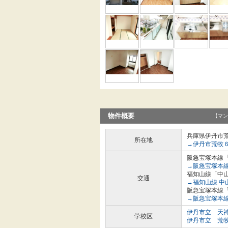
物件概要
【マン
兵庫県伊丹市
所在地
→伊丹市荒牧
阪急宝塚本線「
→阪急宝塚本線
福知山線「中山
交通
→福知山線 中
阪急宝塚本線「
→阪急宝塚本線
伊丹市立 天
学校区
伊丹市立 荒