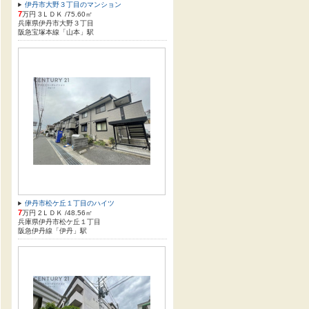
伊丹市大野３丁目のマンション
7
万円 3ＬＤＫ /75.60㎡
兵庫県伊丹市大野３丁目
阪急宝塚本線「山本」駅
伊丹市松ケ丘１丁目のハイツ
7
万円 2ＬＤＫ /48.56㎡
兵庫県伊丹市松ケ丘１丁目
阪急伊丹線「伊丹」駅