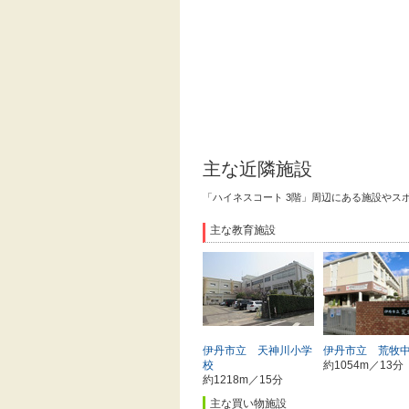
主な近隣施設
「ハイネスコート 3階」周辺にある施設やス
主な教育施設
伊丹市立 天神川小学
伊丹市立 荒牧
校
約1054m／13分
約1218m／15分
主な買い物施設