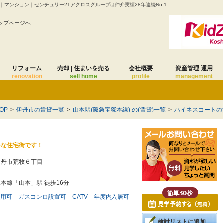
マンション｜センチュリー21アクロスグループは仲介実績28年連続No.1
ップページへ
リフォーム
売却 | 住まいを売る
会社概要
資産管理 運用
renovation
sell home
profile
management
OP
>
伊丹市の賃貸一覧
>
山本駅(阪急宝塚本線) の(賃貸)一覧
>
ハイネスコートの
静な住宅街です！
伊丹市荒牧６丁目
本線「山本」駅 徒歩16分
利用可
ガスコンロ設置可
CATV
年度内入居可
検討リストに追加