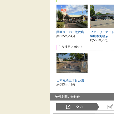
関西スーパー荒牧店
ファミリーマート
約335m／4分
塚山本丸橋店
約555m／7分
主な注目スポット
山本丸橋三丁目公園
約683m／9分
物件お問い合わせ
ご入力