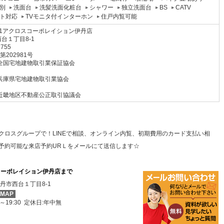
別
洗面台
洗髪洗面化粧台
シャワー
独立洗面台
BS
CATV
ト対応
TVモニタ付インターホン
住戸内覧可能
1アクロスコーポレイション伊丹店
台１丁目8-1
7755
 第202981号
全国宅地建物取引業保証協会
兵庫県宅地建物取引業協会
近畿地区不動産公正取引協議会
クロスグループで！LINEで相談、オンライン内覧、初期費用のカード支払い相
予約可能な来店予約URＬをメールにて送信します☆
コーポレイション伊丹店まで
丹市西台１丁目8-1
MAP
0～19:30 定休日:年中無