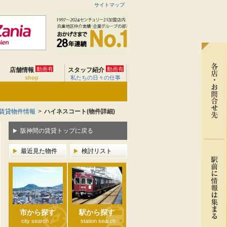
サイトマップ
動画有
動画有
店舗情報
スタッフ紹介
shop
私たちの日々の仕事
賃貸物件情報
>
ハイネスコート(物件詳細)
阪神間の賃貸トップに戻る
最近見た物件
検討リスト
市から探す
駅から探す
city search
station search