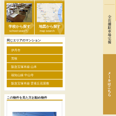
る
学校から探す
地図から探す
school search
map search
同じエリアのマンション
伊丹市
荒牧
阪急宝塚本線 山本
福知山線 中山寺
阪急宝塚本線 雲雀丘花屋敷
この物件を見た方お勧め物件