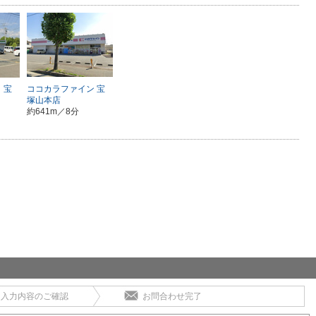
 宝
ココカラファイン 宝
塚山本店
約641m／8分
入力内容のご確認
お問合わせ完了