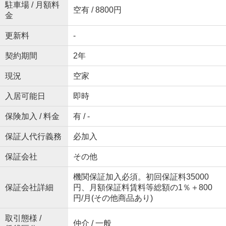
駐車場 / 月額料
空有 / 8800円
金
更新料
-
契約期間
2年
現況
空家
入居可能日
即時
保険加入 / 料金
有 / -
保証人代行義務
必加入
保証会社
その他
機関保証加入必須。初回保証料35000
保証会社詳細
円、月額保証料賃料等総額の1％＋800
円/月(その他商品あり)
取引態様 /
仲介 / 一般