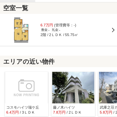
空室一覧
6.7万円
(管理費等：-)
-
-
敷金
礼金
2階
2ＬＤＫ
55.75㎡
エリアの近い物件
コスモハイツ瑞ケ丘
藤ノ木ハイツ
武庫之荘
6.4万円
/ 3ＬＤＫ
7.8万円
/ 2ＬＤＫ
5.8万円
/