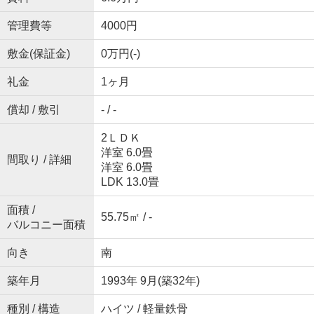
管理費等
4000円
敷金(保証金)
0万円(-)
礼金
1ヶ月
償却 / 敷引
- / -
2ＬＤＫ
洋室 6.0畳
間取り / 詳細
洋室 6.0畳
LDK 13.0畳
面積 /
55.75㎡ / -
バルコニー面積
向き
南
築年月
1993年 9月(築32年)
種別 / 構造
ハイツ / 軽量鉄骨