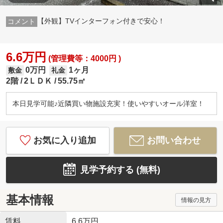
【外観】TVインターフォン付きで安心！
6.6万円
(管理費等：4000円 )
0万円
1ヶ月
敷金
礼金
2階
2ＬＤＫ
55.75㎡
本日見学可能♪近隣買い物施設充実！使いやすいオール洋室！
お気に入り追加
お問い合わせ
見学予約する (無料)
基本情報
情報の見方
賃料
6.6万円