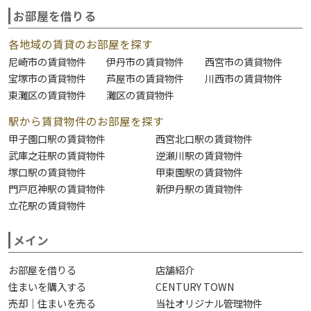
お部屋を借りる
各地域の賃貸のお部屋を探す
尼崎市の賃貸物件
伊丹市の賃貸物件
西宮市の賃貸物件
宝塚市の賃貸物件
芦屋市の賃貸物件
川西市の賃貸物件
東灘区の賃貸物件
灘区の賃貸物件
駅から賃貸物件のお部屋を探す
甲子園口駅の賃貸物件
西宮北口駅の賃貸物件
武庫之荘駅の賃貸物件
逆瀬川駅の賃貸物件
塚口駅の賃貸物件
甲東園駅の賃貸物件
門戸厄神駅の賃貸物件
新伊丹駅の賃貸物件
立花駅の賃貸物件
メイン
お部屋を借りる
店舗紹介
住まいを購入する
CENTURY TOWN
売却｜住まいを売る
当社オリジナル管理物件