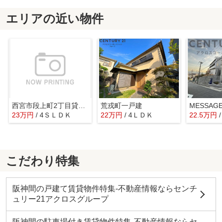
エリアの近い物件
西宮市段上町2丁目貸戸建
荒戎町一戸建
MESSA
23万円
/ 4ＳＬＤＫ
22万円
/ 4ＬＤＫ
22.5万円
こだわり特集
阪神間の戸建て賃貸物件特集-不動産情報ならセンチ
ュリー21アクロスグループ
阪神間の駐車場付き賃貸物件特集-不動産情報ならセ