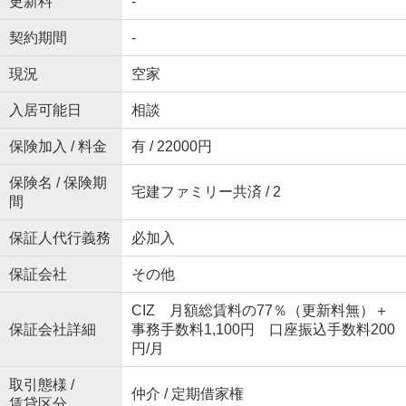
更新料
-
契約期間
-
現況
空家
入居可能日
相談
保険加入 / 料金
有 / 22000円
保険名 / 保険期
宅建ファミリー共済 / 2
間
保証人代行義務
必加入
保証会社
その他
CIZ 月額総賃料の77％（更新料無）＋
保証会社詳細
事務手数料1,100円 口座振込手数料200
円/月
取引態様 /
仲介 / 定期借家権
賃貸区分