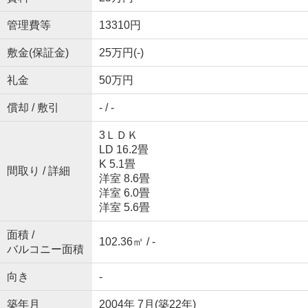
管理費等
13310円
敷金(保証金)
25万円(-)
礼金
50万円
償却 / 敷引
- / -
3ＬＤＫ
LD 16.2畳
K 5.1畳
間取り / 詳細
洋室 8.6畳
洋室 6.0畳
洋室 5.6畳
面積 /
102.36㎡ / -
バルコニー面積
向き
-
築年月
2004年 7月(築22年)