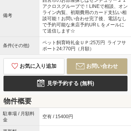
西宮市のお部屋探しはセンチュリー２１
アクロスグループで！LINEで相談、オン
ライン内覧、初期費用のカード支払い相
備考
談可能！お問い合わせ完了後、電話なし
で予約可能な来店予約URＬをメールに
て送信します☆
ペット飼育時礼金ＵＰ:25万円 ライフサ
条件(その他)
ポート24:770円（月額）
お気に入り追加
お問い合わせ
見学予約する (無料)
物件概要
駐車場 / 月額料
空有 / 15400円
金