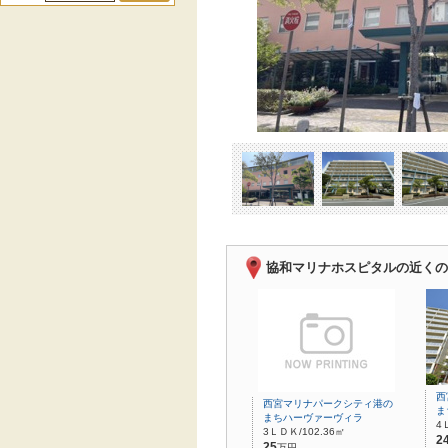
協和マリナホスピタルの近くの
西
西宮マリナパークシティ港の
ま
まちハーヴァーヴィラ
4
3ＬＤＫ/102.36㎡
2
25
万円