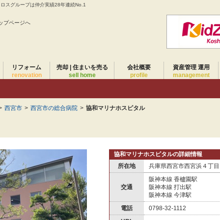
スグループは仲介実績28年連続No.1
ップページへ
リフォーム
売却 | 住まいを売る
会社概要
資産管理 運用
renovation
sell home
profile
management
>
西宮市
>
西宮市の総合病院
>
協和マリナホスピタル
協和マリナホスピタルの詳細情報
所在地
兵庫県西宮市西宮浜４丁目1
阪神本線 香櫨園駅
交通
阪神本線 打出駅
阪神本線 今津駅
電話
0798-32-1112