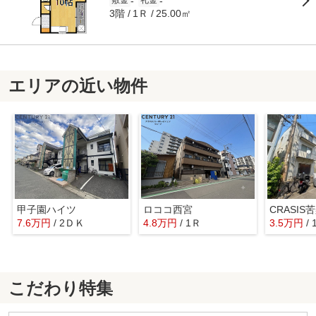
-
-
敷金
礼金
3階
1Ｒ
25.00㎡
エリアの近い物件
甲子園ハイツ
ロココ西宮
CRASI
7.6万円
/ 2ＤＫ
4.8万円
/ 1Ｒ
3.5万円
/
こだわり特集