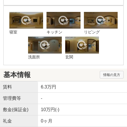
寝室
キッチン
リビング
洗面所
玄関
基本情報
情報の見方
賃料
6.3万円
管理費等
-
敷金(保証金)
10万円(-)
礼金
0ヶ月