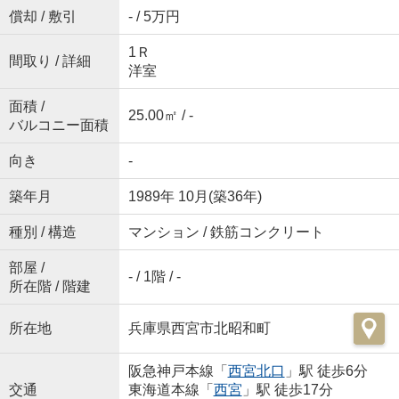
償却 / 敷引
- / 5万円
1Ｒ
間取り / 詳細
洋室
面積 /
25.00㎡ / -
バルコニー面積
向き
-
築年月
1989年 10月(築36年)
種別 / 構造
マンション / 鉄筋コンクリート
部屋 /
- / 1階 / -
所在階 / 階建
所在地
兵庫県西宮市北昭和町
阪急神戸本線「
西宮北口
」駅 徒歩6分
交通
東海道本線「
西宮
」駅 徒歩17分