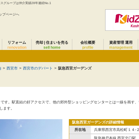
グループは仲介実績28年連続No.1
ップページへ
リフォーム
売却 | 住まいを売る
会社概要
資産管理 運用
renovation
sell home
profile
management
内
>
西宮市
>
西宮市のデパート
>
阪急西宮ガーデンズ
２です。駅直結の好アクセスで、他の郊外型ショッピングセンターとは一線を画す、
します。
阪急西宮ガーデンズの詳細情報
所在地
兵庫県西宮市高松町１４-
阪急神戸本線 西宮北口駅