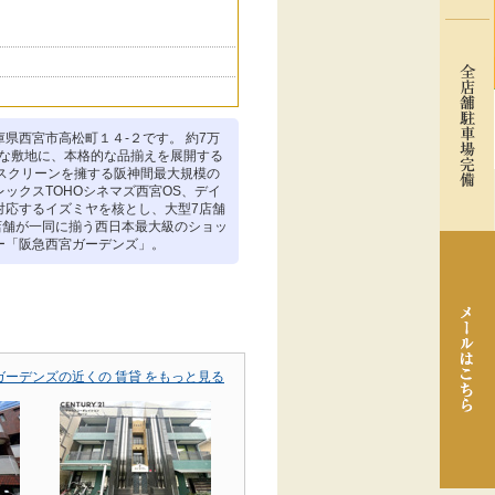
県西宮市高松町１４-２です。 約7万
大な敷地に、本格的な品揃えを展開する
2スクリーンを擁する阪神間最大規模の
ックスTOHOシネマズ西宮OS、デイ
対応するイズミヤを核とし、大型7店舗
の店舗が一同に揃う西日本最大級のショッ
ー「阪急西宮ガーデンズ」。
ガーデンズの近くの 賃貸 をもっと見る