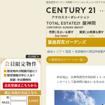
阪急西宮ガーデンズ情報ページ｜センチュリー21アクロス
ト
売買 | 住まいを探す
賃貸 | お部屋を探す
buy home
rent
阪急西宮ガーデンズ
総合トップ
>
賃貸
>
賃貸物件の周辺学校案
<<西宮市のデパートの一覧へ
所在地は、兵庫県西宮市高松町１４-
ンターとして阪神間の賑わいを生み出
ID
PASS