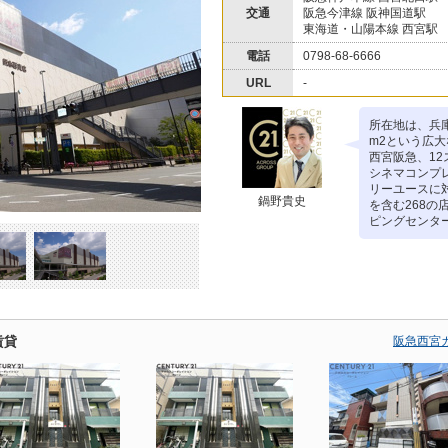
交通
阪急今津線 阪神国道駅
東海道・山陽本線 西宮駅
電話
0798-68-6666
URL
-
所在地は、兵庫
m2という広
西宮阪急、1
シネマコンプレ
リーユースに
鍋野貴史
を含む268
ピングセンタ
賃貸
阪急西宮