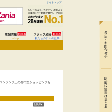
サイトマップ
動画有
動画有
店舗情報
スタッフ紹介
shop
私たちの日々の仕事
ワンランク上の都市型ショッピングセ
２
MAP
▼