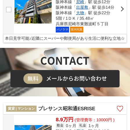
阪神本線「
尼崎
」駅 徒歩12分
阪神本線「
出屋敷
」駅 徒歩14分
阪神本線「
大物
」駅 徒歩22分
5階 / 1ＤＫ / 35.48㎡
兵庫県尼崎市東難波町５丁目
パノラマ
室内写真
本日見学可能♪近隣にスーパーや郵便局があり生活に便利な立地☆
プレサンス昭和通ESRISE
賃貸 | マンション
8.9万円
(管理費等：10000円 )
0ヶ月
1ヶ月
敷金
礼金