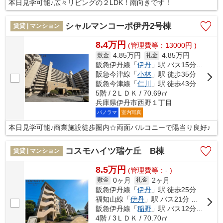
本日見学可能♪広々リビングの２LDK！南向きです！
シャルマンコーポ伊丹2号棟
賃貸 | マンション
8.4万円
(管理費等：13000円 )
4.85万円
4.85万円
敷金
礼金
阪急伊丹線「
伊丹
」駅 バス15分 「西野変電所」 停歩3分
阪急今津線「
小林
」駅 徒歩35分
阪急今津線「
仁川
」駅 徒歩43分
5階 / 2ＬＤＫ / 70.69㎡
兵庫県伊丹市西野１丁目
パノラマ
室内写真
本日見学可能♪商業施設徒歩圏内☆両面バルコニーで陽当り良好♪
コスモハイツ瑞ケ丘 B棟
賃貸 | マンション
8.5万円
(管理費等：- )
0ヶ月
2ヶ月
敷金
礼金
阪急伊丹線「
伊丹
」駅 徒歩25分
福知山線「
伊丹
」駅 バス21分 「昆陽池公園前」 停歩5分
阪急伊丹線「
稲野
」駅 バス12分 「三師団・交通局前」 停歩6分
4階 / 3ＬＤＫ / 70.70㎡