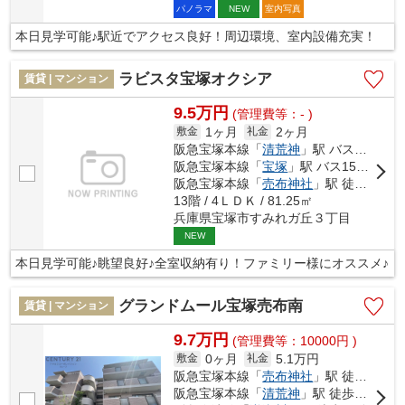
パノラマ
室内写真
NEW
本日見学可能♪駅近でアクセス良好！周辺環境、室内設備充実！
ラビスタ宝塚オクシア
賃貸 | マンション
9.5万円
(管理費等：- )
1ヶ月
2ヶ月
敷金
礼金
阪急宝塚本線「
清荒神
」駅 バス5分 「すみれガ丘三丁目」 停歩3分
阪急宝塚本線「
宝塚
」駅 バス15分 「すみれガ丘三丁目」 停歩3分
阪急宝塚本線「
売布神社
」駅 徒歩53分
13階 / 4ＬＤＫ / 81.25㎡
兵庫県宝塚市すみれガ丘３丁目
NEW
本日見学可能♪眺望良好♪全室収納有り！ファミリー様にオススメ♪
グランドムール宝塚売布南
賃貸 | マンション
9.7万円
(管理費等：10000円 )
0ヶ月
5.1万円
敷金
礼金
阪急宝塚本線「
売布神社
」駅 徒歩18分
阪急宝塚本線「
清荒神
」駅 徒歩20分