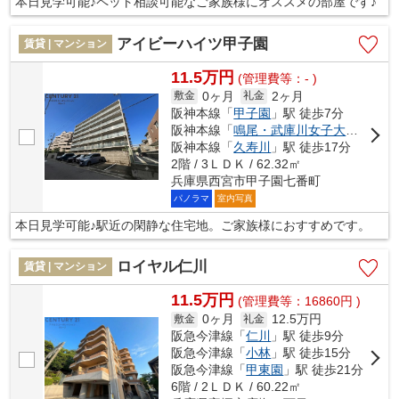
本日見学可能♪ペット相談可能なご家族様にオススメの部屋です♪
アイビーハイツ甲子園
賃貸 | マンション
11.5万円
(管理費等：- )
0ヶ月
2ヶ月
敷金
礼金
阪神本線「
甲子園
」駅 徒歩7分
阪神本線「
鳴尾・武庫川女子大前
」駅 
阪神本線「
久寿川
」駅 徒歩17分
2階 / 3ＬＤＫ / 62.32㎡
兵庫県西宮市甲子園七番町
パノラマ
室内写真
本日見学可能♪駅近の閑静な住宅地。ご家族様におすすめです。
ロイヤル仁川
賃貸 | マンション
11.5万円
(管理費等：16860円 )
0ヶ月
12.5万円
敷金
礼金
阪急今津線「
仁川
」駅 徒歩9分
阪急今津線「
小林
」駅 徒歩15分
阪急今津線「
甲東園
」駅 徒歩21分
6階 / 2ＬＤＫ / 60.22㎡