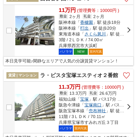
11万円
(管理費等：10000円 )
2ヶ月
2ヶ月
敷金
礼金
阪神本線「
香櫨園
」駅 徒歩18分
阪神本線「
打出
」駅 徒歩20分
東海道本線「
さくら夙川
」駅 徒歩25分
3階 / 2ＬＤＫ / 74.00㎡
兵庫県西宮市大浜町
パノラマ
室内写真
NEW
本日見学可能♪閑静なエリアで人気の分譲賃貸マンション！
ラ・ビスタ宝塚エスティオ２番館
賃貸 | マンション
11.3万円
(管理費等：10000円 )
13.3万円
26.6万円
敷金
礼金
福知山線「
宝塚
」駅 バス17分 「すみれガ丘東」 停歩3分
阪急今津線「
宝塚南口
」駅 バス9分 「すみれガ丘東」 停歩3分
阪急宝塚本線「
売布神社
」駅 徒歩51分
11階 / 3ＬＤＫ / 70.11㎡
兵庫県宝塚市すみれガ丘３丁目
パノラマ
室内写真