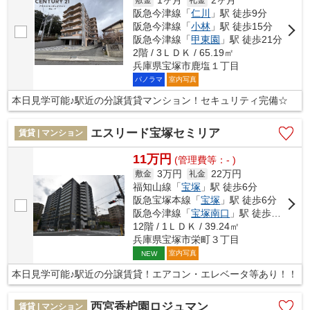
1ヶ月
2ヶ月
阪急今津線「
仁川
」駅 徒歩9分
阪急今津線「
小林
」駅 徒歩15分
阪急今津線「
甲東園
」駅 徒歩21分
2階 / 3ＬＤＫ / 65.19㎡
兵庫県宝塚市鹿塩１丁目
パノラマ
室内写真
本日見学可能♪駅近の分譲賃貸マンション！セキュリティ完備☆
エスリード宝塚セミリア
賃貸 | マンション
11万円
(管理費等：- )
3万円
22万円
敷金
礼金
福知山線「
宝塚
」駅 徒歩6分
阪急宝塚本線「
宝塚
」駅 徒歩6分
阪急今津線「
宝塚南口
」駅 徒歩19分
12階 / 1ＬＤＫ / 39.24㎡
兵庫県宝塚市栄町３丁目
室内写真
NEW
本日見学可能♪駅近の分譲賃貸！エアコン・エレベータ等あり！！
西宮香枦園ロジュマン
賃貸 | マンション