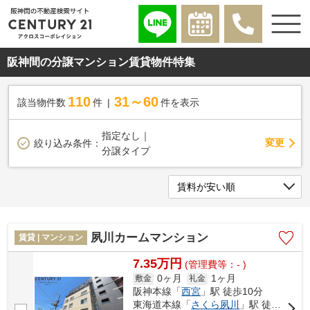
阪神間の分譲マンション賃貸物件特集
110
31～60
該当物件数
件
件を表示
指定なし｜
変更
絞り込み条件：
分譲タイプ
夙川カームマンション
賃貸 | マンション
7.35万円
(管理費等：- )
0ヶ月
1ヶ月
敷金
礼金
阪神本線「
西宮
」駅 徒歩10分
東海道本線「
さくら夙川
」駅 徒歩13分