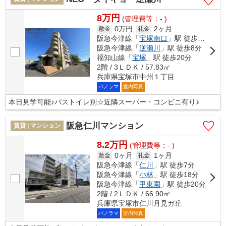
8万円
(管理費等：- )
0万円
2ヶ月
敷金
礼金
阪急今津線「
宝塚南口
」駅 徒歩6分
阪急今津線「
逆瀬川
」駅 徒歩8分
福知山線「
宝塚
」駅 徒歩20分
2階 / 3ＬＤＫ / 57.83㎡
兵庫県宝塚市中州１丁目
パノラマ
室内写真
本日見学可能♪バストイレ別☆近隣スーパー・コンビニ有り♪
阪急仁川マンション
賃貸 | マンション
8.2万円
(管理費等：- )
0ヶ月
1ヶ月
敷金
礼金
阪急今津線「
仁川
」駅 徒歩7分
阪急今津線「
小林
」駅 徒歩18分
阪急今津線「
甲東園
」駅 徒歩20分
2階 / 2ＬＤＫ / 66.90㎡
兵庫県宝塚市仁川月見ガ丘
パノラマ
室内写真