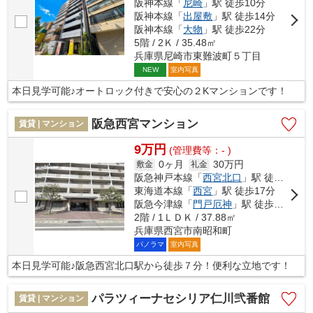
阪神本線「
尼崎
」駅 徒歩10分
阪神本線「
出屋敷
」駅 徒歩14分
阪神本線「
大物
」駅 徒歩22分
5階 / 2Ｋ / 35.48㎡
兵庫県尼崎市東難波町５丁目
室内写真
NEW
本日見学可能♪オートロック付きで安心の２Kマンションです！
阪急西宮マンション
賃貸 | マンション
9万円
(管理費等：- )
0ヶ月
30万円
敷金
礼金
阪急神戸本線「
西宮北口
」駅 徒歩7分
東海道本線「
西宮
」駅 徒歩17分
阪急今津線「
門戸厄神
」駅 徒歩19分
2階 / 1ＬＤＫ / 37.88㎡
兵庫県西宮市南昭和町
パノラマ
室内写真
本日見学可能♪阪急西宮北口駅から徒歩７分！便利な立地です！
パラツィーナセシリア仁川弐番館
賃貸 | マンション