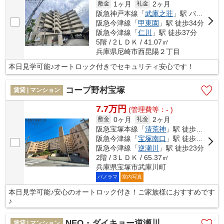
1ヶ月
2ヶ月
敷金
礼金
阪急神戸本線「
武庫之荘
」駅 バス17分 「髭茶屋〔阪神バス〕」 停歩1分
阪急今津線「
甲東園
」駅 徒歩34分
阪急今津線「
仁川
」駅 徒歩37分
5階 / 2ＬＤＫ / 41.07㎡
兵庫県尼崎市西昆陽２丁目
本日見学可能♪オートロック付きでセキュリティ安心です！
コープ野村宝塚
賃貸 | マンション
7.7万円
(管理費等：- )
0ヶ月
2ヶ月
敷金
礼金
阪急宝塚本線「
清荒神
」駅 徒歩11分
阪急今津線「
宝塚南口
」駅 徒歩13分
阪急今津線「
逆瀬川
」駅 徒歩23分
2階 / 3ＬＤＫ / 65.37㎡
兵庫県宝塚市武庫川町
パノラマ
室内写真
本日見学可能♪安心のオートロック付き！ご家族様におすすめです
♪
NEO・ダイキョー逆瀬川
賃貸 | マンション