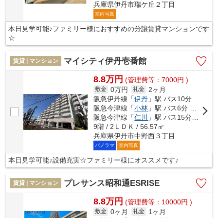
兵庫県伊丹市瑞ケ丘２丁目
室内写真
本日見学可能♪ファミリー様におすすめの分譲賃貸マンションです
☆
マイシティ伊丹壱番館
賃貸 | マンション
8.8万円
(管理費等：7000円 )
0万円
2ヶ月
敷金
礼金
阪急伊丹線「
伊丹
」駅 バス10分 「天神川団地」 停歩6分
阪急今津線「
小林
」駅 バス6分 「金井町」 停歩11分
阪急今津線「
仁川
」駅 バス15分 「金井町」 停歩11分
9階 / 2ＬＤＫ / 56.57㎡
兵庫県伊丹市中野西３丁目
パノラマ
室内写真
本日見学可能♪設備充実☆ファミリー様にオススメです♪
プレサンス昭和通ESRISE
賃貸 | マンション
8.8万円
(管理費等：10000円 )
0ヶ月
1ヶ月
敷金
礼金