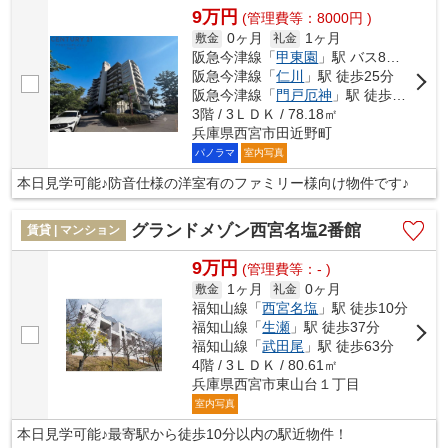
9万円
(管理費等：8000円 )
0ヶ月
1ヶ月
敷金
礼金
阪急今津線「
甲東園
」駅 バス8分 「仁川口橋」 停歩4分
阪急今津線「
仁川
」駅 徒歩25分
阪急今津線「
門戸厄神
」駅 徒歩35分
3階 / 3ＬＤＫ / 78.18㎡
兵庫県西宮市田近野町
パノラマ
室内写真
本日見学可能♪防音仕様の洋室有のファミリー様向け物件です♪
グランドメゾン西宮名塩2番館
賃貸 | マンション
9万円
(管理費等：- )
1ヶ月
0ヶ月
敷金
礼金
福知山線「
西宮名塩
」駅 徒歩10分
福知山線「
生瀬
」駅 徒歩37分
福知山線「
武田尾
」駅 徒歩63分
4階 / 3ＬＤＫ / 80.61㎡
兵庫県西宮市東山台１丁目
室内写真
本日見学可能♪最寄駅から徒歩10分以内の駅近物件！