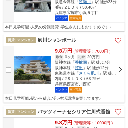
阪急今津線「
逆瀬川
」駅 徒歩23分
4階 / 2ＬＤＫ / 58.40㎡
兵庫県宝塚市小浜５丁目
パノラマ
室内写真
本日見学可能♪人気の分譲賃貸♪学生さんにもおすすめです♪
夙川シャンボール
賃貸 | マンション
9.8万円
(管理費等：7000円 )
0ヶ月
20万円
敷金
礼金
阪神本線「
香櫨園
」駅 徒歩7分
阪神本線「
打出
」駅 徒歩12分
東海道本線「
さくら夙川
」駅 徒歩16分
2階 / 2ＳＬＤＫ / 63.79㎡
兵庫県西宮市川西町
パノラマ
室内写真
本日見学可能♪駅から徒歩7分♪生活環境充実してます♪
パラツィーナセシリア仁川弐番館
賃貸 | マンション
9.8万円
(管理費等：10000円 )