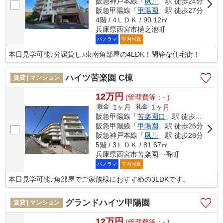
阪急神戸本線「
夙川
」駅 徒歩24分
阪急甲陽線「
甲陽園
」駅 徒歩27分
4階 / 4ＬＤＫ / 90.12㎡
兵庫県西宮市樋之池町
パノラマ
室内写真
本日見学可能♪分譲貸し♪東南角部屋の4LDK！閑静な住宅街！
ハイツ苦楽園 C棟
賃貸 | マンション
12万円
(管理費等：- )
1ヶ月
1ヶ月
敷金
礼金
阪急甲陽線「
苦楽園口
」駅 徒歩16分
阪急甲陽線「
甲陽園
」駅 徒歩26分
阪急神戸本線「
夙川
」駅 徒歩28分
5階 / 3ＬＤＫ / 81.67㎡
兵庫県西宮市苦楽園一番町
パノラマ
室内写真
本日見学可能♪角部屋でご家族様におすすめの3LDKです。
グランドハイツ甲陽園
賃貸 | マンション
12万円
(管理費等：- )