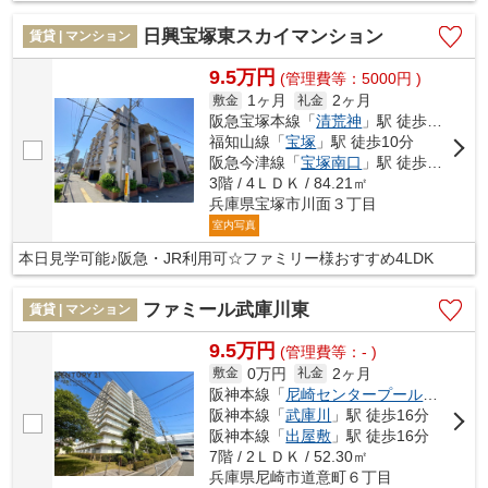
日興宝塚東スカイマンション
賃貸 | マンション
9.5万円
(管理費等：5000円 )
1ヶ月
2ヶ月
敷金
礼金
阪急宝塚本線「
清荒神
」駅 徒歩8分
福知山線「
宝塚
」駅 徒歩10分
阪急今津線「
宝塚南口
」駅 徒歩13分
3階 / 4ＬＤＫ / 84.21㎡
兵庫県宝塚市川面３丁目
室内写真
本日見学可能♪阪急・JR利用可☆ファミリー様おすすめ4LDK
ファミール武庫川東
賃貸 | マンション
9.5万円
(管理費等：- )
0万円
2ヶ月
敷金
礼金
阪神本線「
尼崎センタープール前
」駅 
阪神本線「
武庫川
」駅 徒歩16分
阪神本線「
出屋敷
」駅 徒歩16分
7階 / 2ＬＤＫ / 52.30㎡
兵庫県尼崎市道意町６丁目