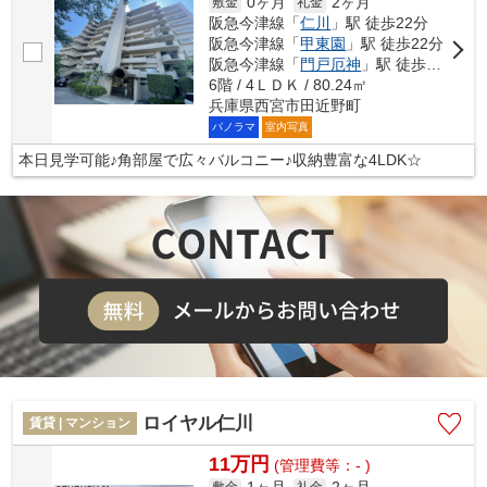
0ヶ月
2ヶ月
敷金
礼金
阪急今津線「
仁川
」駅 徒歩22分
阪急今津線「
甲東園
」駅 徒歩22分
阪急今津線「
門戸厄神
」駅 徒歩35分
6階 / 4ＬＤＫ / 80.24㎡
兵庫県西宮市田近野町
パノラマ
室内写真
本日見学可能♪角部屋で広々バルコニー♪収納豊富な4LDK☆
ロイヤル仁川
賃貸 | マンション
11万円
(管理費等：- )
敷金
礼金