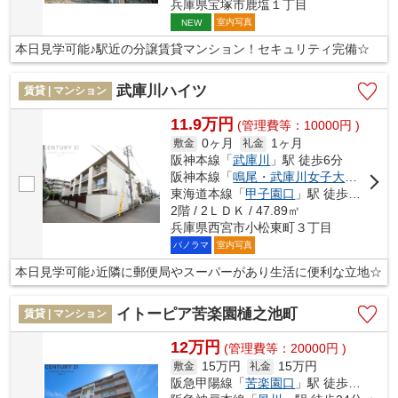
兵庫県宝塚市鹿塩１丁目
室内写真
NEW
本日見学可能♪駅近の分譲賃貸マンション！セキュリティ完備☆
武庫川ハイツ
賃貸 | マンション
11.9万円
(管理費等：10000円 )
0ヶ月
1ヶ月
敷金
礼金
阪神本線「
武庫川
」駅 徒歩6分
阪神本線「
鳴尾・武庫川女子大前
」駅 徒
東海道本線「
甲子園口
」駅 徒歩28分
2階 / 2ＬＤＫ / 47.89㎡
兵庫県西宮市小松東町３丁目
パノラマ
室内写真
本日見学可能♪近隣に郵便局やスーパーがあり生活に便利な立地☆
イトーピア苦楽園樋之池町
賃貸 | マンション
12万円
(管理費等：20000円 )
15万円
15万円
敷金
礼金
阪急甲陽線「
苦楽園口
」駅 徒歩14分