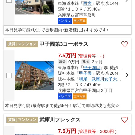
東海道本線「
西宮
」駅 徒歩14分
5階 / 1ＬＤＫ / 35.40㎡
兵庫県西宮市常磐町
パノラマ
室内写真
本日見学可能♪駅まで徒歩圏内♪新婚様におすすめです♪
甲子園第3コーポラス
賃貸 | マンション
7.5万円
(管理費等：- )
0万円
2ヶ月
敷金
礼金
東海道本線「
甲子園口
」駅 徒歩5分
阪神本線「
甲子園
」駅 徒歩26分
阪神本線「
鳴尾・武庫川女子大前
」駅 徒
2階 / 2ＬＤＫ / 47.40㎡
兵庫県西宮市甲子園口２丁目
パノラマ
室内写真
本日見学可能♪最寄駅まで徒歩5分！駅近で周辺環境も充実☆
武庫川フレックス
賃貸 | マンション
7.5万円
(管理費等：3000円 )