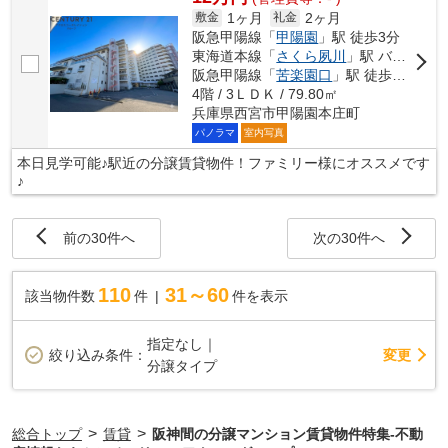
1ヶ月
2ヶ月
敷金
礼金
阪急甲陽線「
甲陽園
」駅 徒歩3分
東海道本線「
さくら夙川
」駅 バス14分 「目神山」 停歩3分
阪急甲陽線「
苦楽園口
」駅 徒歩22分
4階 / 3ＬＤＫ / 79.80㎡
兵庫県西宮市甲陽園本庄町
パノラマ
室内写真
本日見学可能♪駅近の分譲賃貸物件！ファミリー様にオススメです
♪
前の30件へ
次の30件へ
110
31～60
該当物件数
件
件を表示
指定なし｜
変更
絞り込み条件：
分譲タイプ
>
>
総合トップ
賃貸
阪神間の分譲マンション賃貸物件特集-不動