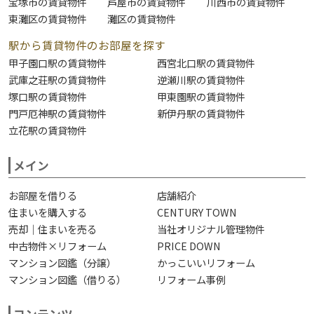
宝塚市の賃貸物件
芦屋市の賃貸物件
川西市の賃貸物件
東灘区の賃貸物件
灘区の賃貸物件
駅から賃貸物件のお部屋を探す
甲子園口駅の賃貸物件
西宮北口駅の賃貸物件
武庫之荘駅の賃貸物件
逆瀬川駅の賃貸物件
塚口駅の賃貸物件
甲東園駅の賃貸物件
門戸厄神駅の賃貸物件
新伊丹駅の賃貸物件
立花駅の賃貸物件
メイン
お部屋を借りる
店舗紹介
住まいを購入する
CENTURY TOWN
売却｜住まいを売る
当社オリジナル管理物件
中古物件×リフォーム
PRICE DOWN
マンション図鑑（分譲）
かっこいいリフォーム
マンション図鑑（借りる）
リフォーム事例