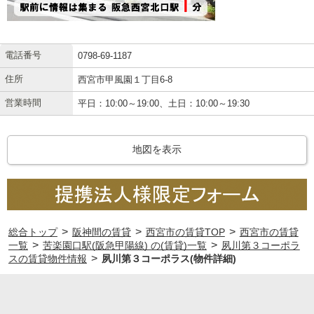
電話番号
0798-69-1187
住所
西宮市甲風園１丁目6-8
営業時間
平日：10:00～19:00、土日：10:00～19:30
地図を表示
>
>
>
総合トップ
阪神間の賃貸
西宮市の賃貸TOP
西宮市の賃貸
>
>
一覧
苦楽園口駅(阪急甲陽線) の(賃貸)一覧
夙川第３コーポラ
>
スの賃貸物件情報
夙川第３コーポラス(物件詳細)