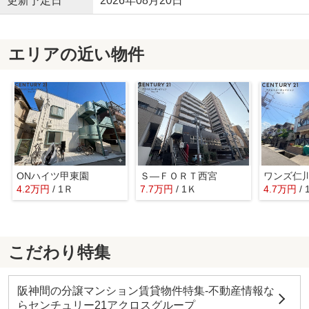
更新予定日
2026年08月20日
エリアの近い物件
ONハイツ甲東園
Ｓ―ＦＯＲＴ西宮
ワンズ仁
4.2万円
/ 1Ｒ
7.7万円
/ 1Ｋ
4.7万円
/
こだわり特集
阪神間の分譲マンション賃貸物件特集-不動産情報な
らセンチュリー21アクロスグループ