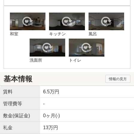
和室
キッチン
風呂
洗面所
トイレ
基本情報
情報の見方
賃料
6.5万円
管理費等
-
敷金(保証金)
0ヶ月(-)
礼金
13万円