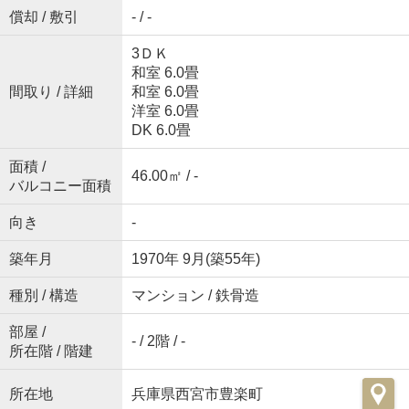
償却 / 敷引
- / -
3ＤＫ
和室 6.0畳
間取り / 詳細
和室 6.0畳
洋室 6.0畳
DK 6.0畳
面積 /
46.00㎡ / -
バルコニー面積
向き
-
築年月
1970年 9月(築55年)
種別 / 構造
マンション / 鉄骨造
部屋 /
- / 2階 / -
所在階 / 階建
所在地
兵庫県西宮市豊楽町