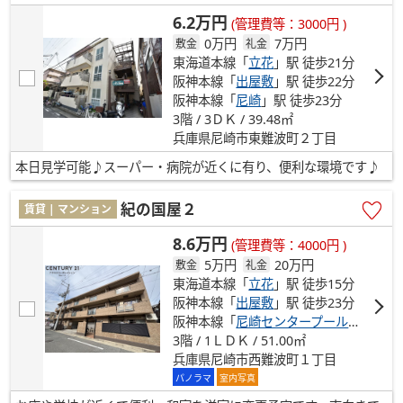
6.2万円
(管理費等：3000円 )
0万円
7万円
敷金
礼金
東海道本線「
立花
」駅 徒歩21分
阪神本線「
出屋敷
」駅 徒歩22分
阪神本線「
尼崎
」駅 徒歩23分
3階 / 3ＤＫ / 39.48㎡
兵庫県尼崎市東難波町２丁目
本日見学可能♪スーパー・病院が近くに有り、便利な環境です♪
紀の国屋２
賃貸 | マンション
8.6万円
(管理費等：4000円 )
5万円
20万円
敷金
礼金
東海道本線「
立花
」駅 徒歩15分
阪神本線「
出屋敷
」駅 徒歩23分
阪神本線「
尼崎センタープール前
」駅 徒
3階 / 1ＬＤＫ / 51.00㎡
兵庫県尼崎市西難波町１丁目
パノラマ
室内写真