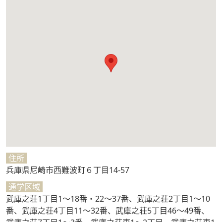
住所
兵庫県尼崎市西難波町６丁目14-57
通学区域
武庫之荘1丁目1～18番・22～37番、武庫之荘2丁目1～10
番、武庫之荘4丁目11～32番、武庫之荘5丁目46～49番、