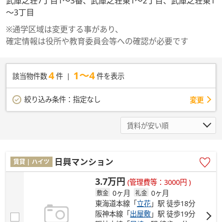
武庫之荘7丁目1～3番、武庫之荘東1～2丁目、武庫之荘東1
～3丁目
※通学区域は変更する事があり、
確定情報は役所や教育委員会等への確認が必要です
4
1～4
該当物件数
件
件を表示
絞り込み条件：
指定なし
変更
日興マンション
賃貸 | ハイツ
3.7万円
(管理費等：3000円 )
0ヶ月
0ヶ月
敷金
礼金
東海道本線「
立花
」駅 徒歩18分
阪神本線「
出屋敷
」駅 徒歩19分