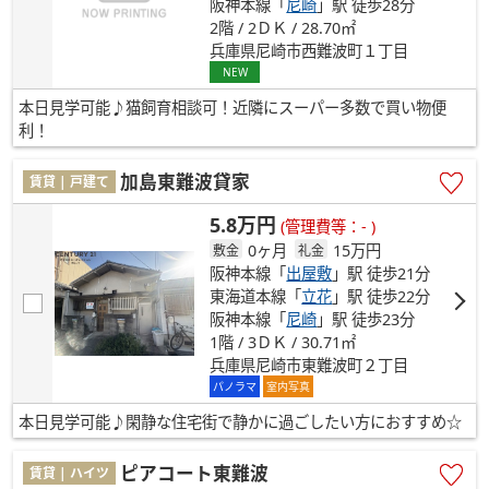
阪神本線「
尼崎
」駅 徒歩28分
2階 / 2ＤＫ / 28.70㎡
兵庫県尼崎市西難波町１丁目
NEW
本日見学可能♪猫飼育相談可！近隣にスーパー多数で買い物便
利！
加島東難波貸家
賃貸 | 戸建て
5.8万円
(管理費等：- )
0ヶ月
15万円
敷金
礼金
阪神本線「
出屋敷
」駅 徒歩21分
東海道本線「
立花
」駅 徒歩22分
阪神本線「
尼崎
」駅 徒歩23分
1階 / 3ＤＫ / 30.71㎡
兵庫県尼崎市東難波町２丁目
パノラマ
室内写真
本日見学可能♪閑静な住宅街で静かに過ごしたい方におすすめ☆
ピアコート東難波
賃貸 | ハイツ