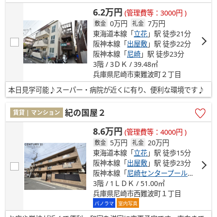
6.2万円
(管理費等：3000円 )
0万円
7万円
敷金
礼金
東海道本線「
立花
」駅 徒歩21分
阪神本線「
出屋敷
」駅 徒歩22分
阪神本線「
尼崎
」駅 徒歩23分
3階 / 3ＤＫ / 39.48㎡
兵庫県尼崎市東難波町２丁目
本日見学可能♪スーパー・病院が近くに有り、便利な環境です♪
紀の国屋２
賃貸 | マンション
8.6万円
(管理費等：4000円 )
5万円
20万円
敷金
礼金
東海道本線「
立花
」駅 徒歩15分
阪神本線「
出屋敷
」駅 徒歩23分
阪神本線「
尼崎センタープール前
」駅 徒
3階 / 1ＬＤＫ / 51.00㎡
兵庫県尼崎市西難波町１丁目
パノラマ
室内写真