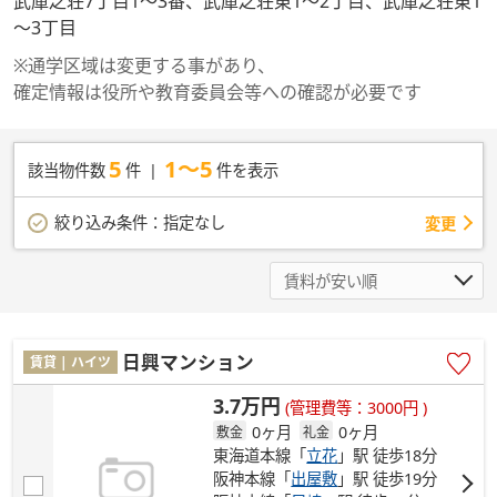
武庫之荘7丁目1～3番、武庫之荘東1～2丁目、武庫之荘東1
～3丁目
※通学区域は変更する事があり、
確定情報は役所や教育委員会等への確認が必要です
5
1～5
該当物件数
件
件を表示
絞り込み条件：
指定なし
変更
日興マンション
賃貸 | ハイツ
3.7万円
(管理費等：3000円 )
0ヶ月
0ヶ月
敷金
礼金
東海道本線「
立花
」駅 徒歩18分
阪神本線「
出屋敷
」駅 徒歩19分