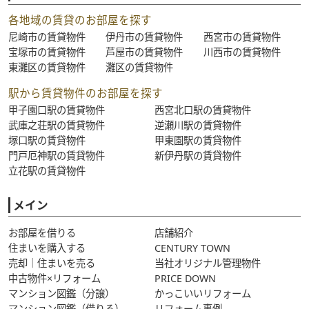
各地域の賃貸のお部屋を探す
尼崎市の賃貸物件
伊丹市の賃貸物件
西宮市の賃貸物件
宝塚市の賃貸物件
芦屋市の賃貸物件
川西市の賃貸物件
東灘区の賃貸物件
灘区の賃貸物件
駅から賃貸物件のお部屋を探す
甲子園口駅の賃貸物件
西宮北口駅の賃貸物件
武庫之荘駅の賃貸物件
逆瀬川駅の賃貸物件
塚口駅の賃貸物件
甲東園駅の賃貸物件
門戸厄神駅の賃貸物件
新伊丹駅の賃貸物件
立花駅の賃貸物件
メイン
お部屋を借りる
店舗紹介
住まいを購入する
CENTURY TOWN
売却｜住まいを売る
当社オリジナル管理物件
中古物件×リフォーム
PRICE DOWN
マンション図鑑（分譲）
かっこいいリフォーム
マンション図鑑（借りる）
リフォーム事例