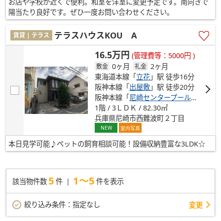
お店や学校が近くで便利。和室を洋室に変更予定です。南向きで
陽当たり良好です。ぜひ一度お問い合わせください。
テラスハウスKOU A
賃貸 | テラス
16.5万円
(管理費等：5000円 )
0ヶ月
2ヶ月
敷金
礼金
東海道本線「
立花
」駅 徒歩16分
阪神本線「
出屋敷
」駅 徒歩20分
阪神本線「
尼崎センタープール前
」駅 徒
1階 / 3ＬＤＫ / 82.30㎡
兵庫県尼崎市西難波町２丁目
NEW
室内写真
本日見学可能♪ペットの飼育相談可能！設備収納豊富な3LDK☆
5
1～5
該当物件数
件
件を表示
絞り込み条件：
指定なし
変更