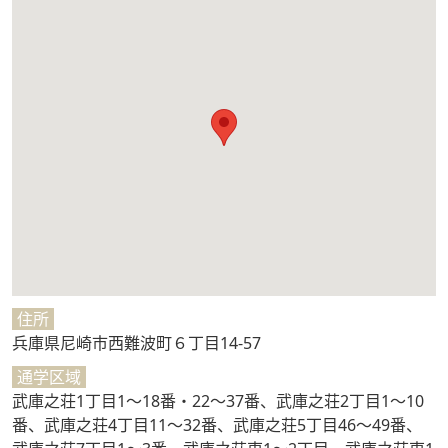
住所
兵庫県尼崎市西難波町６丁目14-57
通学区域
武庫之荘1丁目1～18番・22～37番、武庫之荘2丁目1～10
番、武庫之荘4丁目11～32番、武庫之荘5丁目46～49番、