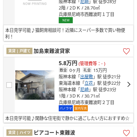
阪神本線「
尼崎
」駅 徒歩28分
2階 / 2ＤＫ / 28.70㎡
兵庫県尼崎市西難波町１丁目
NEW
本日見学可能♪猫飼育相談可！近隣にスーパー多数で買い物便
利！
加島東難波貸家
賃貸 | 戸建て
5.8万円
(管理費等：- )
0ヶ月
15万円
敷金
礼金
阪神本線「
出屋敷
」駅 徒歩21分
東海道本線「
立花
」駅 徒歩22分
阪神本線「
尼崎
」駅 徒歩23分
1階 / 3ＤＫ / 30.71㎡
兵庫県尼崎市東難波町２丁目
パノラマ
室内写真
本日見学可能♪閑静な住宅街で静かに過ごしたい方におすすめ☆
ピアコート東難波
賃貸 | ハイツ