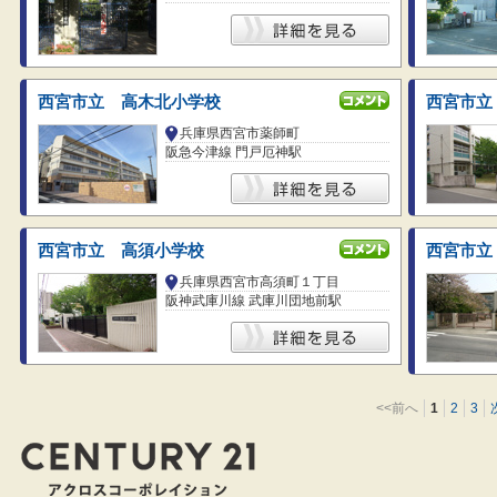
西宮市立 高木北小学校
西宮市立
兵庫県西宮市薬師町
阪急今津線 門戸厄神駅
西宮市立 高須小学校
西宮市立
兵庫県西宮市高須町１丁目
阪神武庫川線 武庫川団地前駅
<<前へ
1
2
3