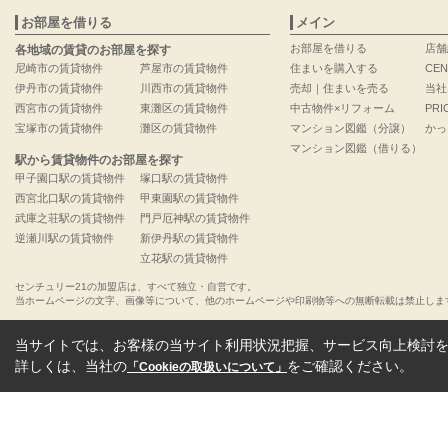
お部屋を借りる
メイン
お部屋を借りる
店舗
各地域の賃貸のお部屋を探す
尼崎市の賃貸物件
芦屋市の賃貸物件
住まいを購入する
CEN
伊丹市の賃貸物件
川西市の賃貸物件
売却｜住まいを売る
当社
西宮市の賃貸物件
東灘区の賃貸物件
中古物件×リフォーム
PRI
宝塚市の賃貸物件
灘区の賃貸物件
マンション図鑑（分譲）
かっ
マンション図鑑（借りる）
駅から賃貸物件のお部屋を探す
甲子園口駅の賃貸物件
塚口駅の賃貸物件
西宮北口駅の賃貸物件
甲東園駅の賃貸物件
武庫之荘駅の賃貸物件
門戸厄神駅の賃貸物件
逆瀬川駅の賃貸物件
新伊丹駅の賃貸物件
立花駅の賃貸物件
センチュリー21の加盟店は、すべて独立・自営です。
当ホームページの文字、画像等について、他のホームページや印刷物等への無断転載は禁止しま
当サイトでは、お客様の当サイト利用状況把握、サービス向上検討を目
詳しくは、当社の
をご確認ください。
「Cookieの取扱いについて」