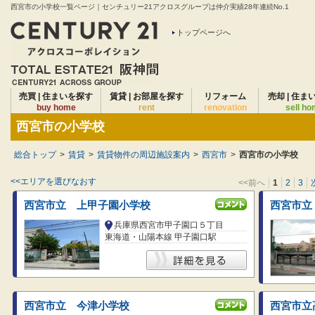
西宮市の小学校一覧ページ｜センチュリー21アクロスグループは仲介実績28年連続No.1
トップページへ
売買 | 住まいを探す
賃貸 | お部屋を探す
リフォーム
売却 | 住ま
buy home
rent
renovation
sell h
西宮市の小学校
総合トップ
>
賃貸
>
賃貸物件の周辺施設案内
>
西宮市
>
西宮市の小学校
<<エリアを選びなおす
<<前へ
1
2
3
西宮市立 上甲子園小学校
西宮市立
兵庫県西宮市甲子園口５丁目
東海道・山陽本線 甲子園口駅
西宮市立 今津小学校
西宮市立