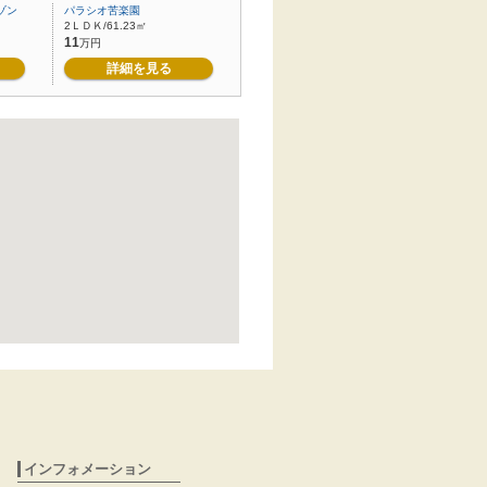
ゾン
パラシオ苦楽園
2ＬＤＫ/61.23㎡
11
万円
詳細を見る
インフォメーション