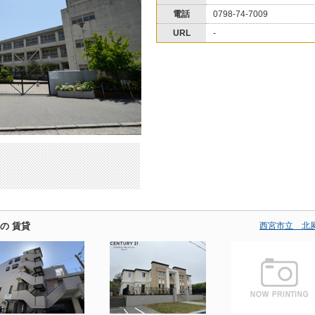
電話
0798-74-7009
URL
-
の 賃貸
西宮市立 北夙