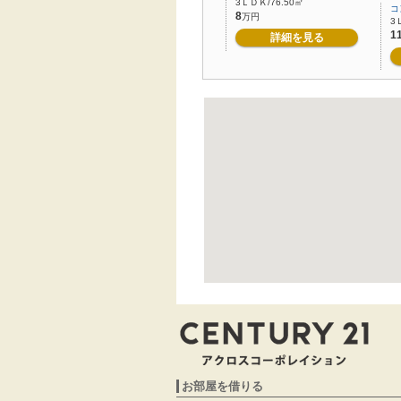
3ＬＤＫ/76.50㎡
コ
8
万円
3
1
詳細を見る
お部屋を借りる