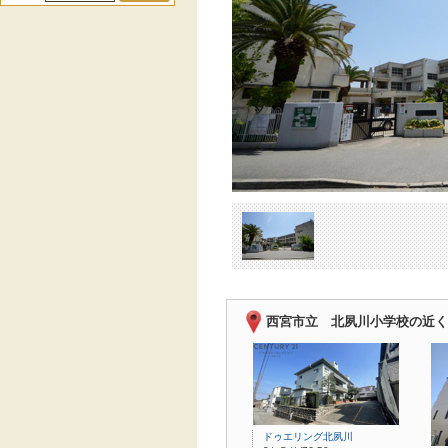
西宮市立 北夙川小学校の近く
ドゥエリング北夙川