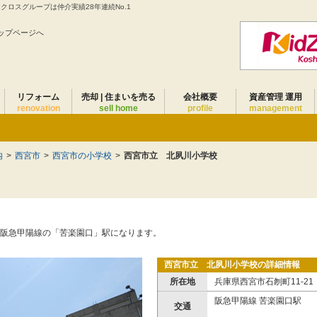
ロスグループは仲介実績28年連続No.1
ップページへ
リフォーム
売却 | 住まいを売る
会社概要
資産管理 運用
renovation
sell home
profile
management
内
>
西宮市
>
西宮市の小学校
>
西宮市立 北夙川小学校
は阪急甲陽線の「苦楽園口」駅になります。
西宮市立 北夙川小学校の詳細情報
所在地
兵庫県西宮市石刎町11-21
阪急甲陽線 苦楽園口駅
交通