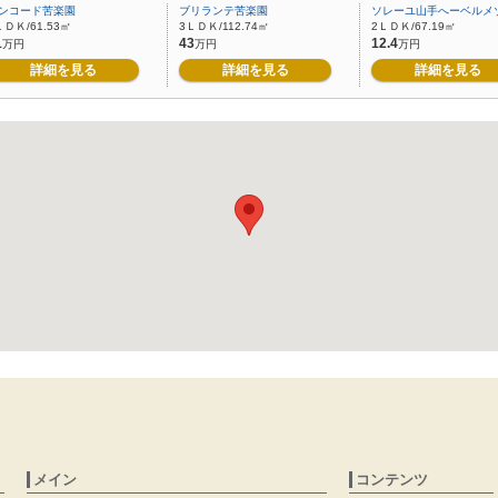
ンコード苦楽園
ブリランテ苦楽園
ソレーユ山手へーベルメ
ＬＤＫ/61.53㎡
3ＬＤＫ/112.74㎡
2ＬＤＫ/67.19㎡
1
43
12.4
万円
万円
万円
詳細を見る
詳細を見る
詳細を見る
メイン
コンテンツ