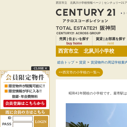
西宮市立 北夙川小学校情報ページ｜センチュリー21アク
ト
売買 | 住まいを探す
賃貸 | お部屋を探す
buy home
rent
西宮市立 北夙川小学校
総合トップ
>
賃貸
>
賃貸物件の周辺学校案
<<西宮市の小学校の一覧へ
昭和41年開校の小学校です。最寄駅
ID
PASS