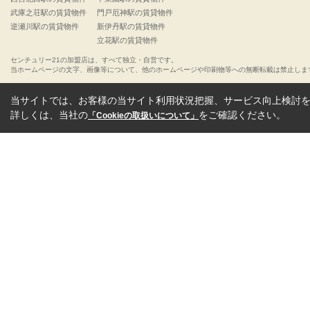
武庫之荘駅の賃貸物件
門戸厄神駅の賃貸物件
逆瀬川駅の賃貸物件
新伊丹駅の賃貸物件
立花駅の賃貸物件
センチュリー21の加盟店は、すべて独立・自営です。
当ホームページの文字、画像等について、他のホームページや印刷物等への無断転載は禁止しま
当サイトでは、お客様の当サイト利用状況把握、サービス向上検討を目
詳しくは、当社の
をご確認ください。
「Cookieの取扱いについて」