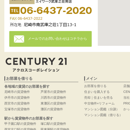
メールでのお問い合わせはコチラから
お部屋を借りる
メイン
お部屋を借りる
店舗
各地域の賃貸のお部屋を探す
尼崎市の賃貸物件
芦屋市の賃貸物件
住まいを購入する
CEN
伊丹市の賃貸物件
川西市の賃貸物件
売却｜住まいを売る
当社
西宮市の賃貸物件
東灘区の賃貸物件
中古物件×リフォーム
PRI
宝塚市の賃貸物件
灘区の賃貸物件
マンション図鑑（分譲）
かっ
マンション図鑑（借りる）
駅から賃貸物件のお部屋を探す
甲子園口駅の賃貸物件
塚口駅の賃貸物件
西宮北口駅の賃貸物件
甲東園駅の賃貸物件