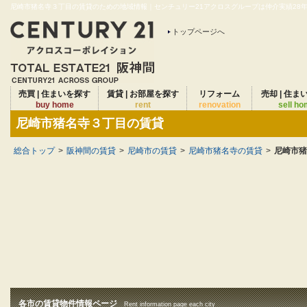
尼崎市猪名寺３丁目の賃貸のための地域情報｜センチュリー21アクロスグループは仲介実績28年連
トップページへ
売買 | 住まいを探す
賃貸 | お部屋を探す
リフォーム
売却 | 住ま
buy home
rent
renovation
sell h
尼崎市猪名寺３丁目の賃貸
総合トップ
>
阪神間の賃貸
>
尼崎市の賃貸
>
尼崎市猪名寺の賃貸
>
尼崎市猪
各市の賃貸物件情報ページ
Rent information page each city