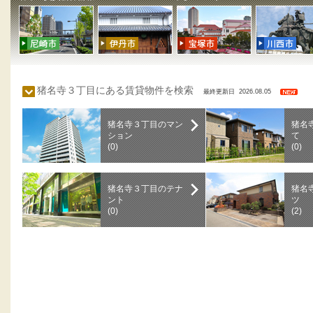
猪名寺３丁目にある賃貸物件を検索
最終更新日 2026.08.05
猪名寺３丁目のマン
猪名
ション
て
(0)
(0)
猪名寺３丁目のテナ
猪名
ント
ツ
(0)
(2)