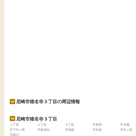
尼崎市猪名寺３丁目の周辺情報
尼崎市猪名寺３丁目
１丁目
２丁目
３丁目
字有明
字北畑
字下中ノ田
字真浄坊
字寺跡
字寺前
字中ノ田
字藻川