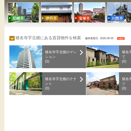
猪名寺字北畑にある賃貸物件を検索
最終更新日 2026.08.05
猪名寺字北畑のマン
猪名
ション
て
(0)
(0)
猪名寺字北畑のテナ
猪名
ント
ツ
(0)
(0)