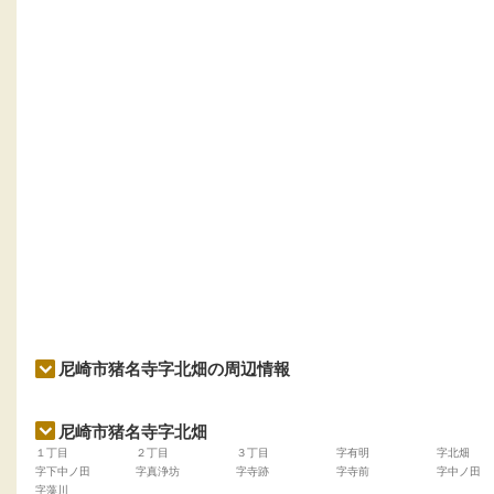
尼崎市猪名寺字北畑の周辺情報
尼崎市猪名寺字北畑
１丁目
２丁目
３丁目
字有明
字北畑
字下中ノ田
字真浄坊
字寺跡
字寺前
字中ノ田
字藻川