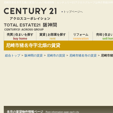
尼崎市猪名寺字北畑の賃貸のための地域情報｜センチュリー21アクロスグループは仲介実績28年連
トップページへ
売買 | 住まいを探す
賃貸 | お部屋を探す
リフォーム
売却 | 住ま
buy home
rent
renovation
sell h
尼崎市猪名寺字北畑の賃貸
総合トップ
>
阪神間の賃貸
>
尼崎市の賃貸
>
尼崎市猪名寺の賃貸
>
尼崎市猪
各市の賃貸物件情報ページ
Rent information page each city