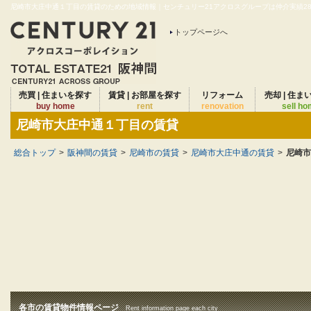
尼崎市大庄中通１丁目の賃貸のための地域情報｜センチュリー21アクロスグループは仲介実績28年
トップページへ
売買 | 住まいを探す
賃貸 | お部屋を探す
リフォーム
売却 | 住ま
buy home
rent
renovation
sell h
尼崎市大庄中通１丁目の賃貸
総合トップ
>
阪神間の賃貸
>
尼崎市の賃貸
>
尼崎市大庄中通の賃貸
>
尼崎市
各市の賃貸物件情報ページ
Rent information page each city