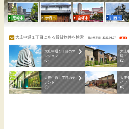
大庄中通１丁目にある賃貸物件を検索
最終更新日 2026.08.07
大庄中通１丁目のマ
大庄
ンション
建て
(0)
(1)
大庄中通１丁目のテ
大庄
ナント
イツ
(0)
(0)