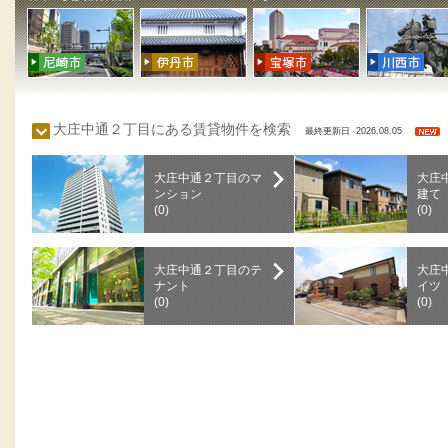
大庄中通２丁目にある賃貸物件を検索
最終更新日 2026.08.05
大庄中通２丁目のマ
大庄
ンション
建て
(0)
(0)
大庄中通２丁目のテ
大庄
ナント
イツ
(0)
(0)