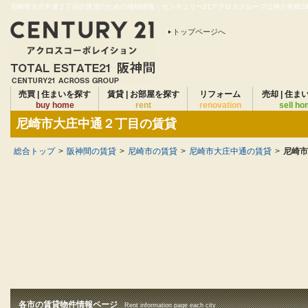
尼崎市大庄中通２丁目の賃貸のための地域情報｜センチュリー21アクロスグループは仲介実績28年
トップページへ
売買 | 住まいを探す
賃貸 | お部屋を探す
リフォーム
売却 | 住ま
buy home
rent
renovation
sell h
尼崎市大庄中通２丁目の賃貸
総合トップ
>
阪神間の賃貸
>
尼崎市の賃貸
>
尼崎市大庄中通の賃貸
>
尼崎市
各市の賃貸物件情報ページ
Rent information page each city