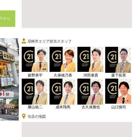
ラから
尼崎市エリア担当スタッフ
姫野恭平
久保穂乃香
河田泰貴
森下拓実
勝山祐二
成本翔馬
古久保雅也
山口慎司
当店の地図