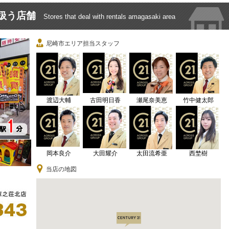
扱う店舗
Stores that deal with rentals amagasaki area
尼崎市エリア担当スタッフ
渡辺大輔
古田明日香
瀬尾奈美恵
竹中健太郎
岡本良介
大田耀介
太田流希亜
西埜樹
当店の地図