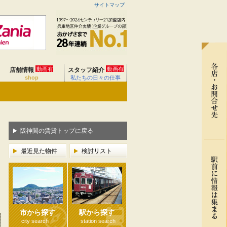
サイトマップ
動画有
動画有
店舗情報
スタッフ紹介
shop
私たちの日々の仕事
阪神間の賃貸トップに戻る
最近見た物件
検討リスト
市から探す
駅から探す
city search
station search