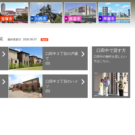
検索
最終更新日 2026.08.07
口田中で貸す方
口田中２丁目の戸建
口田中の物件を貸したい
て
方はこちら。
(0)
口田中２丁目のハイ
ツ
(0)