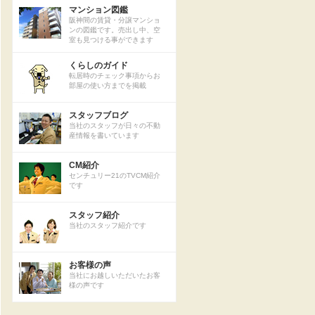
マンション図鑑
阪神間の賃貸・分譲マンショ
ンの図鑑です。売出し中、空
室も見つける事ができます
くらしのガイド
転居時のチェック事項からお
部屋の使い方までを掲載
スタッフブログ
当社のスタッフが日々の不動
産情報を書いています
CM紹介
センチュリー21のTVCM紹介
です
スタッフ紹介
当社のスタッフ紹介です
お客様の声
当社にお越しいただいたお客
様の声です