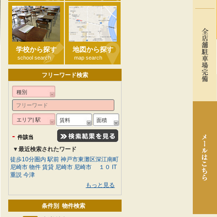
学校から探す
地図から探す
school search
map search
フリーワード検索
種別
エリア| 駅
賃料
面積
-
件該当
▼最近検索されたワード
徒歩10分圏内
駅前
神戸市東灘区深江南町
尼崎市 物件 賃貸
尼崎市
尼崎市
１０
IT
重説
今津
もっと見る
条件別 物件検索