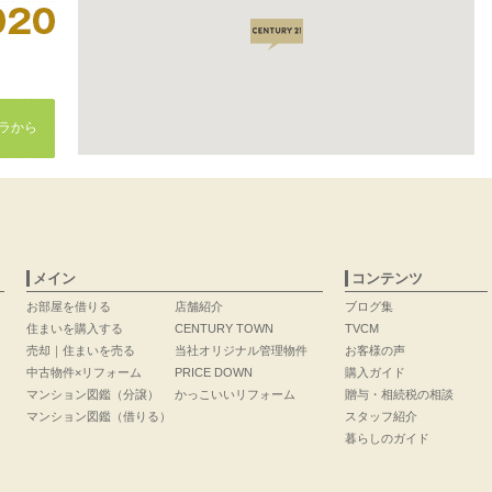
ラから
メイン
コンテンツ
お部屋を借りる
店舗紹介
ブログ集
住まいを購入する
CENTURY TOWN
TVCM
売却｜住まいを売る
当社オリジナル管理物件
お客様の声
中古物件×リフォーム
PRICE DOWN
購入ガイド
マンション図鑑（分譲）
かっこいいリフォーム
贈与・相続税の相談
マンション図鑑（借りる）
スタッフ紹介
暮らしのガイド