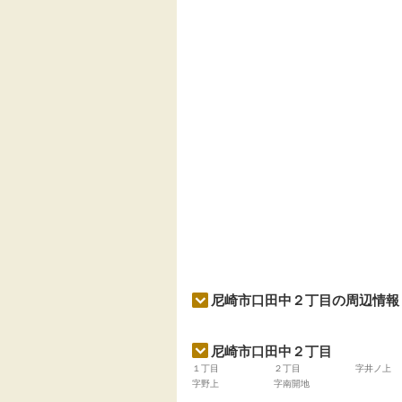
尼崎市口田中２丁目の周辺情報
尼崎市口田中２丁目
１丁目
２丁目
字井ノ上
字野上
字南開地