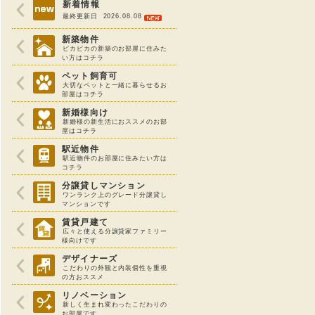
新着情報
最終更新日 2026.08.08
新築物件
ピカピカの新築のお部屋に住みた
い方はコチラ
ペット飼育可
大切なペットと一緒に暮らせるお
部屋はコチラ
新婚様向け
新婚様の新生活におススメのお部
屋はコチラ
駅近物件
駅近物件のお部屋に住みたい方は
コチラ
分譲貸しマンション
ワンランク上のグレード分譲貸し
マンションです
賃貸戸建て
広々と使える分譲貸家ファミリー
様向けです
デザイナーズ
こだわりの外観と内装個性を重視
の方おススメ
リノベーション
新しく生まれ変わったこだわりの
お部屋です