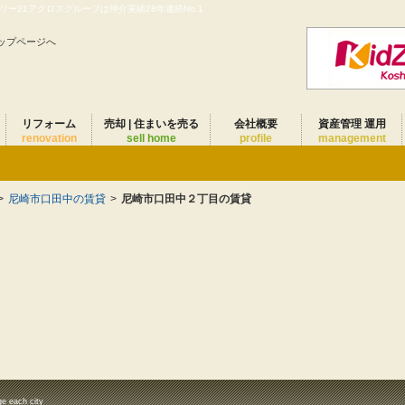
ー21アクロスグループは仲介実績28年連続No.1
ップページへ
リフォーム
売却 | 住まいを売る
会社概要
資産管理 運用
renovation
sell home
profile
management
>
尼崎市口田中の賃貸
>
尼崎市口田中２丁目の賃貸
ge each city