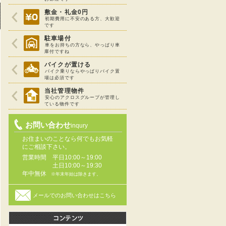
敷金・礼金0円
初期費用に不安のある方、大歓迎
です
駐車場付
車をお持ちの方なら、やっぱり車
庫付ですね
バイクが置ける
バイク乗りならやっぱりバイク置
場は必須です
当社管理物件
安心のアクロスグループが管理し
ている物件です
お問い合わせ
inqury
お住まいのことなら何でもお気軽
にご相談下さい。
営業時間
平日10:00～19:00
土日10:00～19:30
年中無休
※年末年始は除きます。
メールでのお問い合わせはこちら