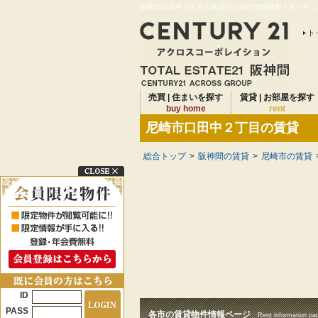
尼崎市口田中２丁目の賃貸のための地域情報｜センチュリ
ト
売買 | 住まいを探す
賃貸 | お部屋を探す
buy home
rent
尼崎市口田中２丁目の賃貸
総合トップ
>
阪神間の賃貸
>
尼崎市の賃貸
ID
PASS
各市の賃貸物件情報ページ
Rent information pa