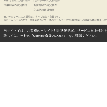
武庫之荘駅の賃貸物件
門戸厄神駅の賃貸物件
逆瀬川駅の賃貸物件
新伊丹駅の賃貸物件
立花駅の賃貸物件
センチュリー21の加盟店は、すべて独立・自営です。
当ホームページの文字、画像等について、他のホームページや印刷物等への無断転載は禁止しま
当サイトでは、お客様の当サイト利用状況把握、サービス向上検討を目
詳しくは、当社の
をご確認ください。
「Cookieの取扱いについて」