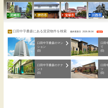
口田中字桑森にある賃貸物件を検索
最終更新日 2026.08.04
口田中字桑森のマン
口田
ション
て
(0)
(0)
口田中字桑森のテナ
口田
ント
ツ
(0)
(0)