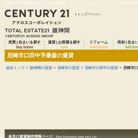
尼崎市口田中字桑森の賃貸のための地域情報｜センチュリー21アクロスグループは仲介実績28年連
トップページへ
売買 | 住まいを探す
賃貸 | お部屋を探す
リフォーム
売却 | 住ま
buy home
rent
renovation
sell h
尼崎市口田中字桑森の賃貸
総合トップ
>
阪神間の賃貸
>
尼崎市の賃貸
>
尼崎市口田中の賃貸
>
尼崎市口
各市の賃貸物件情報ページ
Rent information page each city