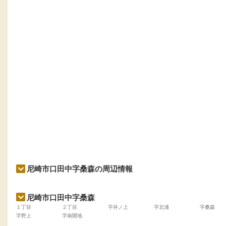
尼崎市口田中字桑森の周辺情報
尼崎市口田中字桑森
１丁目
２丁目
字井ノ上
字北浦
字桑森
字野上
字南開地