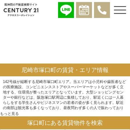
尼崎市塚口町の賃貸・エリア情報
142号線が縦断する尼崎市塚口町エリア。当エリアは小児科や歯医者など
の医療施設、コンビニエンスストアやスーパーマーケットなどが多く立
地する、住環境が整ったエリアとなっています。大型ショッピングセン
ターや銀行などは、阪急塚口駅周辺に集積しており、駅近くには一人暮
らしをする学生さんやビジネスマンの若者の姿が多く見られます。駅近
の南部は観光客も多くなっており、昼夜問わず多くの人で賑わっており
ます。さて、弊社では尼崎市塚口町エリアの賃貸物件を多数ご提供して
もっと見る
いますので、当エリアへのお引越しを検討している方は是非ご利用くだ
塚口町にある賃貸物件を検索
さい。シングル向けのアパート・マンション、ファミリー向けの戸建て
なども多数取り扱っております。※学校区は平成28年1月現在のものにな