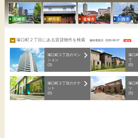
塚口町２丁目にある賃貸物件を検索
最終更新日 2026.08.07
塚口町２丁目のマン
塚口
ション
て
(3)
(0)
塚口町２丁目のテナ
塚口
ント
ツ
(0)
(5)