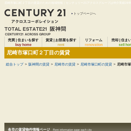
尼崎市塚口町２丁目の賃貸のための地域情報｜センチュリー21アクロスグループは仲介実績28年連
トップページへ
売買 | 住まいを探す
賃貸 | お部屋を探す
リフォーム
売却 | 住ま
buy home
rent
renovation
sell h
尼崎市塚口町２丁目の賃貸
総合トップ
>
阪神間の賃貸
>
尼崎市の賃貸
>
尼崎市塚口町の賃貸
>
尼崎市塚
各市の賃貸物件情報ページ
Rent information page each city