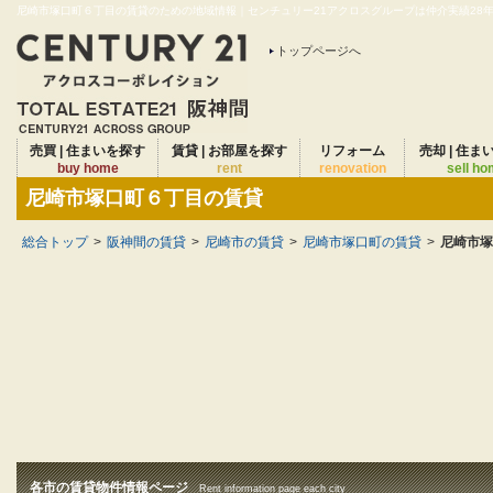
尼崎市塚口町６丁目の賃貸のための地域情報｜センチュリー21アクロスグループは仲介実績28年連
トップページへ
売買 | 住まいを探す
賃貸 | お部屋を探す
リフォーム
売却 | 住ま
buy home
rent
renovation
sell h
尼崎市塚口町６丁目の賃貸
総合トップ
>
阪神間の賃貸
>
尼崎市の賃貸
>
尼崎市塚口町の賃貸
>
尼崎市塚
各市の賃貸物件情報ページ
Rent information page each city