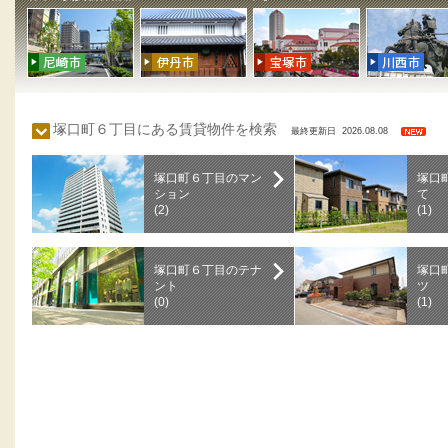
塚口町６丁目にある賃貸物件を検索
最終更新日 2026.08.08
塚口町６丁目のマン
塚口
ション
て
(2)
(1)
塚口町６丁目のテナ
塚口
ント
ツ
(0)
(1)