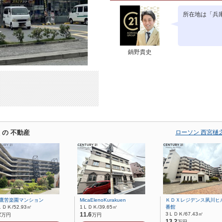
所在地は「兵
鍋野貴史
の 不動産
ローソン 西宮樋
鷹苦楽園マンション
MicaElenoKurakuen
ＫＤＸレジデンス夙川ヒ
ＬＤＫ/52.93㎡
1ＬＤＫ/39.65㎡
番館
2
11.6
3ＬＤＫ/67.43㎡
万円
万円
13.2
万円