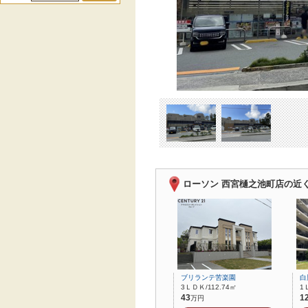
ローソン 西宮樋之池町店の近く
ブリランテ苦楽園
白
3ＬＤＫ/112.74㎡
1
43
1
万円