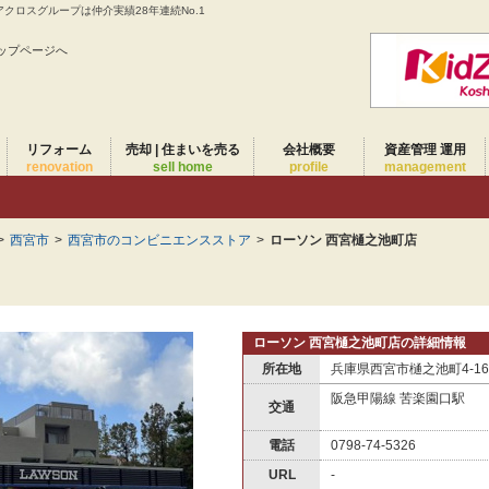
クロスグループは仲介実績28年連続No.1
ップページへ
リフォーム
売却 | 住まいを売る
会社概要
資産管理 運用
renovation
sell home
profile
management
>
西宮市
>
西宮市のコンビニエンスストア
>
ローソン 西宮樋之池町店
ローソン 西宮樋之池町店の詳細情報
所在地
兵庫県西宮市樋之池町4-16
阪急甲陽線 苦楽園口駅
交通
電話
0798-74-5326
URL
-