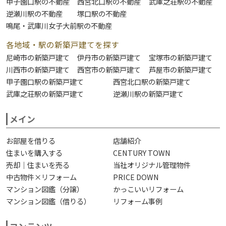
甲子園口駅の不動産
西宮北口駅の不動産
武庫之荘駅の不動産
逆瀬川駅の不動産
塚口駅の不動産
鳴尾・武庫川女子大前駅の不動産
各地域・駅の新築戸建てを探す
尼崎市の新築戸建て
伊丹市の新築戸建て
宝塚市の新築戸建て
川西市の新築戸建て
西宮市の新築戸建て
芦屋市の新築戸建て
甲子園口駅の新築戸建て
西宮北口駅の新築戸建て
武庫之荘駅の新築戸建て
逆瀬川駅の新築戸建て
メイン
お部屋を借りる
店舗紹介
住まいを購入する
CENTURY TOWN
売却｜住まいを売る
当社オリジナル管理物件
中古物件×リフォーム
PRICE DOWN
マンション図鑑（分譲）
かっこいいリフォーム
マンション図鑑（借りる）
リフォーム事例