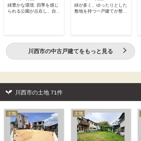
緑豊かな環境: 四季を感じ
緑が多く、ゆったりとした
られる公園が点在し、自然
敷地を持つ一戸建てが整然
が身近な環境です。 地域
と並ぶ美しい街並み。能勢
内に公園が多く、子供を安
電鉄「日生中央」駅周辺に
心して遊ばせられます。
はスーパー、銀行、病院、
全居室6帖以上と室内
商業施設が揃っており、徒
広々。木材よりも強度の高
歩圏内でも生活が可能。
い鉄骨を使用するため、地
川西市の中古戸建てをもっと見る
震の揺れに耐える耐震性に
優れています。
川西市の土地
71件
土地
土地