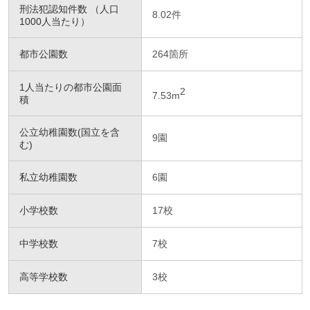
刑法犯認知件数 （人口
8.02件
1000人当たり）
都市公園数
264箇所
1人当たりの都市公園面
2
7.53m
積
公立幼稚園数(国立を含
9園
む)
私立幼稚園数
6園
小学校数
17校
中学校数
7校
高等学校数
3校