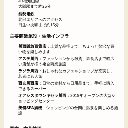
JR福知山線
大阪駅まで約25分
能勢電鉄
北部エリアへのアクセス
日生中央駅まで約15分
主要商業施設・生活インフラ
川西阪急百貨店
：上質な品揃えで、ちょっと贅沢な買
い物を楽しめます
アステ川西
：ファッションから雑貨、飲食店まで幅広
い店舗が揃う複合商業施設
ラソラ川西
：おしゃれなカフェやショップが充実し、
若者にも人気
西友川西店
：日常の食材から日用品まで、手軽に購入
できるスーパー
オアシスタウンキセラ川西
：2019年オープンの大型シ
ョッピングセンター
美健SPA湯櫻
：ショッピングの合間に温泉を楽しめる施
設