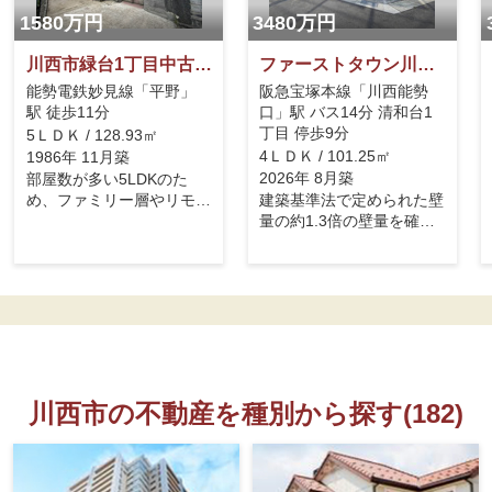
1580万円
3480万円
川西市緑台1丁目中古戸建
ファーストタウン川西市第6清和台東【新築戸建】
能勢電鉄妙見線「平野」
阪急宝塚本線「川西能勢
駅 徒歩11分
口」駅 バス14分 清和台1
丁目 停歩9分
5ＬＤＫ / 128.93㎡
4ＬＤＫ / 101.25㎡
1986年 11月築
2026年 8月築
部屋数が多い5LDKのた
め、ファミリー層やリモー
建築基準法で定められた壁
トワークの作業部屋、趣味
量の約1.3倍の壁量を確保
の部屋など多目的に使えま
し、地震に強い「がっし
す。令和8年7月に内装工
り」とした頑丈な構造。省
事一式を行っており、すぐ
エネルギー対策等級4をク
に綺麗な状態で入居できま
リアしており、高い断熱性
す。オール電化仕様のた
と防湿性で快適な室内環境
め、基本料金を一本化で
を維持。まもりすまい保険
き、ガスを使用しない安全
に加入し、構造耐力上主要
で経済的な暮らしが期待で
な部分や雨水の侵入を防ぐ
川西市の不動産を種別から探す(182)
きます。駐車スペースはカ
箇所に10年間の長期保証
ーポートが付いており、縦
が適用。全区画カースペー
列2台駐車可能です（車種
ス2台可能、宅配ボックス
による）
付き。