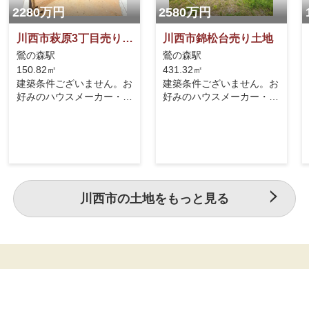
2280万円
2580万円
川西市萩原3丁目売り土地
川西市錦松台売り土地
鶯の森駅
鶯の森駅
150.82㎡
431.32㎡
建築条件ございません。お
建築条件ございません。お
好みのハウスメーカー・工
好みのハウスメーカー・工
務店にて建築可能です。第
務店にて建築可能です。能
一種低層住居専用地域に指
勢電鉄妙見線「鶯の森」駅
定された緑豊かな閑静な住
まで徒歩17分です。閑静
宅街。最寄り駅の能勢電鉄
な住宅街です。サンディ
妙見線「滝山駅」または
川西西多田店まで徒歩10
「鶯の森駅」まで徒歩7分
分でお買い物に便利です。
程度 。阪急「川西能勢
川西市の土地をもっと見る
口」駅へ出れば、大阪梅田
方面への通勤・通学もスム
ーズです 。