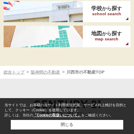
学校
探
から
す
school search
地図
探
から
す
map search
>
>
総合トップ
阪神間の不動産
川西市の不動産TOP
当サイトでは、お客様の当サイト利用状況把握、サービス向上検討を目的と
して、クッキー（Cookie）を使用しています。
詳しくは、当社の
「Cookieの取扱いについて」
をご確認ください。
閉じる
営業時間：
平日：10:00～19:00、土日：10:00～19:30