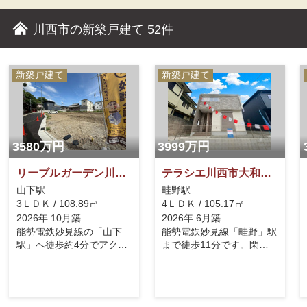
ング。
川西市の新築戸建て
52件
新築戸建て
新築戸建て
3580万円
3999万円
リーブルガーデン川西市見野5期 全5区画
テラシエ川西市大和西1期
山下駅
畦野駅
3ＬＤＫ / 108.89㎡
4ＬＤＫ / 105.17㎡
2026年 10月築
2026年 6月築
能勢電鉄妙見線の「山下
能勢電鉄妙見線「畦野」駅
駅」へ徒歩約4分でアクセ
まで徒歩11分です。閑静
スでき、通勤・通学に便利
な住宅地です。大型公園徒
です。耐震等級3の建設住
歩2分。駐車2台可能で
宅性能評価書を取得（建築
す。LDKは22.0帖とゆった
基準法で定められた建物に
り過ごせます。対面式のシ