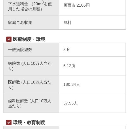
3
下水道料金 （20m
を使
川西市 2106円
用した場合の月額）
家庭ごみ収集
無料
医療制度・環境
一般病院総数
8 所
病院数 (人口10万人当た
5.12所
り)
医師数 (人口10
人当た
万
180.34人
り)
歯科医師数 (人口10
人
万
57.55人
当たり)
環境・教育制度