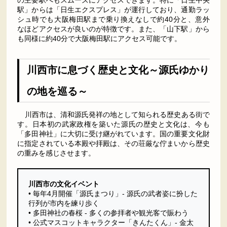
駅」からは「日生エクスプレス」が運行しており、通勤ラッ
シュ時でも大阪梅田駅まで乗り換えなしで約40分と、意外
なほどアクセスが良いのが特徴です。また、「山下駅」から
も同様に約40分で大阪梅田駅にアクセス可能です。
川西市に息づく歴史と文化～源氏ゆかり
の地を巡る～
川西市は、清和源氏発祥の地として知られる歴史ある街で
す。日本初の武家政権を築いた源氏の歴史と文化は、今も
「多田神社」に大切に受け継がれています。国の重要文化財
に指定されている本殿や拝殿は、その荘厳な佇まいから歴史
の重みを感じさせます。
川西市の文化イベント
• 毎年4月開催「源氏まつり」- 源氏の武者姿に扮した
行列が市内を練り歩く
• 多田神社の春桜 - 多くの参拝者や観光客で賑わう
• 公式マスコットキャラクター「きんたくん」- 金太