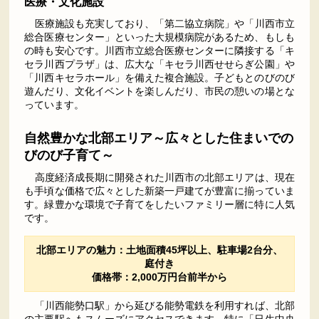
医療・文化施設
医療施設も充実しており、「第二協立病院」や「川西市立
総合医療センター」といった大規模病院があるため、もしも
の時も安心です。川西市立総合医療センターに隣接する「キ
セラ川西プラザ」は、広大な「キセラ川西せせらぎ公園」や
「川西キセラホール」を備えた複合施設。子どもとのびのび
遊んだり、文化イベントを楽しんだり、市民の憩いの場とな
っています。
自然豊かな北部エリア～広々とした住まいでの
びのび子育て～
高度経済成長期に開発された川西市の北部エリアは、現在
も手頃な価格で広々とした新築一戸建てが豊富に揃っていま
す。緑豊かな環境で子育てをしたいファミリー層に特に人気
です。
北部エリアの魅力：土地面積45坪以上、駐車場2台分、
庭付き
価格帯：2,000万円台前半から
「川西能勢口駅」から延びる能勢電鉄を利用すれば、北部
の主要駅へもスムーズにアクセスできます。特に「日生中央