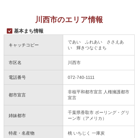
川西市のエリア情報
基本まち情報
であい ふれあい ささえあ
キャッチコピー
い 輝きつなぐまち
市区名
川西市
電話番号
072-740-1111
非核平和都市宣言 人権擁護都市
都市宣言
宣言
千葉県香取市 ボーリング・グリ
姉妹都市
ーン市（アメリカ）
特産・名産物
桃 いちじく 一庫炭