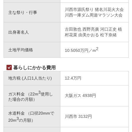
川西市源氏祭り 猪名川花火大会
主な祭り・行事
川西一庫ダム周遊マラソン大会
古田敦也 西野亮廣 河口正史 植
出身著名人
村花菜 由美かおる 松下奈緒
2
土地平均価格
10.5050万円／m
暮らしにかかる費用
地方税 (人口1人当たり)
12.4万円
3
ガス料金 （22m
使用し
大阪ガス 4938円
た場合の月額）
水道料金 （口径20mmで
川西市 3132円
3
20m
の月額）