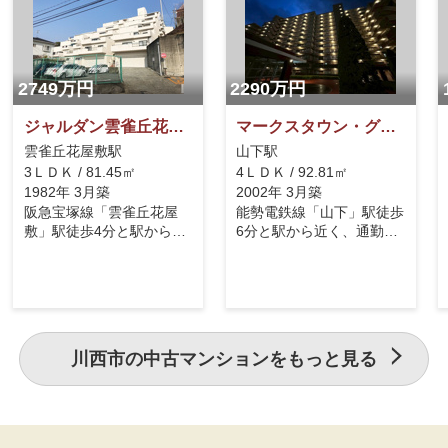
2749万円
2290万円
ジャルダン雲雀丘花屋敷
マークスタウン・グランフィーネ川西
雲雀丘花屋敷駅
山下駅
3ＬＤＫ / 81.45㎡
4ＬＤＫ / 92.81㎡
1982年 3月築
2002年 3月築
阪急宝塚線「雲雀丘花屋
能勢電鉄線「山下」駅徒歩
敷」駅徒歩4分と駅から近
6分と駅から近く、通勤や
く、通勤や通学に便利で
通学に便利です。ペット2
す。令和7年4月に内装リ
匹まで飼育可能です。浴
フォーム済みです。【リフ
室・レンジフード・給湯
ォーム内容】システムキッ
器・ウォシュレットのリフ
チン・バスルーム・温水
ォーム履歴ございます。居
器・トイレ・シャワー付洗
室部分をペアガラス交換し
川西市の中古マンションをもっと見る
面化粧台・建具新品、玄関
ております。3方角住戸の
収納・キッチン収納新設、
ため、陽当たり・通風良好
フローリング・クッション
です。
フロア・フロアタイル・ク
ロス張替、ハウスクリーニ