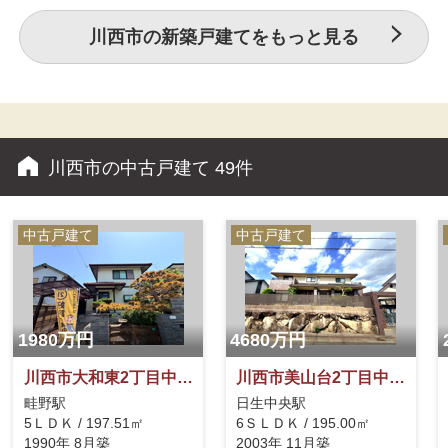
必要な耐震性能の1.5倍以
ステムキッチンで家事も捗
上の耐震性能があります）
ります。各部屋に収納ござ
川西市の新築戸建てをもっと見る
長期優良住宅の認定を受け
います。大容量収納可能な
るための8基準に加え、 耐
ウォークインクローゼット
風等級、ホルムアルデヒド
付きです。コープうねのま
対策を加えた自社基準を設
で徒歩10分でお買い物に
け、すべての認定基準をク
便利です。
リア。
川西市の中古戸建て
49件
中古戸建て
中古戸建て
1980万円
4680万円
川西市大和東2丁目中古戸建
川西市美山台2丁目中古戸建
畦野駅
日生中央駅
5ＬＤＫ / 197.51㎡
6ＳＬＤＫ / 195.00㎡
1990年 8月築
2003年 11月築