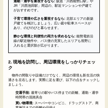
通勤・通学を重視するなら:
阪急「川西能勢口駅」や
JR「川西池田駅」周辺の、駅近マンションや戸建て
がおすすめです。
子育て環境や広さを重視するなら:
北部エリアの新築
戸建てを検討しましょう。広い庭や駐車スペースが
あり、のびのびと暮らせます。
静かな環境と利便性の両方を求めるなら:
能勢電鉄沿
線の駅近物件や、バス便の充実したエリアも視野に
入れると選択肢が広がります。
2. 現地を訪問し、周辺環境をしっかりチェッ
ク
物件の間取りや設備だけでなく、周辺の環境も新生活の快
適さを左右します。実際に足を運び、以下の点をチェックし
ましょう。
交通手段:
最寄りの駅やバス停までの距離、通勤・通学
時間帯の混雑具合
買い物環境:
スーパーやコンビニ、ドラッグストア、商
業施設までの距離や品揃え