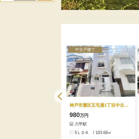
新築戸建て
中古戸建て
神戸市灘区記田町1丁目新築一戸建て
神戸市灘区五毛通1丁目中古戸建
5680
980
万円
万円
石屋川駅
六甲駅
3ＬＤＫ / 101.80㎡
5ＬＤＫ / 103.68㎡