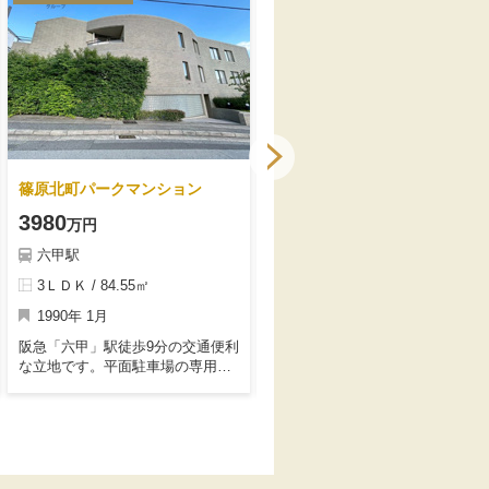
篠原北町パークマンション
鶴甲コーポ2号館
3980
270
万円
万円
六甲駅
六甲駅
3ＬＤＫ / 84.55㎡
3Ｋ / 55.52㎡
1990年 1月
1968年 10月
阪急「六甲」駅徒歩9分の交通便利
最上階南向きバルコニー付きで陽
な立地です。平面駐車場の専用使
当たり眺望良好です♪2023年9月窓
用権付きでカーライフも満喫でき
枠サッシ・ペアガラスへ交換履歴
ます♪南東、北東の角住戸で陽当た
あり。バス便多くあり、バス移動
り通風良好です。2016年8月浴
が大変便利です。
室、洗面台、キッチン入替実施歴
ございます。