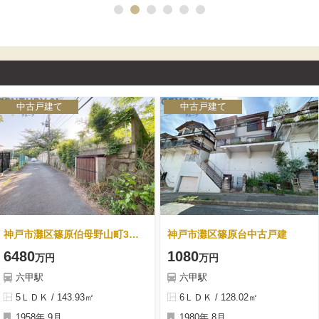
も充実。駐車2台可能（要サイズ確
て８項目最高等級を取得◇1種低層
認）。
地域に指定され多閑静な住宅街に
立地しております。スーパーやコ
ンビニまで徒歩10分圏内のお買い
物至便な住環境です。全居室お手
入れのしやすい洋室で、2台分の駐
車スペースを確保。
中古戸建て
中古戸建て
神戸市灘区篠原伯母野山町3丁目中古戸建
神戸市灘区篠原台中古戸建
6480
1080
万円
万円
六甲駅
六甲駅
5ＬＤＫ / 143.93㎡
6ＬＤＫ / 128.02㎡
1958年 9月
1980年 8月