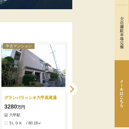
中古マンション
新築戸建て
グランパラッシオ六甲高尾通
神戸市灘区記田町1丁目新築一戸建て
3280
5680
万円
万円
六甲駅
石屋川駅
3ＬＤＫ / 80.18㎡
3ＬＤＫ / 101.80㎡