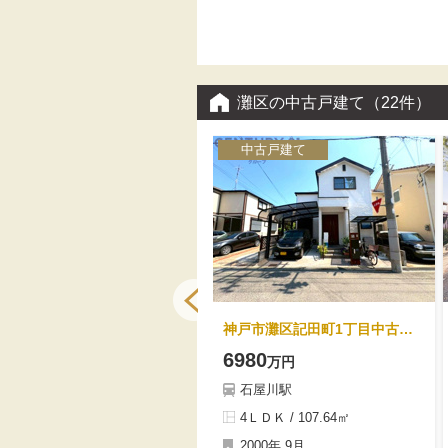
の角地の邸宅となっております。
も充実。駐車2台可能（要サイズ確
お勧めの眺望と書斎スペースやウ
認）。
ォークインクローゼット等こだわ
りのプランニングとなりました。
灘区の中古戸建て
（22件）
中古戸建て
中古戸建て
神戸市灘区城の下通3丁目中古戸建
神戸市灘区記田町1丁目中古戸建
1850
6980
万円
万円
王子公園駅
石屋川駅
2ＬＤＫ / 83.38㎡
4ＬＤＫ / 107.64㎡
1972年 10月
2000年 9月