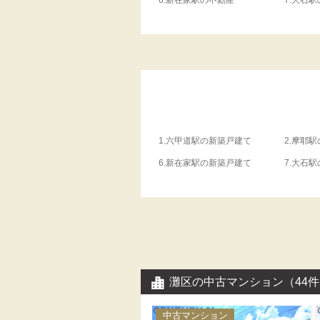
6.
新在家駅の不動産
7.
大石駅
1.
六甲道駅の新築戸建て
2.
摩耶駅
6.
新在家駅の新築戸建て
7.
大石駅
灘区の中古マンション
（44
中古マンション
中古マンション