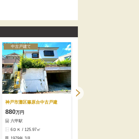
の暮らしを提案。日々の暮らしを
なっています。阪急「王子公園」
もっと便利に快適にしてくれる最
駅徒歩8分・JR「摩耶」駅徒歩10
新住宅設備の数々。床暖房、エコ
分の２WAYアクセス可能な便利な
ジョーズ、ミストカワック付き。
立地。
２階トイレ手洗いカウンター付
き。食洗機付システムキッチン、
浄水機能付水栓、ガラストップコ
ンロ。リモコンキー採用で２階リ
ビングから玄関扉のかぎを施解錠
中古戸建て
中古戸建て
できます。
神戸市灘区篠原台中古戸建
神戸市灘区桜ケ丘町中古戸建
880
4850
万円
万円
六甲駅
御影駅
6ＤＫ / 125.97㎡
4ＬＤＫ / 94.38㎡
1979年 3月
2018年 3月