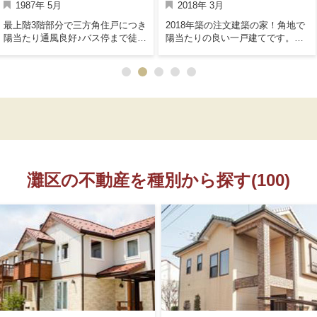
1987年 5月
2018年 3月
最上階3階部分で三方角住戸につき
2018年築の注文建築の家！角地で
陽当たり通風良好♪バス停まで徒歩
陽当たりの良い一戸建てです。並
5分と近く、バス移動が大変便利で
列駐車2台可能でカーポート付きで
す。
す。ウォークスルークローゼット
完備！
灘区の不動産を種別から探す(100)