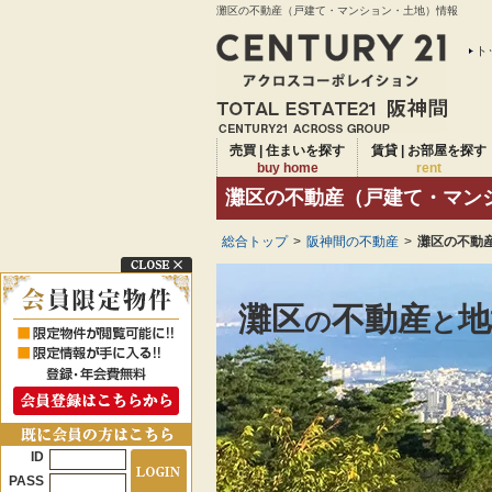
灘区の不動産（戸建て・マンション・土地）情報
ト
売買 | 住まいを探す
賃貸 | お部屋を探す
buy home
rent
灘区の不動産（戸建て・マン
総合トップ
>
阪神間の不動産
>
灘区の不動産
灘区
不動産
地
の
と
ID
PASS