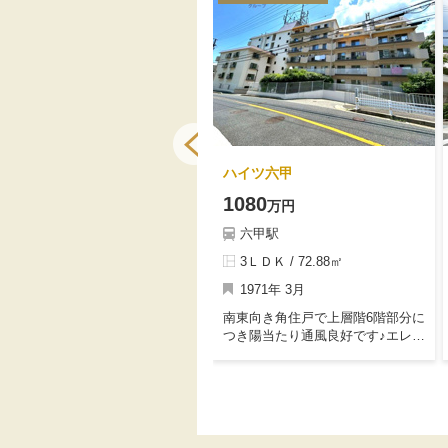
シエリア王子公園
ハイツ六甲
5880
1080
万円
万円
摩耶駅
六甲駅
2ＳＬＤＫ / 72.22㎡
3ＬＤＫ / 72.88㎡
2023年 12月
1971年 3月
2023年築の築浅マンションになり
南東向き角住戸で上層階6階部分に
ます。JR「摩耶」駅徒歩8分、阪
つき陽当たり通風良好です♪エレベ
急「王子公園」駅徒歩10分、阪神
ーター付きマンションになりま
「西灘」駅徒歩13分の3WAYアク
す。室内リフォーム済みですぐに
セス可能な便利な立地！高層階14
でもお住まいいただけます♪
階部分につき陽当たり眺望良好♪商
店街に面しており、アーケードを
通れるので雨天時には雨にぬれず