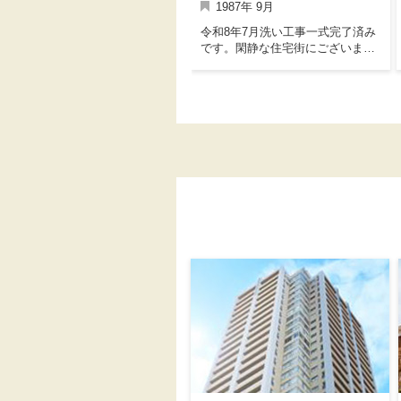
2026年 6月
1987年 9月
阪神「石屋川」駅徒歩4分の好通便
令和8年7月洗い工事一式完了済み
利な立地♪耐震等級2、断熱等性能
です。閑静な住宅街にございま
等級4取得で安心の暮らしを提案。
す。部屋数多くございます。
日々の暮らしをもっと便利に快適
にしてくれる最新住宅設備の
数々。床暖房、エコジョーズ、ミ
ストカワック付き。２階トイレ手
洗いカウンター付き。食洗機付シ
ステムキッチン、浄水機能付水
栓、ガラストップコンロ。リモコ
ンキー採用で２階リビングから玄
関扉のかぎを施解錠できます。主
寝室にはウォークインクローゼッ
ト付き！