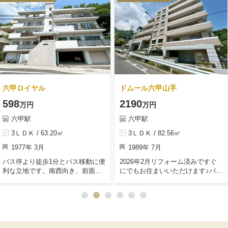
六甲ロイヤル
ドムール六甲山手
598
2190
万円
万円
六甲駅
六甲駅
3ＬＤＫ / 63.20㎡
3ＬＤＫ / 82.56㎡
1977年 3月
1989年 7月
バス停より徒歩1分とバス移動に便
2026年2月リフォーム済みですぐ
利な立地です。南西向き、前面に
にでもお住まいいただけます♪バス
建物ないため、眺望良好です。地
停まで徒歩1分でバス移動が大変便
下1階に専用のトランクルームござ
利です。南東向き角住戸で眺望良
います。令和2年3月にキッチン・
好♪LDKは約20帖とゆったり過ごせ
浴槽・洗面台交換のリフォーム履
ます。対面式キッチンで家事も捗
歴ございます。
ります。【リフォーム内容】シス
テムキッチン・浴室乾燥機付きシ