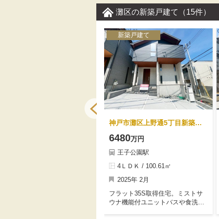
にお買い物ができます♪ペット飼育
灘区の新築戸建て
（15件）
可マンションです。
新築戸建て
新築戸建て
神戸市灘区六甲台町新築一戸建て
神戸市灘区上野通5丁目新築一戸建て
7480
6480
万円
万円
六甲駅
王子公園駅
3ＳＬＤＫ / 153.40㎡
4ＬＤＫ / 100.61㎡
2025年 8月
2025年 2月
六甲台町の高台に全3区画新築戸建
フラット35S取得住宅。ミストサ
て分譲開始です。現地は文教地区
ウナ機能付ユニットバスや食洗機
に指定されたエリアです。約46坪
付システムキッチンなど住宅設備