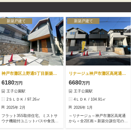
ステムバス・洗浄機能付きトイ
レ・洗面化粧台交換、フローリン
グ張替え、壁・天井クロス張替
え、各室照明器具付き等。
新築戸建て
新築戸建て
神戸市灘区上野通5丁目新築一戸建て
リナージュ神戸市灘区高尾通1丁目24-1期 全2棟
6180
6680
万円
万円
王子公園駅
王子公園駅
2ＳＬＤＫ / 97.26㎡
4ＬＤＫ / 104.91㎡
2025年 2月
2026年 1月
フラット35S取得住宅。ミストサ
～リナージュ～神戸市灘区高尾通
ウナ機能付ユニットバスや食洗機
から＜全2区画＞新築分譲住宅のご
付システムキッチンなど住宅設備
紹介です。◇住宅性能表示制度に