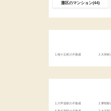
灘区のマンション(44)
1.
桜ケ丘町の不動産
2.
大和町
1.
六甲道駅の不動産
2.
摩耶駅