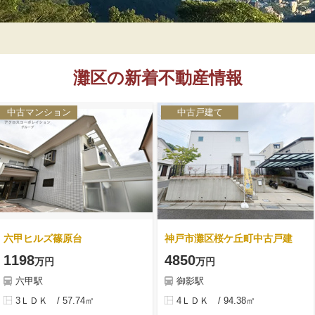
灘区の新着不動産情報
中古マンション
中古戸建て
六甲ヒルズ篠原台
神戸市灘区桜ケ丘町中古戸建
1198
4850
万円
万円
六甲駅
御影駅
3ＬＤＫ / 57.74㎡
4ＬＤＫ / 94.38㎡