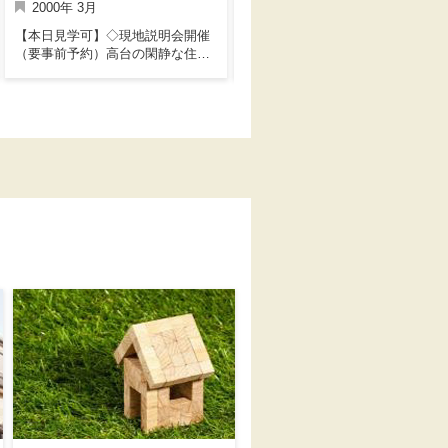
2000年 3月
2026年 6月
【本日見学可】◇現地説明会開催
阪神「石屋川」駅徒歩4分の好通便
（要事前予約）高台の閑静な住宅
利な立地♪耐震等級2、断熱等性能
街に立地。角住戸のため隣接する
等級4取得で安心の暮らしを提案。
住戸が少なく、生活音が気になり
日々の暮らしをもっと便利に快適
にくいので快適にお住まいいただ
にしてくれる最新住宅設備の
けます。全居室洋室、6帖以上のゆ
数々。床暖房、エコジョーズ、ミ
とりある３LDK。令和1年に水回り
ストカワック付き。２階トイレ手
設備一式等のリフォーム歴がござ
洗いカウンター付き。食洗機付シ
います。
ステムキッチン、浄水機能付水
栓、ガラストップコンロ。リモコ
ンキー採用で２階リビングから玄
関扉のかぎを施解錠できます。主
寝室にはウォークインクローゼッ
ト付き！