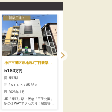
新築戸建て
新築戸建て
神戸市灘区岸地通3丁目新築一戸建て
神戸市灘区中原通2丁目新築一戸建て
5180
4980
万円
万円
摩耶駅
王子公園駅
2ＳＬＤＫ / 85.36㎡
2ＳＬＤＫ / 94.25㎡
2026年 1月
2025年 4月
JR「摩耶」駅・阪急「王子公園」
完成済みにつき随時見学可能で
駅の２WAYアクセス可！耐震等級
す。見学希望の際はお気軽にご連
2、断熱等性能等級4を取得で安心
絡ください。リビング階段設計と