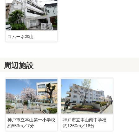
コムーネ本山
周辺施設
神戸市立本山第一小学校
神戸市立本山南中学校
約553m／7分
約1260m／16分