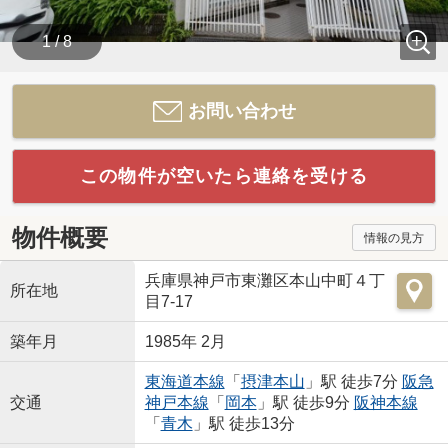
1 / 8
お問い合わせ
この物件が空いたら連絡を受ける
物件概要
情報の見方
兵庫県神戸市東灘区本山中町４丁
所在地
目7-17
築年月
1985年 2月
東海道本線
「
摂津本山
」駅 徒歩7分
阪急
交通
神戸本線
「
岡本
」駅 徒歩9分
阪神本線
「
青木
」駅 徒歩13分