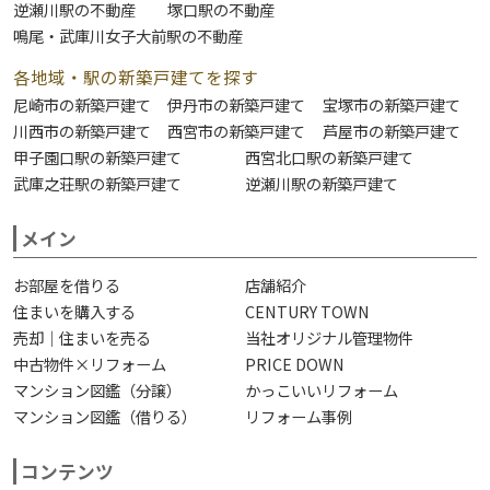
逆瀬川駅の不動産
塚口駅の不動産
鳴尾・武庫川女子大前駅の不動産
各地域・駅の新築戸建てを探す
尼崎市の新築戸建て
伊丹市の新築戸建て
宝塚市の新築戸建て
川西市の新築戸建て
西宮市の新築戸建て
芦屋市の新築戸建て
甲子園口駅の新築戸建て
西宮北口駅の新築戸建て
武庫之荘駅の新築戸建て
逆瀬川駅の新築戸建て
メイン
お部屋を借りる
店舗紹介
住まいを購入する
CENTURY TOWN
売却｜住まいを売る
当社オリジナル管理物件
中古物件×リフォーム
PRICE DOWN
マンション図鑑（分譲）
かっこいいリフォーム
マンション図鑑（借りる）
リフォーム事例
コンテンツ