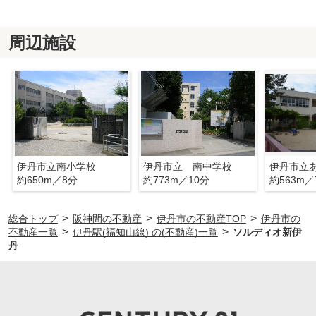
周辺施設
伊丹市立南小学校
伊丹市立 南中学校
伊丹市立
約650m／8分
約773m／10分
約563m／
>
>
>
総合トップ
阪神間の不動産
伊丹市の不動産TOP
伊丹市の
>
>
不動産一覧
伊丹駅(福知山線) の(不動産)一覧
ソルディオ新伊
丹