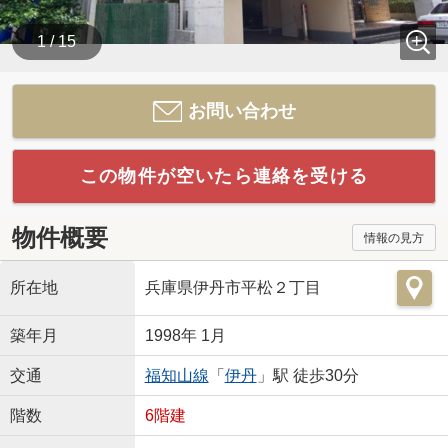
1 / 15
お問い合わせ
この物件が空いたら連絡を受ける
物件概要
情報の見方
所在地
兵庫県伊丹市平松２丁目
築年月
1998年 1月
交通
福知山線
「
伊丹
」駅 徒歩30分
階数
6階建