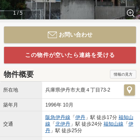
1 / 5
お問い合わせ
この物件が空いたら連絡を受ける
物件概要
情報の見方
所在地
兵庫県伊丹市大鹿４丁目73-2
築年月
1996年 10月
阪急伊丹線
「
伊丹
」駅 徒歩17分
福知山
交通
線
「
北伊丹
」駅 徒歩24分
福知山線
「
伊
丹
」駅 徒歩25分