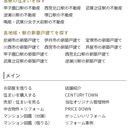
各駅の住まいを探す
甲子園口駅の不動産
西宮北口駅の不動産
武庫之荘駅の不動産
逆瀬川駅の不動産
塚口駅の不動産
鳴尾・武庫川女子大前駅の不動産
各地域・駅の新築戸建てを探す
尼崎市の新築戸建て
伊丹市の新築戸建て
宝塚市の新築戸建て
川西市の新築戸建て
西宮市の新築戸建て
芦屋市の新築戸建て
甲子園口駅の新築戸建て
西宮北口駅の新築戸建て
武庫之荘駅の新築戸建て
逆瀬川駅の新築戸建て
メイン
お部屋を借りる
店舗紹介
住まいを購入する
CENTURY TOWN
売却｜住まいを売る
当社オリジナル管理物件
中古物件×リフォーム
PRICE DOWN
マンション図鑑（分譲）
かっこいいリフォーム
マンション図鑑（借りる）
リフォーム事例