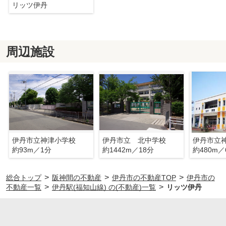
リッツ伊丹
周辺施設
伊丹市立神津小学校
伊丹市立 北中学校
伊丹市立
約93m／1分
約1442m／18分
約480m／
>
>
>
総合トップ
阪神間の不動産
伊丹市の不動産TOP
伊丹市の
>
>
不動産一覧
伊丹駅(福知山線) の(不動産)一覧
リッツ伊丹