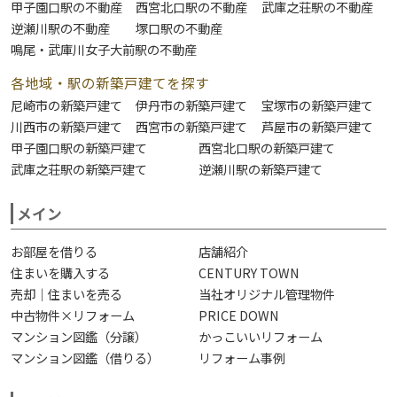
甲子園口駅の不動産
西宮北口駅の不動産
武庫之荘駅の不動産
逆瀬川駅の不動産
塚口駅の不動産
鳴尾・武庫川女子大前駅の不動産
各地域・駅の新築戸建てを探す
尼崎市の新築戸建て
伊丹市の新築戸建て
宝塚市の新築戸建て
川西市の新築戸建て
西宮市の新築戸建て
芦屋市の新築戸建て
甲子園口駅の新築戸建て
西宮北口駅の新築戸建て
武庫之荘駅の新築戸建て
逆瀬川駅の新築戸建て
メイン
お部屋を借りる
店舗紹介
住まいを購入する
CENTURY TOWN
売却｜住まいを売る
当社オリジナル管理物件
中古物件×リフォーム
PRICE DOWN
マンション図鑑（分譲）
かっこいいリフォーム
マンション図鑑（借りる）
リフォーム事例