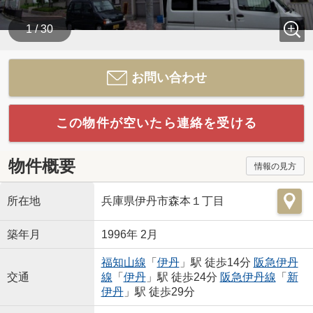
1 / 30
お問い合わせ
この物件が空いたら連絡を受ける
物件概要
情報の見方
所在地
兵庫県伊丹市森本１丁目
築年月
1996年 2月
福知山線
「
伊丹
」駅 徒歩14分
阪急伊丹
交通
線
「
伊丹
」駅 徒歩24分
阪急伊丹線
「
新
伊丹
」駅 徒歩29分