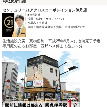
取扱店舗
センチュリー21アクロスコーポレイション伊丹店
■担当営業
浅田 修治(アサダシュウジ)
部署名：売買課
資格：損害保険募集人資格、宅地建物取引士
生活施設充実 買物便利 平成25年9月末に改装完了予定
専用庭のあるお部屋 西野バス停まで徒歩５分