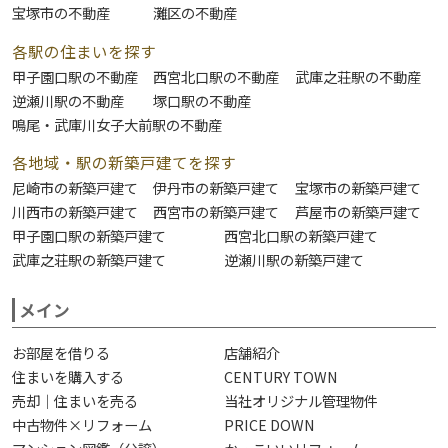
宝塚市の不動産
灘区の不動産
各駅の住まいを探す
甲子園口駅の不動産
西宮北口駅の不動産
武庫之荘駅の不動産
逆瀬川駅の不動産
塚口駅の不動産
鳴尾・武庫川女子大前駅の不動産
各地域・駅の新築戸建てを探す
尼崎市の新築戸建て
伊丹市の新築戸建て
宝塚市の新築戸建て
川西市の新築戸建て
西宮市の新築戸建て
芦屋市の新築戸建て
甲子園口駅の新築戸建て
西宮北口駅の新築戸建て
武庫之荘駅の新築戸建て
逆瀬川駅の新築戸建て
メイン
お部屋を借りる
店舗紹介
住まいを購入する
CENTURY TOWN
売却｜住まいを売る
当社オリジナル管理物件
中古物件×リフォーム
PRICE DOWN