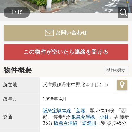
1 / 18
お問い合わせ
この物件が空いたら連絡を受ける
物件概要
情報の見方
所在地
兵庫県伊丹市中野北４丁目4-17
築年月
1996年 4月
阪急宝塚本線
「
宝塚
」駅 バス14分 「西
交通
野」 停歩5分
阪急今津線
「
小林
」駅 徒歩
35分
阪急今津線
「
逆瀬川
」駅 徒歩45分