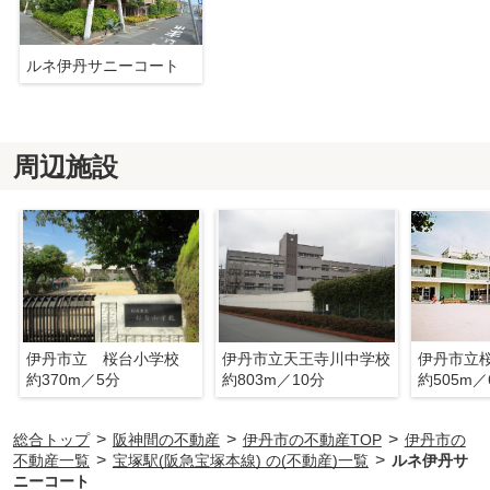
ルネ伊丹サニーコート
周辺施設
伊丹市立 桜台小学校
伊丹市立天王寺川中学校
伊丹市立
約370m／5分
約803m／10分
約505m／
>
>
>
総合トップ
阪神間の不動産
伊丹市の不動産TOP
伊丹市の
>
>
不動産一覧
宝塚駅(阪急宝塚本線) の(不動産)一覧
ルネ伊丹サ
ニーコート