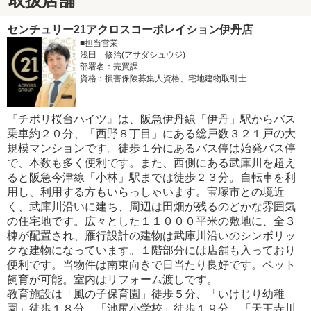
取扱店舗
センチュリー21アクロスコーポレイション伊丹店
■担当営業
浅田 修治(アサダシュウジ)
部署名：売買課
資格：損害保険募集人資格、宅地建物取引士
『チボリ桜台ハイツ』は、阪急伊丹線「伊丹」駅からバス
乗車約２０分、「西野８丁目」にある総戸数３２１戸の大
規模マンションです。徒歩１分にあるバス停は始発バス停
で、本数も多く便利です。また、西側にある武庫川を超え
ると阪急今津線「小林」駅までは徒歩２３分。自転車を利
用し、利用する方もいらっしゃいます。宝塚市との境近
く、武庫川沿いに建ち、周辺は田畑が残るのどかな雰囲気
の住宅地です。広々とした１１０００平米の敷地に、全３
棟が配置され、雁行設計の建物は武庫川沿いのシンボリッ
クな建物になっています。１階部分には店舗も入っており
便利です。当物件は南東向きで日当たり良好です。ペット
飼育が可能。室内はリフォーム渡しです。
教育施設は「風の子保育園」徒歩５分、「いけじり幼稚
園」徒歩１８分、「池尻小学校」徒歩１９分、「天王寺川