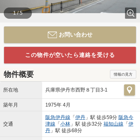
1 / 5
お問い合わせ
この物件が空いたら連絡を受ける
物件概要
情報の見方
所在地
兵庫県伊丹市西野８丁目3-1
築年月
1975年 4月
阪急伊丹線
「
伊丹
」駅 徒歩59分
阪急今
交通
津線
「
小林
」駅 徒歩32分
福知山線
「
伊
丹
」駅 徒歩68分