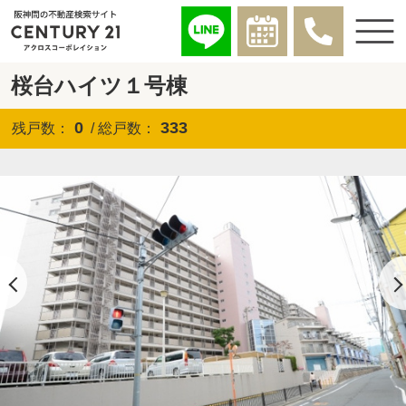
桜台ハイツ１号棟
0
333
残戸数：
/ 総戸数：