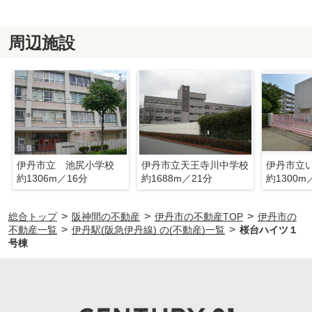
周辺施設
伊丹市立 池尻小学校
伊丹市立天王寺川中学校
伊丹市立
約1306m／16分
約1688m／21分
約1300m
>
>
>
総合トップ
阪神間の不動産
伊丹市の不動産TOP
伊丹市の
>
>
不動産一覧
伊丹駅(阪急伊丹線) の(不動産)一覧
桜台ハイツ１
号棟