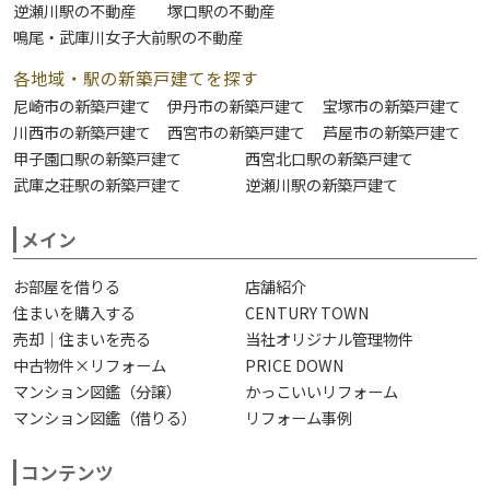
逆瀬川駅の不動産
塚口駅の不動産
鳴尾・武庫川女子大前駅の不動産
各地域・駅の新築戸建てを探す
尼崎市の新築戸建て
伊丹市の新築戸建て
宝塚市の新築戸建て
川西市の新築戸建て
西宮市の新築戸建て
芦屋市の新築戸建て
甲子園口駅の新築戸建て
西宮北口駅の新築戸建て
武庫之荘駅の新築戸建て
逆瀬川駅の新築戸建て
メイン
お部屋を借りる
店舗紹介
住まいを購入する
CENTURY TOWN
売却｜住まいを売る
当社オリジナル管理物件
中古物件×リフォーム
PRICE DOWN
マンション図鑑（分譲）
かっこいいリフォーム
マンション図鑑（借りる）
リフォーム事例
コンテンツ