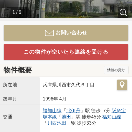
1 / 6
お問い合わせ
この物件が空いたら連絡を受ける
物件概要
情報の見方
所在地
兵庫県川西市久代６丁目
築年月
1996年 4月
福知山線
「
北伊丹
」駅 徒歩17分
阪急宝
交通
塚本線
「
池田
」駅 徒歩45分
福知山線
「
川西池田
」駅 徒歩33分