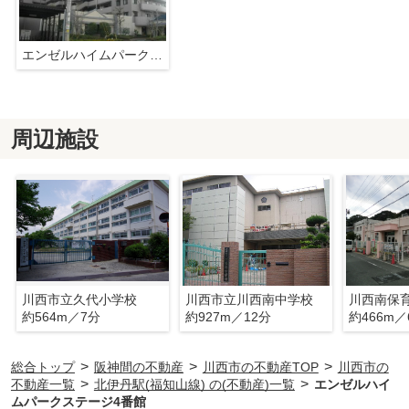
エンゼルハイムパークステージ4番館
周辺施設
川西市立久代小学校
川西市立川西南中学校
川西南保
約564m／7分
約927m／12分
約466m／
>
>
>
総合トップ
阪神間の不動産
川西市の不動産TOP
川西市の
>
>
不動産一覧
北伊丹駅(福知山線) の(不動産)一覧
エンゼルハイ
ムパークステージ4番館