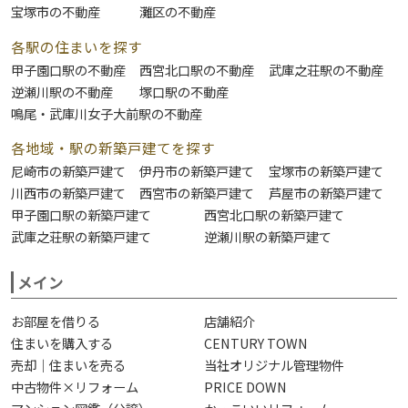
宝塚市の不動産
灘区の不動産
各駅の住まいを探す
甲子園口駅の不動産
西宮北口駅の不動産
武庫之荘駅の不動産
逆瀬川駅の不動産
塚口駅の不動産
鳴尾・武庫川女子大前駅の不動産
各地域・駅の新築戸建てを探す
尼崎市の新築戸建て
伊丹市の新築戸建て
宝塚市の新築戸建て
川西市の新築戸建て
西宮市の新築戸建て
芦屋市の新築戸建て
甲子園口駅の新築戸建て
西宮北口駅の新築戸建て
武庫之荘駅の新築戸建て
逆瀬川駅の新築戸建て
メイン
お部屋を借りる
店舗紹介
住まいを購入する
CENTURY TOWN
売却｜住まいを売る
当社オリジナル管理物件
中古物件×リフォーム
PRICE DOWN