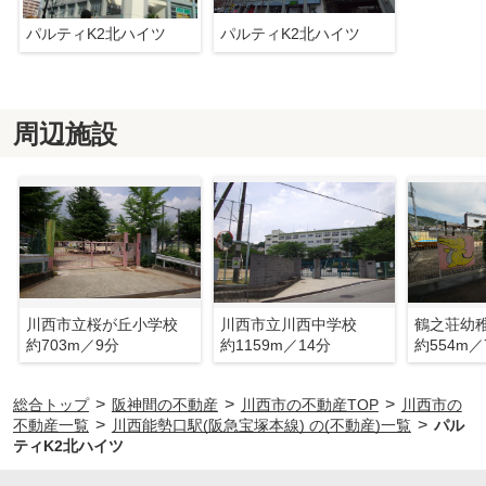
パルティK2北ハイツ
パルティK2北ハイツ
周辺施設
川西市立桜が丘小学校
川西市立川西中学校
鶴之荘幼
約703m／9分
約1159m／14分
約554m／
>
>
>
総合トップ
阪神間の不動産
川西市の不動産TOP
川西市の
>
>
不動産一覧
川西能勢口駅(阪急宝塚本線) の(不動産)一覧
パル
ティK2北ハイツ