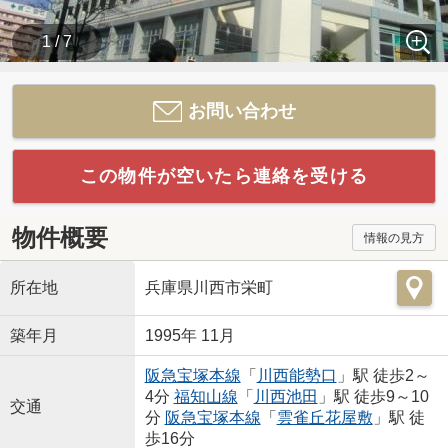
1 / 7
お問い合わせ
この物件が空いたら連絡を受ける
物件概要
情報の見方
所在地
兵庫県川西市栄町
築年月
1995年 11月
阪急宝塚本線
「
川西能勢口
」駅 徒歩2～
4分
福知山線
「
川西池田
」駅 徒歩9～10
交通
分
阪急宝塚本線
「
雲雀丘花屋敷
」駅 徒
歩16分