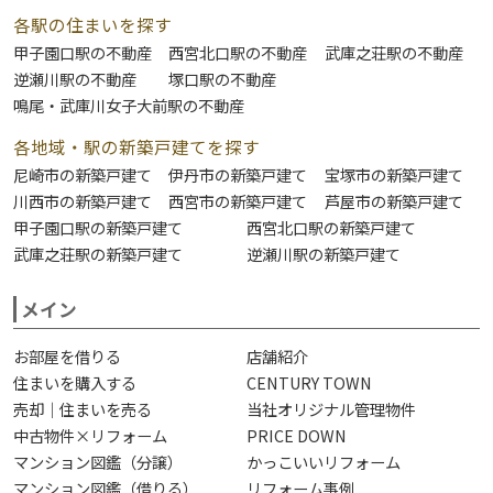
各駅の住まいを探す
甲子園口駅の不動産
西宮北口駅の不動産
武庫之荘駅の不動産
逆瀬川駅の不動産
塚口駅の不動産
鳴尾・武庫川女子大前駅の不動産
各地域・駅の新築戸建てを探す
尼崎市の新築戸建て
伊丹市の新築戸建て
宝塚市の新築戸建て
川西市の新築戸建て
西宮市の新築戸建て
芦屋市の新築戸建て
甲子園口駅の新築戸建て
西宮北口駅の新築戸建て
武庫之荘駅の新築戸建て
逆瀬川駅の新築戸建て
メイン
お部屋を借りる
店舗紹介
住まいを購入する
CENTURY TOWN
売却｜住まいを売る
当社オリジナル管理物件
中古物件×リフォーム
PRICE DOWN
マンション図鑑（分譲）
かっこいいリフォーム
マンション図鑑（借りる）
リフォーム事例