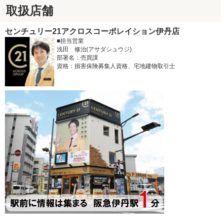
取扱店舗
センチュリー21アクロスコーポレイション伊丹店
■担当営業
浅田 修治(アサダシュウジ)
部署名：売買課
資格：損害保険募集人資格、宅地建物取引士