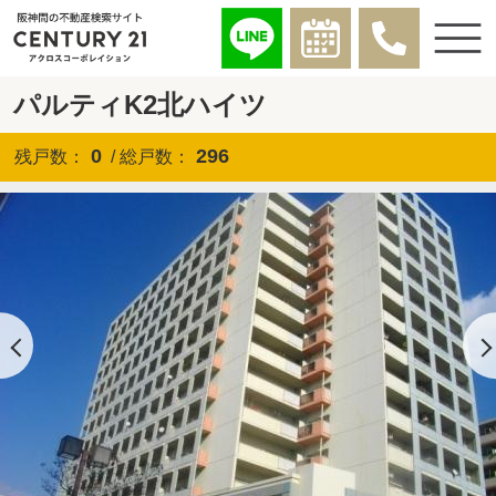
パルティK2北ハイツ
0
296
残戸数：
/ 総戸数：