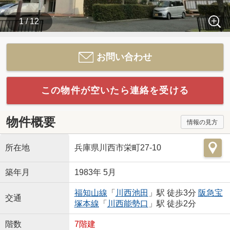
1 / 12
お問い合わせ
この物件が空いたら連絡を受ける
物件概要
情報の見方
所在地
兵庫県川西市栄町27-10
築年月
1983年 5月
福知山線
「
川西池田
」駅 徒歩3分
阪急宝
交通
塚本線
「
川西能勢口
」駅 徒歩2分
階数
7階建