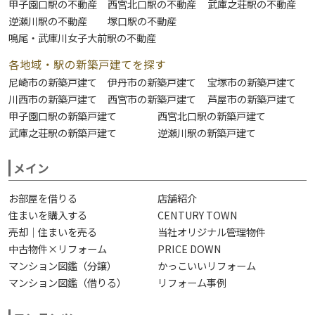
甲子園口駅の不動産
西宮北口駅の不動産
武庫之荘駅の不動産
逆瀬川駅の不動産
塚口駅の不動産
鳴尾・武庫川女子大前駅の不動産
各地域・駅の新築戸建てを探す
尼崎市の新築戸建て
伊丹市の新築戸建て
宝塚市の新築戸建て
川西市の新築戸建て
西宮市の新築戸建て
芦屋市の新築戸建て
甲子園口駅の新築戸建て
西宮北口駅の新築戸建て
武庫之荘駅の新築戸建て
逆瀬川駅の新築戸建て
メイン
お部屋を借りる
店舗紹介
住まいを購入する
CENTURY TOWN
売却｜住まいを売る
当社オリジナル管理物件
中古物件×リフォーム
PRICE DOWN
マンション図鑑（分譲）
かっこいいリフォーム
マンション図鑑（借りる）
リフォーム事例