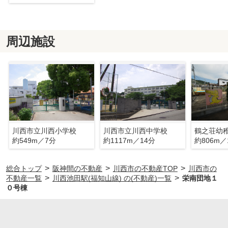
周辺施設
川西市立川西小学校
川西市立川西中学校
鶴之荘幼
約549m／7分
約1117m／14分
約806m／
>
>
>
総合トップ
阪神間の不動産
川西市の不動産TOP
川西市の
>
>
不動産一覧
川西池田駅(福知山線) の(不動産)一覧
栄南団地１
０号棟