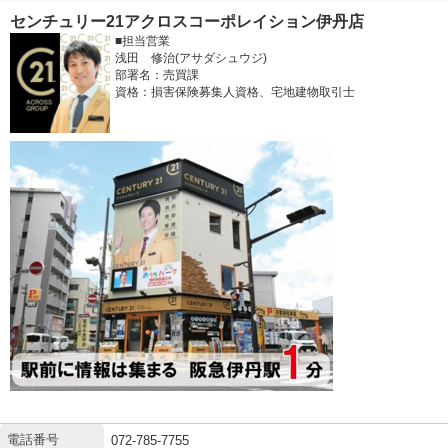
センチュリー21アクロスコーポレイション伊丹店
■担当営業
浅田 修治(アサダシュウジ)
部署名：売買課
資格：損害保険募集人資格、宅地建物取引士
電話番号
072-785-7755