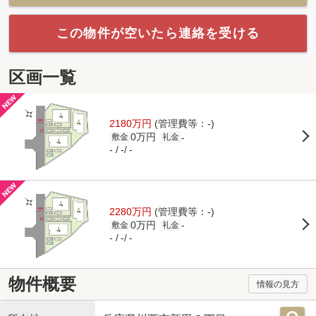
この物件が空いたら連絡を受ける
区画一覧
2180万円
(管理費等：-)
0万円
-
敷金
礼金
-
-
-
2280万円
(管理費等：-)
0万円
-
敷金
礼金
-
-
-
物件概要
情報の見方