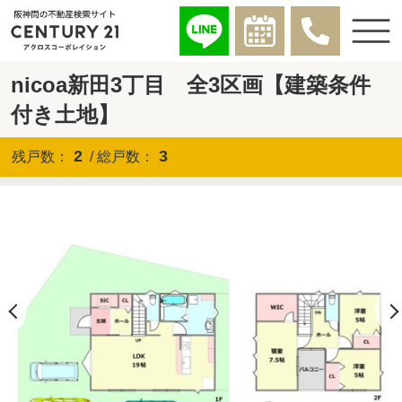
nicoa新田3丁目 全3区画【建築条件
付き土地】
2
3
残戸数：
/ 総戸数：