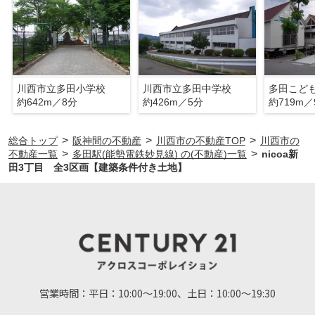
川西市立多田小学校
川西市立多田中学校
多田こど
約642m／8分
約426m／5分
約719m／
>
>
>
総合トップ
阪神間の不動産
川西市の不動産TOP
川西市の
>
>
不動産一覧
多田駅(能勢電鉄妙見線) の(不動産)一覧
nicoa新
田3丁目 全3区画【建築条件付き土地】
営業時間：
平日：10:00～19:00、土日：10:00～19:30