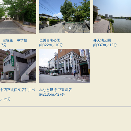
 宝塚第一中学校
仁川台南公園
弁天池公園
／7分
約822m／10分
約937m／12分
行 西宮北口支店仁川出
みなと銀行 甲東園店
約2135m／27分
m／15分