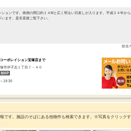
ンションです。南側の間口約１４Mと広く明るい日差しが入ります。平成２４年から
ざいます。是非直接ご覧下さい。
担当
コーポレイション宝塚店まで
塚市伊孑志１丁目７－４０
MAP
～19:30
情報です。施設のそばにある他物件も検索できます。※写真をクリック
。