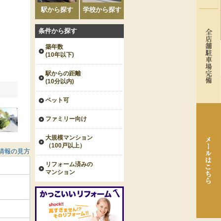
駅から探す
学校から探す
条件から探す
築年数
(10年以下)
駅からの距離
(10分以内)
ペット可
ファミリー向け
大規模マンション
（100戸以上）
情報の見方
リフォーム済みの
マンション