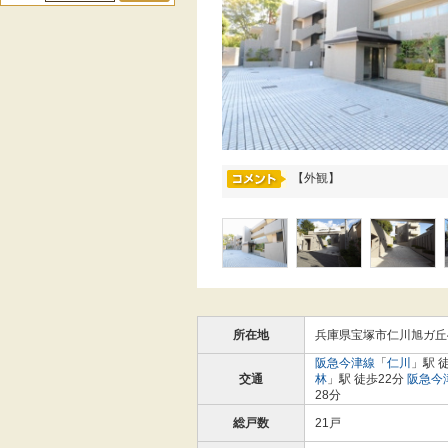
【外観】
所在地
兵庫県宝塚市仁川旭ガ丘4
阪急今津線
「
仁川
」駅 
交通
林
」駅 徒歩22分
阪急今
28分
総戸数
21戸