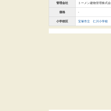
管理会社
トーメン建物管理株式会
価格
-
小学校区
宝塚市立 仁川小学校