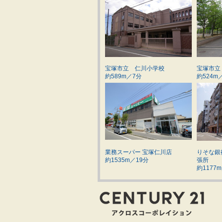
宝塚市立 仁川小学校
宝塚市立
約589m／7分
約524m
業務スーパー 宝塚仁川店
りそな銀
約1535m／19分
張所
約1177