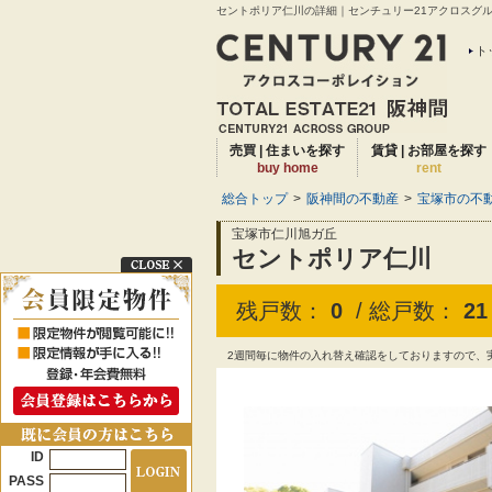
セントポリア仁川の詳細｜センチュリー21アクロスグルー
ト
売買 | 住まいを探す
賃貸 | お部屋を探す
buy home
rent
総合トップ
>
阪神間の不動産
>
宝塚市の不動
宝塚市仁川旭ガ丘
セントポリア仁川
残戸数：
0
/ 総戸数：
21
2週間毎に物件の入れ替え確認をしておりますので、
ID
PASS