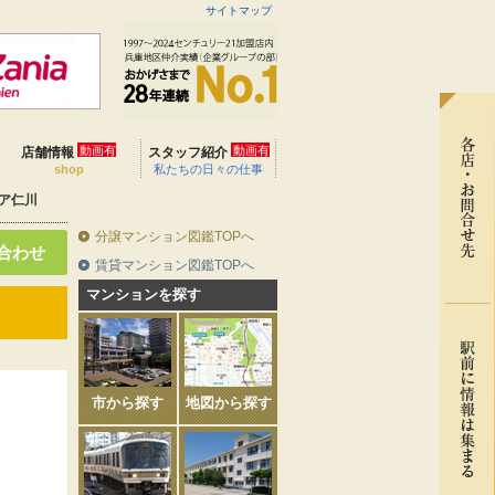
サイトマップ
動画有
動画有
店舗情報
スタッフ紹介
shop
私たちの日々の仕事
ア仁川
分譲マンション図鑑TOPへ
合わせ
賃貸マンション図鑑TOPへ
マンションを探す
市から探す
地図から探す