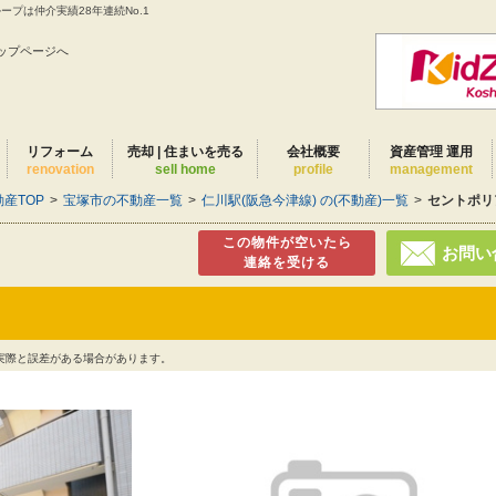
プは仲介実績28年連続No.1
ップページへ
リフォーム
売却 | 住まいを売る
会社概要
資産管理 運用
renovation
sell home
profile
management
産TOP
>
宝塚市の不動産一覧
>
仁川駅(阪急今津線) の(不動産)一覧
>
セントポリ
この物件が空いたら
お問い
連絡を受ける
実際と誤差がある場合があります。