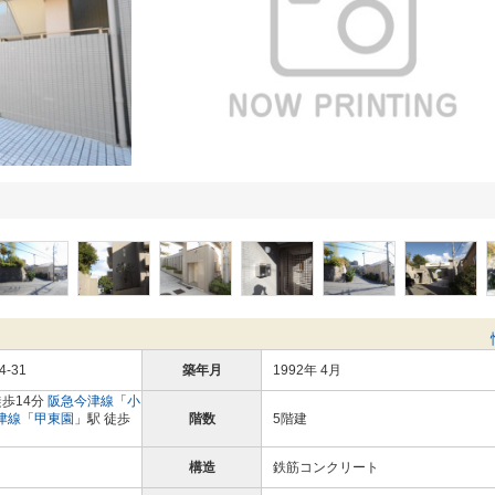
-31
築年月
1992年 4月
徒歩14分
阪急今津線
「
小
津線
「
甲東園
」駅 徒歩
階数
5階建
構造
鉄筋コンクリート