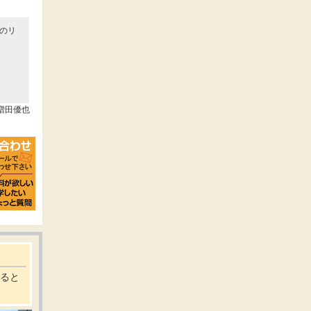
のリ
:増田優也
すると