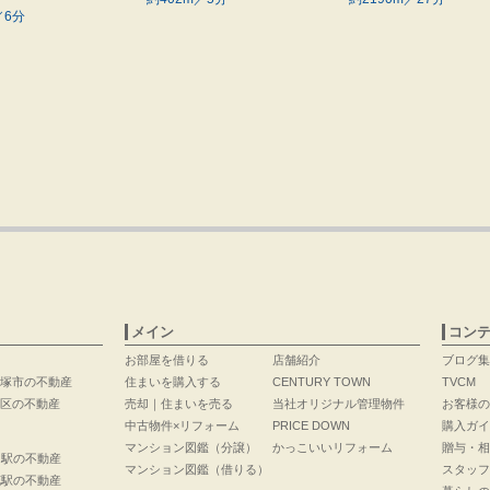
／6分
メイン
コン
お部屋を借りる
店舗紹介
ブログ集
塚市の不動産
住まいを購入する
CENTURY TOWN
TVCM
区の不動産
売却｜住まいを売る
当社オリジナル管理物件
お客様の
中古物件×リフォーム
PRICE DOWN
購入ガイ
マンション図鑑（分譲）
かっこいいリフォーム
贈与・相
口駅の不動産
マンション図鑑（借りる）
スタッフ
花駅の不動産