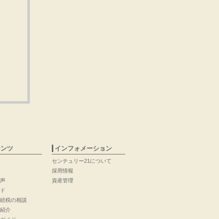
テンツ
インフォメーション
センチュリー21について
採用情報
声
資産管理
ド
続税の相談
紹介