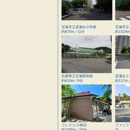
宝塚市立逆瀬台小学校
宝塚市立
約875m／11分
約1524
兵庫県立宝塚西高校
逆瀬台２
約610m／8分
約117m
フレスコ 小林店
ファミリ
約2290m／29分
店