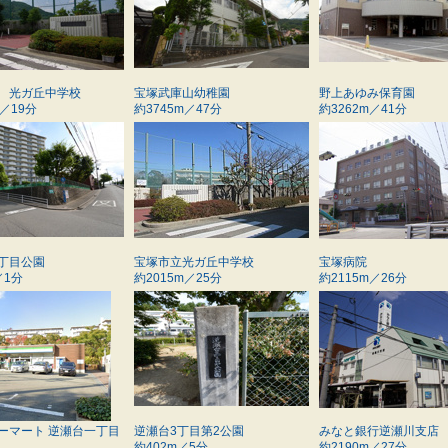
 光ガ丘中学校
宝塚武庫山幼稚園
野上あゆみ保育園
m／19分
約3745m／47分
約3262m／41分
丁目公園
宝塚市立光ガ丘中学校
宝塚病院
／1分
約2015m／25分
約2115m／26分
ーマート 逆瀬台一丁目
逆瀬台3丁目第2公園
みなと銀行逆瀬川支店
約402m／5分
約2190m／27分