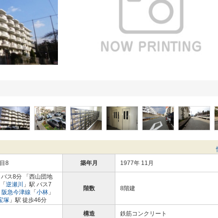
目8
築年月
1977年 11月
 バス8分 「西山団地
「
逆瀬川
」駅 バス7
階数
8階建
分
阪急今津線
「
小林
」
宝塚
」駅 徒歩46分
構造
鉄筋コンクリート