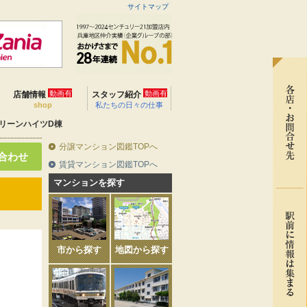
サイトマップ
動画有
動画有
店舗情報
スタッフ紹介
shop
私たちの日々の仕事
リーンハイツD棟
分譲マンション図鑑TOPへ
合わせ
賃貸マンション図鑑TOPへ
マンションを探す
市から探す
地図から探す