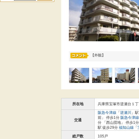
【外観】
所在地
兵庫県宝塚市逆瀬台１丁
阪急今津線
「
逆瀬川
」駅
前」 停歩1分
阪急今津線
交通
分 「西山団地」 停歩1
駅 徒歩29分
福知山線
「
総戸数
105戸