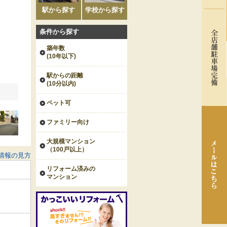
駅から探す
学校から探す
条件から探す
築年数
(10年以下)
駅からの距離
(10分以内)
ペット可
ファミリー向け
大規模マンション
（100戸以上）
情報の見方
リフォーム済みの
マンション