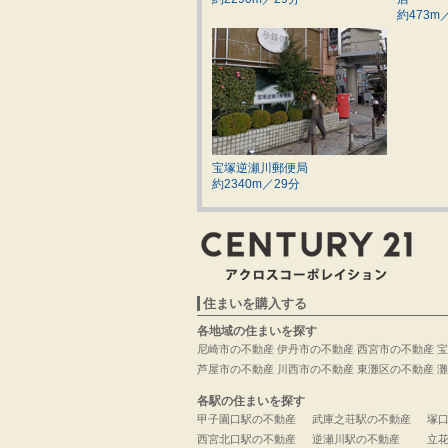
約473m
宝塚逆瀬川郵便局
約2340m／29分
住まいを購入する
各地域の住まいを探す
尼崎市の不動産
伊丹市の不動産
西宮市の不動産
宝
芦屋市の不動産
川西市の不動産
東灘区の不動産
灘
各駅の住まいを探す
甲子園口駅の不動産
武庫之荘駅の不動産
塚
西宮北口駅の不動産
逆瀬川駅の不動産
立