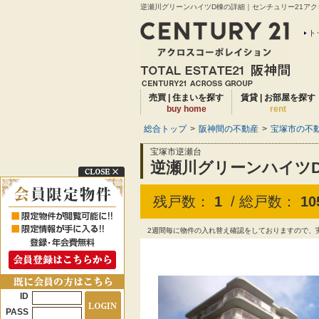
逆瀬川グリーンハイツD棟の詳細｜センチュリー21アクロ
ト
売買 | 住まいを探す
賃貸 | お部屋を探す
buy home
rent
総合トップ
>
阪神間の不動産
>
宝塚市の不動
宝塚市逆瀬台
逆瀬川グリーンハイツ
残戸数：
1
/ 総戸数：
10
2週間毎に物件の入れ替え確認をしておりますので、
ID
PASS