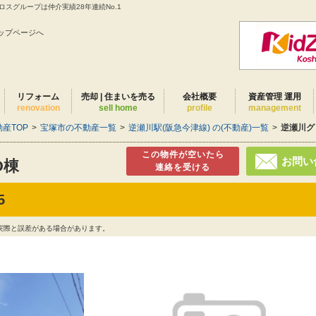
スグループは仲介実績28年連続No.1
ップページへ
リフォーム
売却 | 住まいを売る
会社概要
資産管理 運用
renovation
sell home
profile
management
産TOP
>
宝塚市の不動産一覧
>
逆瀬川駅(阪急今津線) の(不動産)一覧
>
逆瀬川グ
この物件が空いたら
お問い
D棟
連絡を受ける
5
実際と誤差がある場合があります。